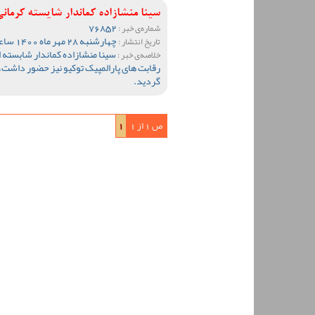
سینا منشازاده کماندار شایسته کرمان
76852
شماره‌ی خبر :
چهارشنبه 28 مهر ماه 1400 ساعت 17:30
تاریخ انتشار :
سینا منشازاده کماندار شابسته ا
خلاصه‌ی خبر :
رقابت های پارالمپیک توکیو نیز حضور داشت،
گردید.
ص 1 از 1
1