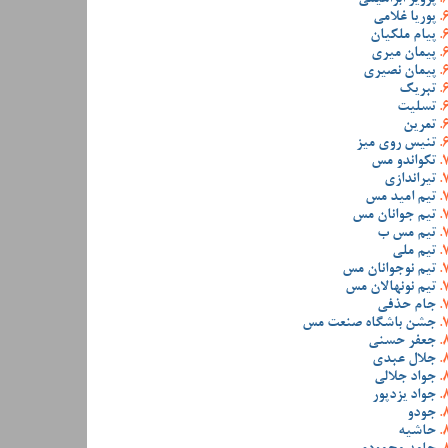
پوریا غلامی
پیام ملکیان
پیمان میری
پیمان نصیری
تبریک
تسلیت
تمرین
تنیس روی میز
تکواندو مس
تیراندازی
تیم امید مس
تیم جوانان مس
تیم مس ب
تیم ملی
تیم نوجوانان مس
تیم نونهالان مس
جام حذفی
جشن باشگاه صنعت مس
جعفر حسنی
جلال عبدی
جواد جلالی
جواد یزدپور
جودو
حاشیه