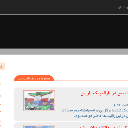
اداران
فه
مجموعا 9 ردیف یافت شد
 مس در پارالمپیک پاریس
 گذشته با برگزاری مراسم افتتاحیه رسما آغاز
ر این رقابت ها حاضر خواهند بود.