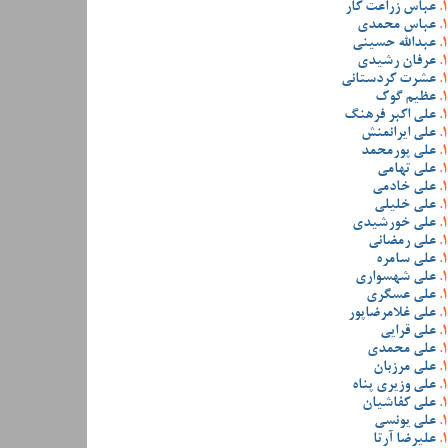
عباس زراعت کار
عباس محمدی
عبدالله حسینی
عرفان رشیدی
عشرت کردستانی
عظیم گوک
علی اکبر فرهنگ
علی ایرانمنش
علی پورمحمد
علی تهامی
علی خادمی
علی خلیلی
علی خورشیدی
علی رمضانی
علی سامره
علی شهسواری
علی عسگری
علی غلامرضاپور
علی قرایی
علی محمدی
علی مرزبان
علی وزیری پناه
علی کفاشیان
علی یونسی
علیرضا آرتا