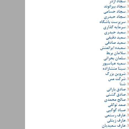
سجاد اژدر
سجاد بیرانوند
سجاد حسامی
سجاد حیدری
سرپرست باشگاه
سرمایه گذاری
سعید حیدری
سعید دقیقی
سعید صادقی
سعیده ایرانمنش
سلامان بربط
سلمان بحرانی
سمیه عباسپور
سینا منشازاده
شروین بزرگ
شرکت مس
شنا
صادق بارانی
صادق گشنی
صالح محمدی
صمد توکلی
صیاد کوکبی
عارف رستمی
عارف زینلی
عارف سعیدیان