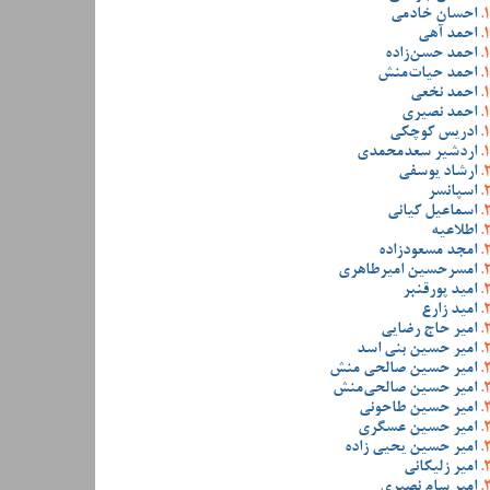
احسان خادمی
احمد آهی
احمد حسن‌زاده
احمد حیات‌منش
احمد نخعی
احمد نصیری
ادریس کوچکی
اردشیر سعدمحمدی
ارشاد یوسفی
اسپانسر
اسماعیل کیانی
اطلاعیه
امجد مسعودزاده
امسرحسین امیرطاهری
امید پورقنبر
امید زارع
امیر حاج رضایی
امیر حسین بنی اسد
امیر حسین صالحی منش
امیر حسین صالحی‌منش
امیر حسین طاحونی
امیر حسین عسگری
امیر حسین یحیی زاده
امیر زلیکانی
امیر سام نصیری