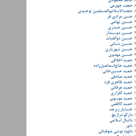
حامد محمودی
حجت جهرمی
حجت‌الاسلام‌والمسلمین توحیدی
حسن مرادی فر
حسین تهامی
حسین حیدری
حسین دوستدار
حسین ذوالغیاث
حسین شنانی
حسین شهریاری
حسین مهدوی
حمید اخلاقی
حمید حاج‌اسماعیل‌زاده
حمید حسین‌خانی
حمید صادقی
حمید طاهری فرد
حمید عرفانی
حمید گلزاری
حمید موسوی
حمید کاظمی
خشایار زبرجد
دارکو دراژیچ
دانیال اسلامی
داور
داوود نوشی صوفیانی