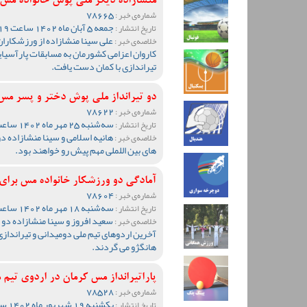
منشازاده دیگر ملی پوش خانواده مس 
78665
شماره‌ی خبر :
جمعه 5 آبان ماه 1402 ساعت 13:19
تاریخ انتشار :
علی سینا منشازاده از ورزشکاران
خلاصه‌ی خبر :
کاروان اعزامی کشورمان به مسابقات پارآسیا
تیراندازی با کمان دست یافت.
دو تیرانداز ملی پوش دختر و پسر مس 
78622
شماره‌ی خبر :
سه‌شنبه 25 مهر ماه 1402 ساعت 13:02
تاریخ انتشار :
هانیه اسلامی و سینا منشازاده د
خلاصه‌ی خبر :
های بین اللملی مهم پیش رو خواهند بود.
آمادگی دو ورزشکار خانواده مس برای 
78604
شماره‌ی خبر :
سه‌شنبه 18 مهر ماه 1402 ساعت 11:47
تاریخ انتشار :
سعید افروز و سینا منشازاده دو
خلاصه‌ی خبر :
آخرین اردوهای تیم ملی دومیدانی و تیراندازی
هانگژو می گردند.
پاراتیرانداز مس کرمان در اردوی تیم 
78528
شماره‌ی خبر :
یکشنبه 19 شهریور ماه 1402 ساعت 12:02
تاریخ انتشار :