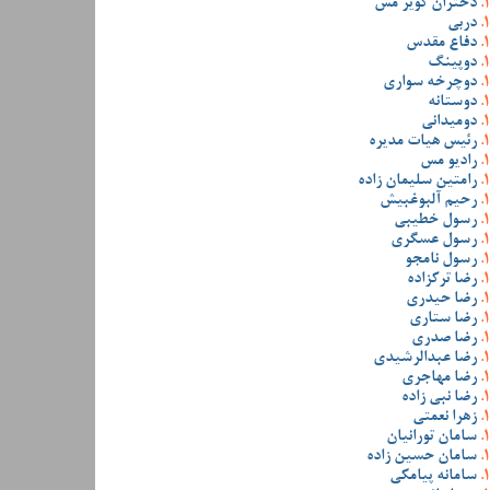
دختران کویر مس
دربی
دفاع مقدس
دوپینگ
دوچرخه سواری
دوستانه
دومیدانی
رئیس هیات مدیره
رادیو مس
رامتین سلیمان زاده
رحیم آلبوغبیش
رسول خطیبی
رسول عسگری
رسول نامجو
رضا ترکزاده
رضا حیدری
رضا ستاری
رضا صدری
رضا عبدالرشیدی
رضا مهاجری
رضا نبی زاده
زهرا نعمتی
سامان تورانیان
سامان حسین زاده
سامانه پیامکی