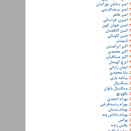
امیر سامان تورانیان
امیر سیف‌الدینی
امیر طاهر
امیری خراسانی
امین جهان کهن
امین کاظمیان
امین کاویانی
انتصاب
اکبر ایرانمنش
اکبر محمدی
اکبر میثاقیان
ایرج کهندل
ایمان رازانی
بابا محمدی
برنامه بازی
بسکتبال
بسکتبال بانوان
بگوویچ
بهرام احمدی
بهرام رشیدفرخی
بهنام بستان
بهنام داداش وند
بوکس
پخش زنده
پرویز ابراهیمی