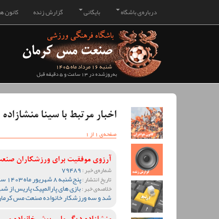
درباره‌ی باشگاه
بایگانی
گزارش زنده
کانون هو
شنبه 16 مرداد ماه 1405
به‌روزشده در 13 ساعت و 5 دقیقه قبل
اخبار مرتبط با سینا منشازاده
صفحه‌ی 1 از 1
آرزوی موفقیت برای ورزشکاران صنعت
79489
شماره‌ی خبر :
پنج‌شنبه 8 شهریور ماه 1403 ساعت 11:44
تاریخ انتشار :
بازی های پارالمپیک پاریس از شب
خلاصه‌ی خبر :
شد و سه ورزشکار خانواده صنعت مس کرمان د