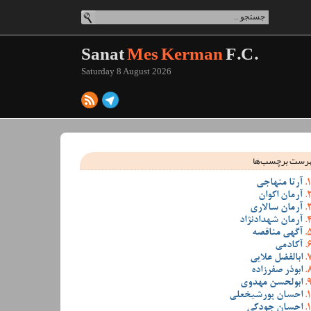
Sanat
Mes Kerman
F.C.
Saturday 8 August 2026
رست برچسب‌ها
آرتا منهاجی
آرمان اکوان
آرمان سالاری
آرمان شهدادنژاد
آگهی مناقصه
آکادمی
ابالفضل علایی
ابوذر صفرزاده
ابولحسن مهدوی
احسان پورشیخعلی
احسان جودکی