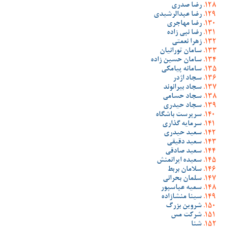
رضا صدری
رضا عبدالرشیدی
رضا مهاجری
رضا نبی زاده
زهرا نعمتی
سامان تورانیان
سامان حسین زاده
سامانه پیامکی
سجاد اژدر
سجاد بیرانوند
سجاد حسامی
سجاد حیدری
سرپرست باشگاه
سرمایه گذاری
سعید حیدری
سعید دقیقی
سعید صادقی
سعیده ایرانمنش
سلامان بربط
سلمان بحرانی
سمیه عباسپور
سینا منشازاده
شروین بزرگ
شرکت مس
شنا