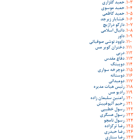
حمید گلزاری
حمید موسوی
حمید کاظمی
خشایار زبرجد
دارکو دراژیچ
دانیال اسلامی
داور
داوود نوشی صوفیانی
دختران کویر مس
دربی
دفاع مقدس
دوپینگ
دوچرخه سواری
دوستانه
دومیدانی
رئیس هیات مدیره
رادیو مس
رامتین سلیمان زاده
رحیم آلبوغبیش
رسول خطیبی
رسول عسگری
رسول نامجو
رضا ترکزاده
رضا حیدری
رضا ستاری