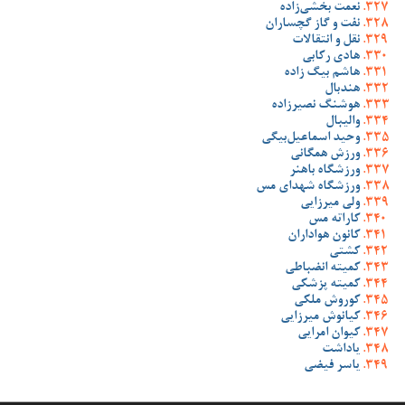
نعمت بخشی‌زاده
نفت و گاز گچساران
نقل و انتقالات
هادی رکابی
هاشم بیگ زاده
هندبال
هوشنگ نصیرزاده
والیبال
وحید اسماعیل‌بیگی
ورزش همگانی
ورزشگاه باهنر
ورزشگاه شهدای مس
ولی میرزایی
کاراته مس
کانون هواداران
کشتی
کمیته انضباطی
کمیته پزشکی
کوروش ملکی
کیانوش میرزایی
کیوان امرایی
یاداشت
یاسر فیضی