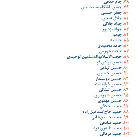
جام حذفی
جشن باشگاه صنعت مس
جعفر حسنی
جلال عبدی
جواد جلالی
جواد یزدپور
جودو
حاشیه
حامد محمودی
حجت جهرمی
حجت‌الاسلام‌والمسلمین توحیدی
حسن مرادی فر
حسین تهامی
حسین حیدری
حسین دوستدار
حسین ذوالغیاث
حسین شنانی
حسین شهریاری
حسین مهدوی
حمید اخلاقی
حمید حاج‌اسماعیل‌زاده
حمید حسین‌خانی
حمید صادقی
حمید طاهری فرد
حمید عرفانی