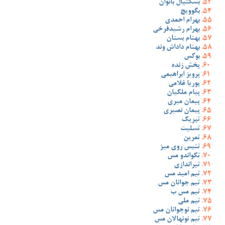
بسکتبال بانوان
بگوویچ
بهرام احمدی
بهرام رشیدفرخی
بهنام بستان
بهنام داداش وند
بوکس
پخش زنده
پرویز ابراهیمی
پوریا غلامی
پیام ملکیان
پیمان میری
پیمان نصیری
تبریک
تسلیت
تمرین
تنیس روی میز
تکواندو مس
تیراندازی
تیم امید مس
تیم جوانان مس
تیم مس ب
تیم ملی
تیم نوجوانان مس
تیم نونهالان مس