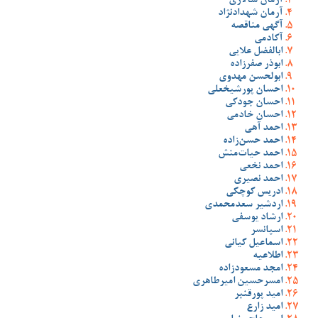
آرمان سالاری
آرمان شهدادنژاد
آگهی مناقصه
آکادمی
ابالفضل علایی
ابوذر صفرزاده
ابولحسن مهدوی
احسان پورشیخعلی
احسان جودکی
احسان خادمی
احمد آهی
احمد حسن‌زاده
احمد حیات‌منش
احمد نخعی
احمد نصیری
ادریس کوچکی
اردشیر سعدمحمدی
ارشاد یوسفی
اسپانسر
اسماعیل کیانی
اطلاعیه
امجد مسعودزاده
امسرحسین امیرطاهری
امید پورقنبر
امید زارع