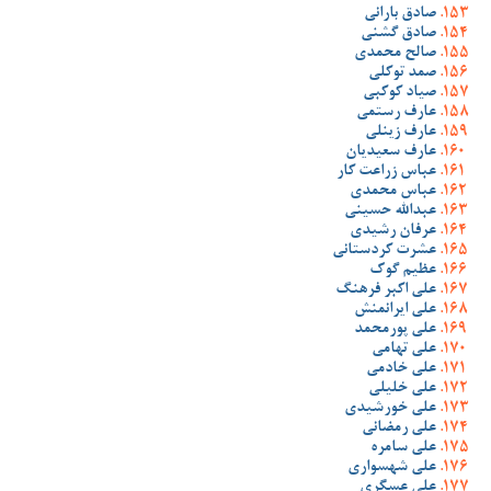
صادق بارانی
صادق گشنی
صالح محمدی
صمد توکلی
صیاد کوکبی
عارف رستمی
عارف زینلی
عارف سعیدیان
عباس زراعت کار
عباس محمدی
عبدالله حسینی
عرفان رشیدی
عشرت کردستانی
عظیم گوک
علی اکبر فرهنگ
علی ایرانمنش
علی پورمحمد
علی تهامی
علی خادمی
علی خلیلی
علی خورشیدی
علی رمضانی
علی سامره
علی شهسواری
علی عسگری