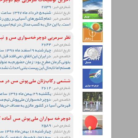
آخرین توضیحات سرمربی تیم دوچرخه‌س
2839
شماره‌ی خبر :
شنبه 5 خرداد ماه 1397 ساعت 09:36
تاریخ انتشار :
تمام کشورهای آسیایی بر روی ر
خلاصه‌ی خبر :
است. با این حال به کسب مدال در تیم اسپرین
نظر سرمربی دوچرخه‌سواری مس و تیم م
2644
شماره‌ی خبر :
چهارشنبه 9 اسفند ماه 1396 ساعت 10:31
تاریخ انتشار :
در ایران این اتفاق نمی افتد ق
خلاصه‌ی خبر :
هستم اما تابحال این پیست بتنی احداث نشده
ششمی رکاب‌زنان ملی‌پوش مس در مسا
2612
شماره‌ی خبر :
یکشنبه 29 بهمن ماه 1396 ساعت 12:19
تاریخ انتشار :
دوچرخه‌سواران ملی‌پوش تیم مس 
خلاصه‌ی خبر :
قهرمانی آسیا در کشور مالزی به مصاف حریفا
دوچرخه سواران ملی‌پوش مس آماده کسب
2589
شماره‌ی خبر :
چهارشنبه 18 بهمن ماه 1396 ساعت 11:32
تاریخ انتشار :
سه دوچرخه‌سوار تیم مس کرمان ب
خلاصه‌ی خبر :