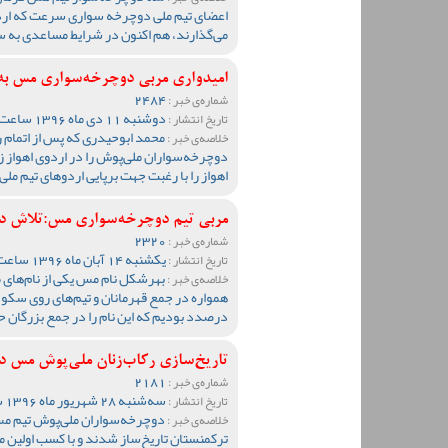
اعضای تیم ملی دوچرخه سواری سرعت که اردو
می‌گذارند، هم اکنون در شرایط مساعدی به س
امیدواری مربی دوچرخه‌سواری مس به
2484
شماره‌ی خبر :
دوشنبه 11 دی ماه 1396 ساعت 13:32
تاریخ انتشار :
محمد ابوحیدری که پس از اتمام ر
خلاصه‌ی خبر :
دوچرخه‌سواران ملی‌پوش را در اردوی اهواز زیر
اهواز را با رغبت جهت برپایی اردوهای تیم م
مربی تیم دوچرخه‌سواری مس:تلاش د
2320
شماره‌ی خبر :
یکشنبه 14 آبان ماه 1396 ساعت 11:09
تاریخ انتشار :
بهرشکل نام مس یکی از نام‌های
خلاصه‌ی خبر :
همواره در جمع قهرمانان و تیم‌های روی سکو 
درصدد بودیم که این نام را در جمع بزرگان ح
تاریخ‌سازی رکاب‌زنان ملی‌پوش مس در
2181
شماره‌ی خبر :
سه‌شنبه 28 شهریور ماه 1396 ساعت 10:07
تاریخ انتشار :
دوچرخه‌سواران ملی‌پوش تیم مس
خلاصه‌ی خبر :
ترکمنستان تاریخ‌ساز شدند و با کسب اولین 