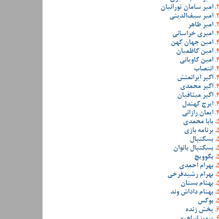
امیر سامان تورانیان
امیر سیف‌الدینی
امیر طاهر
امیری خراسانی
امین جهان کهن
امین کاظمیان
امین کاویانی
انتصاب
اکبر ایرانمنش
اکبر محمدی
اکبر میثاقیان
ایرج کهندل
ایمان رازانی
بابا محمدی
برنامه بازی
بسکتبال
بسکتبال بانوان
بگوویچ
بهرام احمدی
بهرام رشیدفرخی
بهنام بستان
بهنام داداش وند
بوکس
پخش زنده
پرویز ابراهیمی