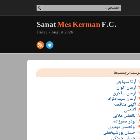
Sanat
Mes Kerman
F.C.
Friday 7 August 2026
رست برچسب‌ها
آرتا منهاجی
آرمان اکوان
آرمان سالاری
آرمان شهدادنژاد
آگهی مناقصه
آکادمی
ابالفضل علایی
ابوذر صفرزاده
ابولحسن مهدوی
احسان پورشیخعلی
احسان جودکی