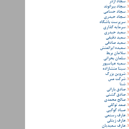
سجاد اژدر
سجاد بیرانوند
سجاد حسامی
سجاد حیدری
سرپرست باشگاه
سرمایه گذاری
سعید حیدری
سعید دقیقی
سعید صادقی
سعیده ایرانمنش
سلامان بربط
سلمان بحرانی
سمیه عباسپور
سینا منشازاده
شروین بزرگ
شرکت مس
شنا
صادق بارانی
صادق گشنی
صالح محمدی
صمد توکلی
صیاد کوکبی
عارف رستمی
عارف زینلی
عارف سعیدیان