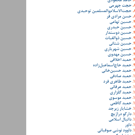
حامد محمودی
حجت جهرمی
حجت‌الاسلام‌والمسلمین توحیدی
حسن مرادی فر
حسین تهامی
حسین حیدری
حسین دوستدار
حسین ذوالغیاث
حسین شنانی
حسین شهریاری
حسین مهدوی
حمید اخلاقی
حمید حاج‌اسماعیل‌زاده
حمید حسین‌خانی
حمید صادقی
حمید طاهری فرد
حمید عرفانی
حمید گلزاری
حمید موسوی
حمید کاظمی
خشایار زبرجد
دارکو دراژیچ
دانیال اسلامی
داور
داوود نوشی صوفیانی