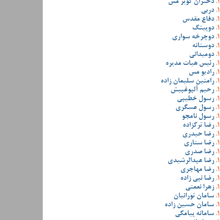
دختران کویر مس
دربی
دفاع مقدس
دوپینگ
دوچرخه سواری
دوستانه
دومیدانی
رئیس هیات مدیره
رادیو مس
رامتین سلیمان زاده
رحیم آلبوغبیش
رسول خطیبی
رسول عسگری
رسول نامجو
رضا ترکزاده
رضا حیدری
رضا ستاری
رضا صدری
رضا عبدالرشیدی
رضا مهاجری
رضا نبی زاده
زهرا نعمتی
سامان تورانیان
سامان حسین زاده
سامانه پیامکی