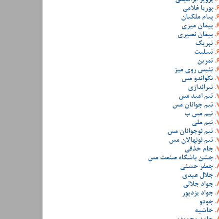
پوریا غلامی
پیام ملکیان
پیمان میری
پیمان نصیری
تبریک
تسلیت
تمرین
تنیس روی میز
تکواندو مس
تیراندازی
تیم امید مس
تیم جوانان مس
تیم مس ب
تیم ملی
تیم نوجوانان مس
تیم نونهالان مس
جام حذفی
جشن باشگاه صنعت مس
جعفر حسنی
جلال عبدی
جواد جلالی
جواد یزدپور
جودو
حاشیه