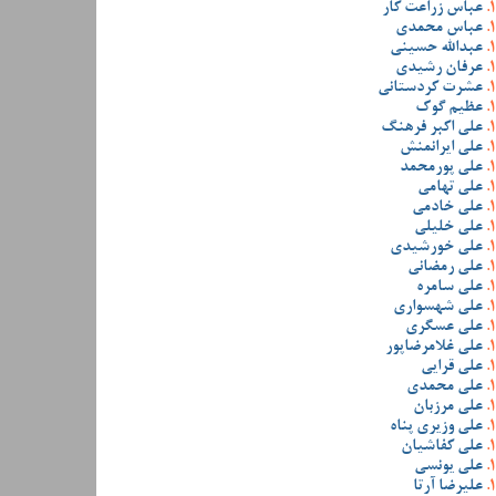
عباس زراعت کار
عباس محمدی
عبدالله حسینی
عرفان رشیدی
عشرت کردستانی
عظیم گوک
علی اکبر فرهنگ
علی ایرانمنش
علی پورمحمد
علی تهامی
علی خادمی
علی خلیلی
علی خورشیدی
علی رمضانی
علی سامره
علی شهسواری
علی عسگری
علی غلامرضاپور
علی قرایی
علی محمدی
علی مرزبان
علی وزیری پناه
علی کفاشیان
علی یونسی
علیرضا آرتا