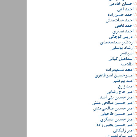
احسان خادمی
احمد آهی
احمد حسن‌زاده
احمد حیات‌منش
احمد نخعی
احمد نصیری
ادریس کوچکی
اردشیر سعدمحمدی
ارشاد یوسفی
اسپانسر
اسماعیل کیانی
اطلاعیه
امجد مسعودزاده
امسرحسین امیرطاهری
امید پورقنبر
امید زارع
امیر حاج رضایی
امیر حسین بنی اسد
امیر حسین صالحی منش
امیر حسین صالحی‌منش
امیر حسین طاحونی
امیر حسین عسگری
امیر حسین یحیی زاده
امیر زلیکانی
امیر سام نصیری