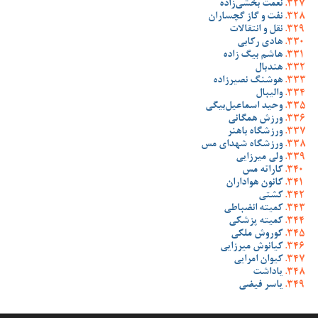
نعمت بخشی‌زاده
نفت و گاز گچساران
نقل و انتقالات
هادی رکابی
هاشم بیگ زاده
هندبال
هوشنگ نصیرزاده
والیبال
وحید اسماعیل‌بیگی
ورزش همگانی
ورزشگاه باهنر
ورزشگاه شهدای مس
ولی میرزایی
کاراته مس
کانون هواداران
کشتی
کمیته انضباطی
کمیته پزشکی
کوروش ملکی
کیانوش میرزایی
کیوان امرایی
یاداشت
یاسر فیضی