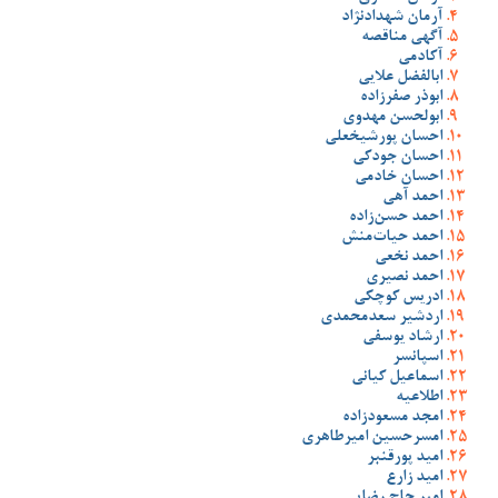
آرمان شهدادنژاد
آگهی مناقصه
آکادمی
ابالفضل علایی
ابوذر صفرزاده
ابولحسن مهدوی
احسان پورشیخعلی
احسان جودکی
احسان خادمی
احمد آهی
احمد حسن‌زاده
احمد حیات‌منش
احمد نخعی
احمد نصیری
ادریس کوچکی
اردشیر سعدمحمدی
ارشاد یوسفی
اسپانسر
اسماعیل کیانی
اطلاعیه
امجد مسعودزاده
امسرحسین امیرطاهری
امید پورقنبر
امید زارع