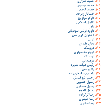
حمید گلزاری
حمید موسوی
حمید کاظمی
خشایار زبرجد
دارکو دراژیچ
دانیال اسلامی
داور
داوود نوشی صوفیانی
دختران کویر مس
دربی
دفاع مقدس
دوپینگ
دوچرخه سواری
دوستانه
دومیدانی
رئیس هیات مدیره
رادیو مس
رامتین سلیمان زاده
رحیم آلبوغبیش
رسول خطیبی
رسول عسگری
رسول نامجو
رضا ترکزاده
رضا حیدری
رضا ستاری