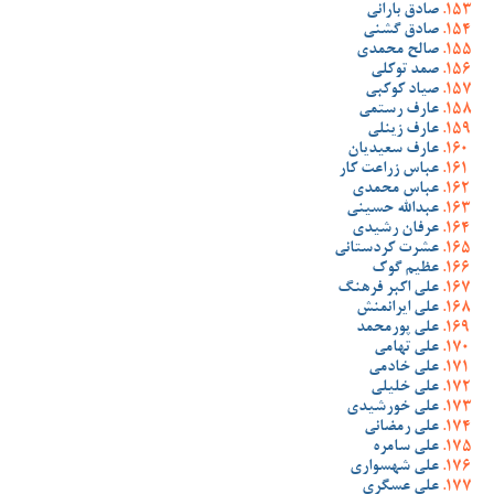
صادق بارانی
صادق گشنی
صالح محمدی
صمد توکلی
صیاد کوکبی
عارف رستمی
عارف زینلی
عارف سعیدیان
عباس زراعت کار
عباس محمدی
عبدالله حسینی
عرفان رشیدی
عشرت کردستانی
عظیم گوک
علی اکبر فرهنگ
علی ایرانمنش
علی پورمحمد
علی تهامی
علی خادمی
علی خلیلی
علی خورشیدی
علی رمضانی
علی سامره
علی شهسواری
علی عسگری