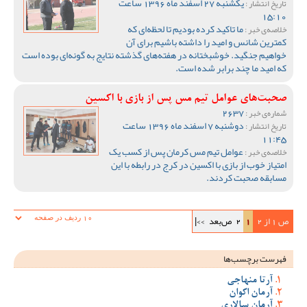
یکشنبه 27 اسفند ماه 1396 ساعت
تاریخ انتشار :
15:10
ما تاکید کرده بودیم تا لحظه‌ای که
خلاصه‌ی خبر :
کمترین شانس و امید را داشته باشیم برای آن
خواهیم جنگید. خوشبختانه در هفته‌های گذشته نتایج به گونه‌ای بوده است
که امید ما چند برابر شده است.
صحبت‌های عوامل تیم مس پس از بازی با اکسین
2637
شماره‌ی خبر :
دوشنبه 7 اسفند ماه 1396 ساعت
تاریخ انتشار :
11:45
عوامل تیم مس کرمان پس از کسب یک
خلاصه‌ی خبر :
امتیاز خوب از بازی با اکسین در کرج در رابطه با این
مسابقه صحبت کردند.
ص 1 از 2
1
2
ص‌بعد
>>|
فهرست برچسب‌ها
آرتا منهاجی
آرمان اکوان
آرمان سالاری