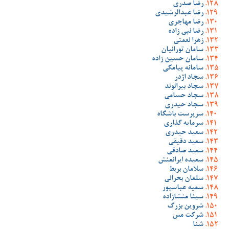
رضا صدری
رضا عبدالرشیدی
رضا مهاجری
رضا نبی زاده
زهرا نعمتی
سامان تورانیان
سامان حسین زاده
سامانه پیامکی
سجاد اژدر
سجاد بیرانوند
سجاد حسامی
سجاد حیدری
سرپرست باشگاه
سرمایه گذاری
سعید حیدری
سعید دقیقی
سعید صادقی
سعیده ایرانمنش
سلامان بربط
سلمان بحرانی
سمیه عباسپور
سینا منشازاده
شروین بزرگ
شرکت مس
شنا