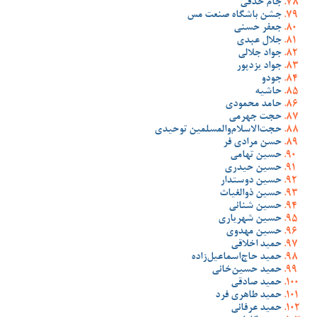
جام حذفی
جشن باشگاه صنعت مس
جعفر حسنی
جلال عبدی
جواد جلالی
جواد یزدپور
جودو
حاشیه
حامد محمودی
حجت جهرمی
حجت‌الاسلام‌والمسلمین توحیدی
حسن مرادی فر
حسین تهامی
حسین حیدری
حسین دوستدار
حسین ذوالغیاث
حسین شنانی
حسین شهریاری
حسین مهدوی
حمید اخلاقی
حمید حاج‌اسماعیل‌زاده
حمید حسین‌خانی
حمید صادقی
حمید طاهری فرد
حمید عرفانی