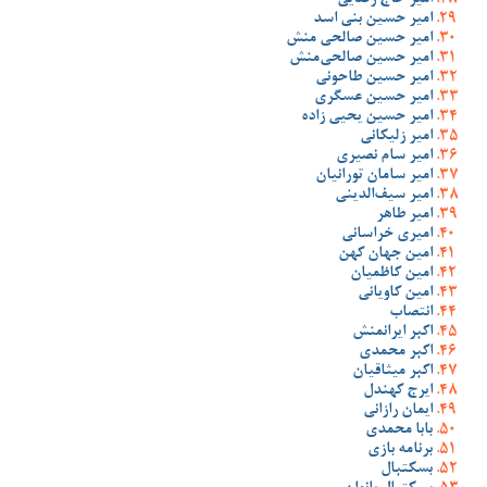
امیر حاج رضایی
امیر حسین بنی اسد
امیر حسین صالحی منش
امیر حسین صالحی‌منش
امیر حسین طاحونی
امیر حسین عسگری
امیر حسین یحیی زاده
امیر زلیکانی
امیر سام نصیری
امیر سامان تورانیان
امیر سیف‌الدینی
امیر طاهر
امیری خراسانی
امین جهان کهن
امین کاظمیان
امین کاویانی
انتصاب
اکبر ایرانمنش
اکبر محمدی
اکبر میثاقیان
ایرج کهندل
ایمان رازانی
بابا محمدی
برنامه بازی
بسکتبال