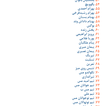
بسکتبال بانوان
بگوویچ
بهرام احمدی
بهرام رشیدفرخی
بهنام بستان
بهنام داداش وند
بوکس
پخش زنده
پرویز ابراهیمی
پوریا غلامی
پیام ملکیان
پیمان میری
پیمان نصیری
تبریک
تسلیت
تمرین
تنیس روی میز
تکواندو مس
تیراندازی
تیم امید مس
تیم جوانان مس
تیم مس ب
تیم ملی
تیم نوجوانان مس
تیم نونهالان مس