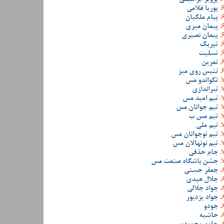
پوریا غلامی
پیام ملکیان
پیمان میری
پیمان نصیری
تبریک
تسلیت
تمرین
تنیس روی میز
تکواندو مس
تیراندازی
تیم امید مس
تیم جوانان مس
تیم مس ب
تیم ملی
تیم نوجوانان مس
تیم نونهالان مس
جام حذفی
جشن باشگاه صنعت مس
جعفر حسنی
جلال عبدی
جواد جلالی
جواد یزدپور
جودو
حاشیه