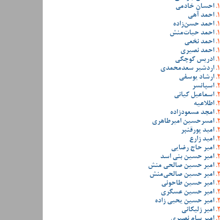
احسان خادمی
احمد آهی
احمد حسن‌زاده
احمد حیات‌منش
احمد نخعی
احمد نصیری
ادریس کوچکی
اردشیر سعدمحمدی
ارشاد یوسفی
اسپانسر
اسماعیل کیانی
اطلاعیه
امجد مسعودزاده
امسرحسین امیرطاهری
امید پورقنبر
امید زارع
امیر حاج رضایی
امیر حسین بنی اسد
امیر حسین صالحی منش
امیر حسین صالحی‌منش
امیر حسین طاحونی
امیر حسین عسگری
امیر حسین یحیی زاده
امیر زلیکانی
امیر سام نصیری