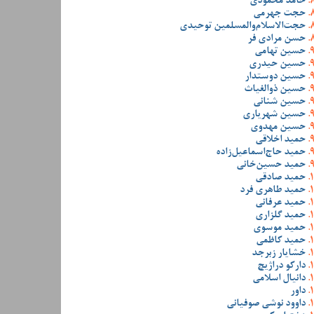
حامد محمودی
حجت جهرمی
حجت‌الاسلام‌والمسلمین توحیدی
حسن مرادی فر
حسین تهامی
حسین حیدری
حسین دوستدار
حسین ذوالغیاث
حسین شنانی
حسین شهریاری
حسین مهدوی
حمید اخلاقی
حمید حاج‌اسماعیل‌زاده
حمید حسین‌خانی
حمید صادقی
حمید طاهری فرد
حمید عرفانی
حمید گلزاری
حمید موسوی
حمید کاظمی
خشایار زبرجد
دارکو دراژیچ
دانیال اسلامی
داور
داوود نوشی صوفیانی