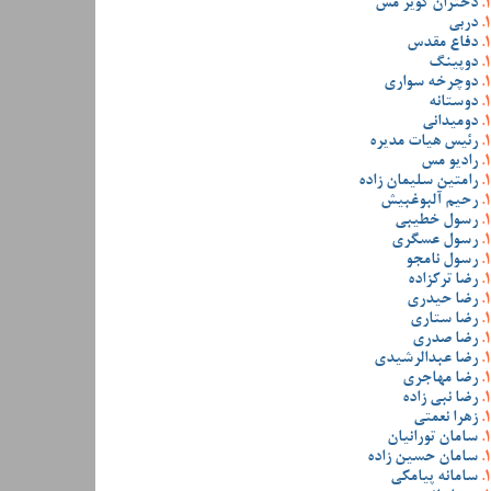
دختران کویر مس
دربی
دفاع مقدس
دوپینگ
دوچرخه سواری
دوستانه
دومیدانی
رئیس هیات مدیره
رادیو مس
رامتین سلیمان زاده
رحیم آلبوغبیش
رسول خطیبی
رسول عسگری
رسول نامجو
رضا ترکزاده
رضا حیدری
رضا ستاری
رضا صدری
رضا عبدالرشیدی
رضا مهاجری
رضا نبی زاده
زهرا نعمتی
سامان تورانیان
سامان حسین زاده
سامانه پیامکی