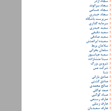
سجاد اژدر
سجاد بیرانوند
سجاد حسامی
سجاد حیدری
سرپرست باشگاه
سرمایه گذاری
سعید حیدری
سعید دقیقی
سعید صادقی
سعیده ایرانمنش
سلامان بربط
سلمان بحرانی
سمیه عباسپور
سینا منشازاده
شروین بزرگ
شرکت مس
شنا
صادق بارانی
صادق گشنی
صالح محمدی
صمد توکلی
صیاد کوکبی
عارف رستمی
عارف زینلی
عارف سعیدیان