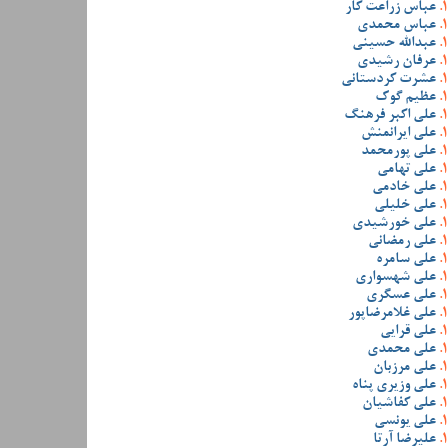
عباس زراعت کار
عباس محمدی
عبدالله حسینی
عرفان رشیدی
عشرت کردستانی
عظیم گوک
علی اکبر فرهنگ
علی ایرانمنش
علی پورمحمد
علی تهامی
علی خادمی
علی خلیلی
علی خورشیدی
علی رمضانی
علی سامره
علی شهسواری
علی عسگری
علی غلامرضاپور
علی قرایی
علی محمدی
علی مرزبان
علی وزیری پناه
علی کفاشیان
علی یونسی
علیرضا آرتا