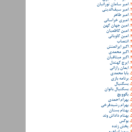
امیر سامان تورانیان
امیر سیف‌الدینی
امیر طاهر
امیری خراسانی
امین جهان کهن
امین کاظمیان
امین کاویانی
انتصاب
اکبر ایرانمنش
اکبر محمدی
اکبر میثاقیان
ایرج کهندل
ایمان رازانی
بابا محمدی
برنامه بازی
بسکتبال
بسکتبال بانوان
بگوویچ
بهرام احمدی
بهرام رشیدفرخی
بهنام بستان
بهنام داداش وند
بوکس
پخش زنده
پرویز ابراهیمی