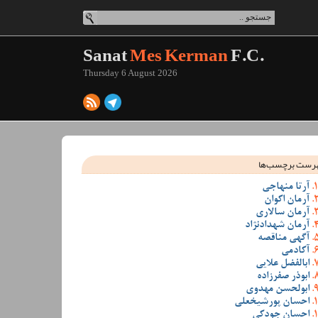
Sanat
Mes Kerman
F.C.
Thursday 6 August 2026
رست برچسب‌ها
آرتا منهاجی
آرمان اکوان
آرمان سالاری
آرمان شهدادنژاد
آگهی مناقصه
آکادمی
ابالفضل علایی
ابوذر صفرزاده
ابولحسن مهدوی
احسان پورشیخعلی
احسان جودکی