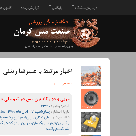
درباره‌ی باشگاه
بایگانی
گزارش زنده
کانون هو
پنج‌شنبه 14 مرداد ماه 1405
به‌روزشده در 4 ساعت و 3 دقیقه قبل
اخبار مرتبط با علیرضا زینلی
صفحه‌ی 1 از 1
مربی و دو رکاب‌زن مس در تیم ملی د
2330
شماره‌ی خبر :
چهارشنبه 17 آبان ماه 1396 ساعت 10:48
تاریخ انتشار :
علی زینلی مربی تیم دوچرخه‌سوار
خلاصه‌ی خبر :
رکاب‌زن تیم مس کرمان، دراین اردو که در کم
شرکت می‌کنند.