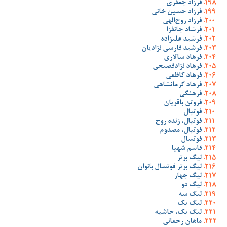
فرزاد جعفری
فرزاد حسین خانی
فرزاد روح‌الهی
فرشاد جانفزا
فرشید علیزاده
فرشید فارسی نژادیان
فرهاد سالاری
فرهاد نژادفصیحی
فرهاد کاظمی
فرهاد کرمانشاهی
فرهنگی
فروتن باقریان
فوتبال
فوتبال، زنده روح
فوتبال، مصدوم
فوتسال
قاسم شهبا
لیگ برتر
لیگ برتر فوتسال بانوان
لیگ چهار
لیگ دو
لیگ سه
لیگ یک
لیگ یک، حاشیه
ماهان رحمانی