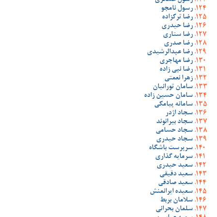
رسول عسگری
رسول نامجو
رضا ترکزاده
رضا حیدری
رضا ستاری
رضا صدری
رضا عبدالرشیدی
رضا مهاجری
رضا نبی زاده
زهرا نعمتی
سامان تورانیان
سامان حسین زاده
سامانه پیامکی
سجاد اژدر
سجاد بیرانوند
سجاد حسامی
سجاد حیدری
سرپرست باشگاه
سرمایه گذاری
سعید حیدری
سعید دقیقی
سعید صادقی
سعیده ایرانمنش
سلامان بربط
سلمان بحرانی