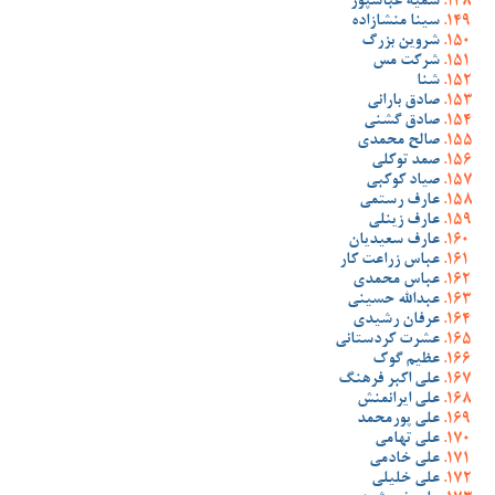
سمیه عباسپور
سینا منشازاده
شروین بزرگ
شرکت مس
شنا
صادق بارانی
صادق گشنی
صالح محمدی
صمد توکلی
صیاد کوکبی
عارف رستمی
عارف زینلی
عارف سعیدیان
عباس زراعت کار
عباس محمدی
عبدالله حسینی
عرفان رشیدی
عشرت کردستانی
عظیم گوک
علی اکبر فرهنگ
علی ایرانمنش
علی پورمحمد
علی تهامی
علی خادمی
علی خلیلی