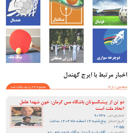
اخبار مرتبط با ایرج کهندل
صفحه‌ی 1 از 3
مجموعا 29 ردیف یافت شد
دو تن از پیشکسوتان باشگاه مس کرمان: خون شهدا عامل
اتحاد ملت است
90936
شماره‌ی خبر :
پنج‌شنبه 14 اسفند ماه 1404 ساعت
تاریخ انتشار :
12:55
آقای ایرج کهندل و آقای احمد نخعی دو
خلاصه‌ی خبر :