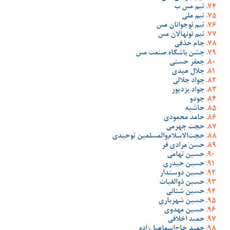
تیم مس ب
تیم ملی
تیم نوجوانان مس
تیم نونهالان مس
جام حذفی
جشن باشگاه صنعت مس
جعفر حسنی
جلال عبدی
جواد جلالی
جواد یزدپور
جودو
حاشیه
حامد محمودی
حجت جهرمی
حجت‌الاسلام‌والمسلمین توحیدی
حسن مرادی فر
حسین تهامی
حسین حیدری
حسین دوستدار
حسین ذوالغیاث
حسین شنانی
حسین شهریاری
حسین مهدوی
حمید اخلاقی
حمید حاج‌اسماعیل‌زاده