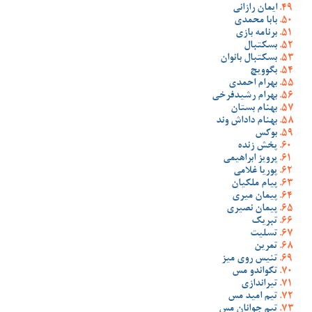
ایمان رازانی
بابا محمدی
برنامه بازی
بسکتبال
بسکتبال بانوان
بگوویچ
بهرام احمدی
بهرام رشیدفرخی
بهنام بستان
بهنام داداش وند
بوکس
پخش زنده
پرویز ابراهیمی
پوریا غلامی
پیام ملکیان
پیمان میری
پیمان نصیری
تبریک
تسلیت
تمرین
تنیس روی میز
تکواندو مس
تیراندازی
تیم امید مس
تیم جوانان مس