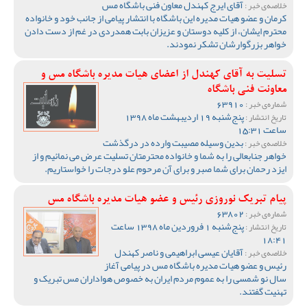
آقای ایرج کهندل معاون فنی باشگاه مس
خلاصه‌ی خبر :
کرمان و عضو هیات مدیره این باشگاه با انتشار پیامی از جانب خود و خانواده
محترم ایشان، از کلیه دوستان و عزیزان بابت همدردی در غم از دست دادن
خواهر بزرگوارشان تشکر نمودند.
تسلیت به آقای کهندل از اعضای هیات مدیره باشگاه مس و
معاونت فنی باشگاه
63910
شماره‌ی خبر :
پنج‌شنبه 19 اردیبهشت ماه 1398
تاریخ انتشار :
ساعت 15:31
بدین وسیله مصیبت وارده در درگذشت
خلاصه‌ی خبر :
خواهر جنابعالی را به شما و خانواده محترمتان تسلیت عرض می نمائیم و از
ایزد رحمان برای شما صبر و برای آن مرحوم علو درجات را خواستاریم.
پیام تبریک نوروزی رئیس و عضو هیات مدیره باشگاه مس
63802
شماره‌ی خبر :
پنج‌شنبه 1 فروردین ماه 1398 ساعت
تاریخ انتشار :
18:41
آقایان عیسی ابراهیمی و ناصر کهندل
خلاصه‌ی خبر :
رئیس و عضو هیات مدیره باشگاه مس در پیامی آغاز
سال نو شمسی را به عموم مردم ایران به خصوص هواداران مس تبریک و
تهنیت گفتند.