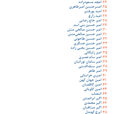
امجد مسعودزاده
امسرحسین امیرطاهری
امید پورقنبر
امید زارع
امیر حاج رضایی
امیر حسین بنی اسد
امیر حسین صالحی منش
امیر حسین صالحی‌منش
امیر حسین طاحونی
امیر حسین عسگری
امیر حسین یحیی زاده
امیر زلیکانی
امیر سام نصیری
امیر سامان تورانیان
امیر سیف‌الدینی
امیر طاهر
امیری خراسانی
امین جهان کهن
امین کاظمیان
امین کاویانی
انتصاب
اکبر ایرانمنش
اکبر محمدی
اکبر میثاقیان
ایرج کهندل