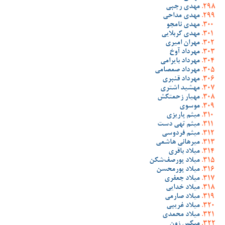
مهدی رجبی
مهدی مداحی
مهدی نامجو
مهدی کربلایی
مهران امیری
مهرداد آوخ
مهرداد بایرامی
مهرداد صمصامی
مهرداد قنبری
مهشید اشتری
مهیار زحمتکش
موسوی
میثم پاریزی
میثم تهی دست
میثم فردوسی
میرهانی هاشمی
میلاد باقری
میلاد پورصف‌شکن
میلاد پورمحسن
میلاد جعفری
میلاد خدایی
میلاد صارمی
میلاد غریبی
میلاد محمدی
میکس زون