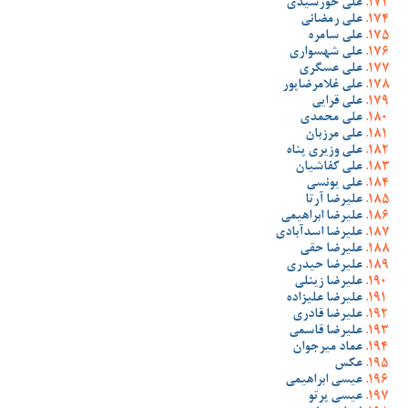
علی خورشیدی
علی رمضانی
علی سامره
علی شهسواری
علی عسگری
علی غلامرضاپور
علی قرایی
علی محمدی
علی مرزبان
علی وزیری پناه
علی کفاشیان
علی یونسی
علیرضا آرتا
علیرضا ابراهیمی
علیرضا اسدآبادی
علیرضا حقی
علیرضا حیدری
علیرضا زینلی
علیرضا علیزاده
علیرضا قادری
علیرضا قاسمی
عماد میرجوان
عکس
عیسی ابراهیمی
عیسی پرتو