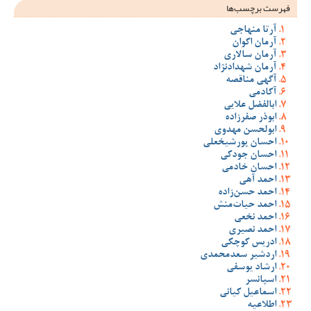
فهرست برچسب‌ها
آرتا منهاجی
آرمان اکوان
آرمان سالاری
آرمان شهدادنژاد
آگهی مناقصه
آکادمی
ابالفضل علایی
ابوذر صفرزاده
ابولحسن مهدوی
احسان پورشیخعلی
احسان جودکی
احسان خادمی
احمد آهی
احمد حسن‌زاده
احمد حیات‌منش
احمد نخعی
احمد نصیری
ادریس کوچکی
اردشیر سعدمحمدی
ارشاد یوسفی
اسپانسر
اسماعیل کیانی
اطلاعیه