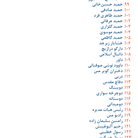
حمید حسین‌خانی
حمید صادقی
حمید طاهری فرد
حمید عرفانی
حمید گلزاری
حمید موسوی
حمید کاظمی
خشایار زبرجد
دارکو دراژیچ
دانیال اسلامی
داور
داوود نوشی صوفیانی
دختران کویر مس
دربی
دفاع مقدس
دوپینگ
دوچرخه سواری
دوستانه
دومیدانی
رئیس هیات مدیره
رادیو مس
رامتین سلیمان زاده
رحیم آلبوغبیش
رسول خطیبی