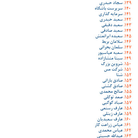
سجاد حیدری
سرپرست باشگاه
سرمایه گذاری
سعید حیدری
سعید دقیقی
سعید صادقی
سعیده ایرانمنش
سلامان بربط
سلمان بحرانی
سمیه عباسپور
سینا منشازاده
شروین بزرگ
شرکت مس
شنا
صادق بارانی
صادق گشنی
صالح محمدی
صمد توکلی
صیاد کوکبی
عارف رستمی
عارف زینلی
عارف سعیدیان
عباس زراعت کار
عباس محمدی
عبدالله حسینی