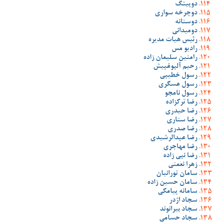
دوپینگ
دوچرخه سواری
دوستانه
دومیدانی
رئیس هیات مدیره
رادیو مس
رامتین سلیمان زاده
رحیم آلبوغبیش
رسول خطیبی
رسول عسگری
رسول نامجو
رضا ترکزاده
رضا حیدری
رضا ستاری
رضا صدری
رضا عبدالرشیدی
رضا مهاجری
رضا نبی زاده
زهرا نعمتی
سامان تورانیان
سامان حسین زاده
سامانه پیامکی
سجاد اژدر
سجاد بیرانوند
سجاد حسامی