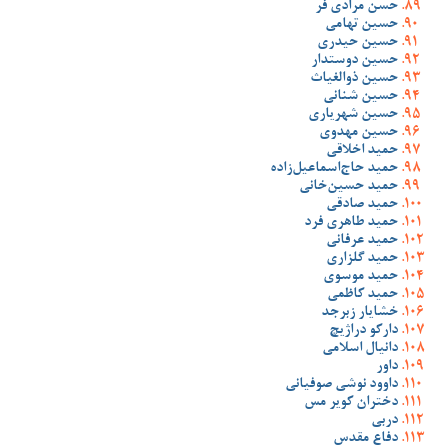
حسن مرادی فر
حسین تهامی
حسین حیدری
حسین دوستدار
حسین ذوالغیاث
حسین شنانی
حسین شهریاری
حسین مهدوی
حمید اخلاقی
حمید حاج‌اسماعیل‌زاده
حمید حسین‌خانی
حمید صادقی
حمید طاهری فرد
حمید عرفانی
حمید گلزاری
حمید موسوی
حمید کاظمی
خشایار زبرجد
دارکو دراژیچ
دانیال اسلامی
داور
داوود نوشی صوفیانی
دختران کویر مس
دربی
دفاع مقدس