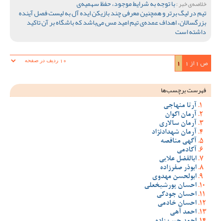
با توجه به شرایط موجود، حفظ سهمیه‌ی
خلاصه‌ی خبر :
تیم در لیگ برتر و همچنین معرفی چند بازیکن ایده آل به لیست فصل آینده
بزرگسالان، اهداف عمده‌ی تیم امید مس می‌باشد که باشگاه بر آن تاکید
داشته است
ص 1 از 1
1
فهرست برچسب‌ها
آرتا منهاجی
آرمان اکوان
آرمان سالاری
آرمان شهدادنژاد
آگهی مناقصه
آکادمی
ابالفضل علایی
ابوذر صفرزاده
ابولحسن مهدوی
احسان پورشیخعلی
احسان جودکی
احسان خادمی
احمد آهی