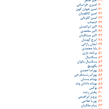
امیر طاهر
امیری خراسانی
امین جهان کهن
امین کاظمیان
امین کاویانی
انتصاب
اکبر ایرانمنش
اکبر محمدی
اکبر میثاقیان
ایرج کهندل
ایمان رازانی
بابا محمدی
برنامه بازی
بسکتبال
بسکتبال بانوان
بگوویچ
بهرام احمدی
بهرام رشیدفرخی
بهنام بستان
بهنام داداش وند
بوکس
پخش زنده
پرویز ابراهیمی
پوریا غلامی
پیام ملکیان