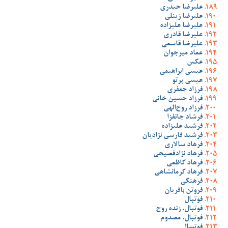
علیرضا حیدری
علیرضا زینلی
علیرضا علیزاده
علیرضا قادری
علیرضا قاسمی
عماد میرجوان
عکس
عیسی ابراهیمی
عیسی پرتو
فرزاد جعفری
فرزاد حسین خانی
فرزاد روح‌الهی
فرشاد جانفزا
فرشید علیزاده
فرشید فارسی نژادیان
فرهاد سالاری
فرهاد نژادفصیحی
فرهاد کاظمی
فرهاد کرمانشاهی
فرهنگی
فروتن باقریان
فوتبال
فوتبال، زنده روح
فوتبال، مصدوم
فوتسال