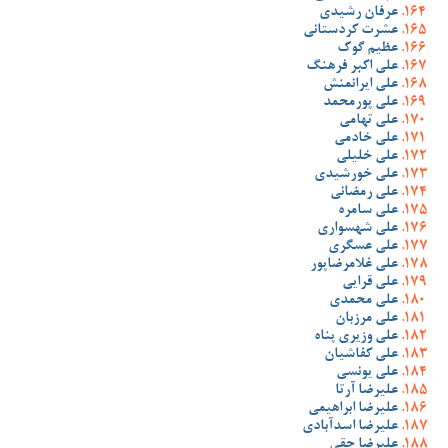
عرفان رشیدی
عشرت کردستانی
عظیم گوک
علی اکبر فرهنگ
علی ایرانمنش
علی پورمحمد
علی تهامی
علی خادمی
علی خلیلی
علی خورشیدی
علی رمضانی
علی سامره
علی شهسواری
علی عسگری
علی غلامرضاپور
علی قرایی
علی محمدی
علی مرزبان
علی وزیری پناه
علی کفاشیان
علی یونسی
علیرضا آرتا
علیرضا ابراهیمی
علیرضا اسدآبادی
علیرضا حقی