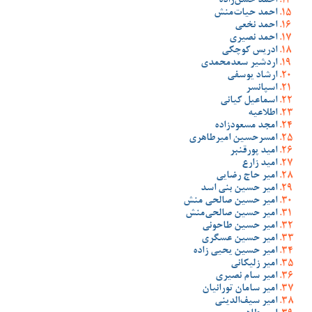
احمد حسن‌زاده
احمد حیات‌منش
احمد نخعی
احمد نصیری
ادریس کوچکی
اردشیر سعدمحمدی
ارشاد یوسفی
اسپانسر
اسماعیل کیانی
اطلاعیه
امجد مسعودزاده
امسرحسین امیرطاهری
امید پورقنبر
امید زارع
امیر حاج رضایی
امیر حسین بنی اسد
امیر حسین صالحی منش
امیر حسین صالحی‌منش
امیر حسین طاحونی
امیر حسین عسگری
امیر حسین یحیی زاده
امیر زلیکانی
امیر سام نصیری
امیر سامان تورانیان
امیر سیف‌الدینی