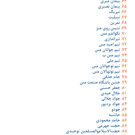
پیمان میری
پیمان نصیری
تبریک
تسلیت
تمرین
تنیس روی میز
تکواندو مس
تیراندازی
تیم امید مس
تیم جوانان مس
تیم مس ب
تیم ملی
تیم نوجوانان مس
تیم نونهالان مس
جام حذفی
جشن باشگاه صنعت مس
جعفر حسنی
جلال عبدی
جواد جلالی
جواد یزدپور
جودو
حاشیه
حامد محمودی
حجت جهرمی
حجت‌الاسلام‌والمسلمین توحیدی