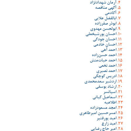
آرمان شهدادنژاد
آگهی مناقصه
آکادمی
ابالفضل علایی
ابوذر صفرزاده
ابولحسن مهدوی
احسان پورشیخعلی
احسان جودکی
احسان خادمی
احمد آهی
احمد حسن‌زاده
احمد حیات‌منش
احمد نخعی
احمد نصیری
ادریس کوچکی
اردشیر سعدمحمدی
ارشاد یوسفی
اسپانسر
اسماعیل کیانی
اطلاعیه
امجد مسعودزاده
امسرحسین امیرطاهری
امید پورقنبر
امید زارع
امیر حاج رضایی