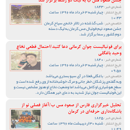
جشن صعود مس ب به لیگ دو رسما برگزار شد
1843
شماره‌ی خبر :
چهارشنبه 3 خرداد ماه 1396 ساعت
تاریخ انتشار :
10:43
شب گذشته در تالار خانه‌ی سیاح کرمان
خلاصه‌ی خبر :
جشن صعود تیم فوتبال مس کرمان به لیگ دسته
دوم کشور رسما برگزار شد.
برای فوتبالیست جوان کرمانی دعا کنید/احتمال قطعی نخاع
وحید باغگلی
1840
شماره‌ی خبر :
چهارشنبه 3 خرداد ماه 1396 ساعت
تاریخ انتشار :
09:56
باغگلی فعلا در آی سیو بستری می‌باشد
خلاصه‌ی خبر :
وبه گفته‌ی پزشکان خطر جانی و مرگ خوشبختانه از وی رفع شده است و
سطح هوشیاری او کامل می‌باشد اما وضعیت نخاع او هنوز مشخص نیست و
این فوتبالیست جوان نیاز شدید به دعای خیر همگان دارد. ‌
تحلیل خبرگزاری فارس از صعود مس ب/آغاز فصلی نو از
باشگاه‌داری حرفه‌ای در کرمان
1825
شماره‌ی خبر :
شنبه 30 اردیبهشت ماه 1396 ساعت
تاریخ انتشار :
11:49