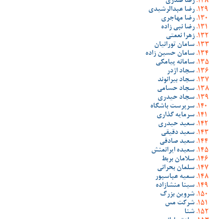
رضا صدری
رضا عبدالرشیدی
رضا مهاجری
رضا نبی زاده
زهرا نعمتی
سامان تورانیان
سامان حسین زاده
سامانه پیامکی
سجاد اژدر
سجاد بیرانوند
سجاد حسامی
سجاد حیدری
سرپرست باشگاه
سرمایه گذاری
سعید حیدری
سعید دقیقی
سعید صادقی
سعیده ایرانمنش
سلامان بربط
سلمان بحرانی
سمیه عباسپور
سینا منشازاده
شروین بزرگ
شرکت مس
شنا