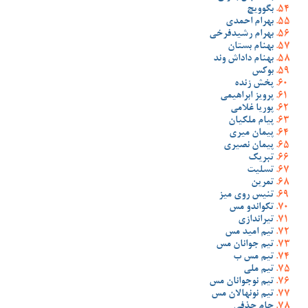
بگوویچ
بهرام احمدی
بهرام رشیدفرخی
بهنام بستان
بهنام داداش وند
بوکس
پخش زنده
پرویز ابراهیمی
پوریا غلامی
پیام ملکیان
پیمان میری
پیمان نصیری
تبریک
تسلیت
تمرین
تنیس روی میز
تکواندو مس
تیراندازی
تیم امید مس
تیم جوانان مس
تیم مس ب
تیم ملی
تیم نوجوانان مس
تیم نونهالان مس
جام حذفی