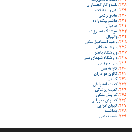
نعمت بخشی‌زاده
نفت و گاز گچساران
نقل و انتقالات
هادی رکابی
هاشم بیگ زاده
هندبال
هوشنگ نصیرزاده
والیبال
وحید اسماعیل‌بیگی
ورزش همگانی
ورزشگاه باهنر
ورزشگاه شهدای مس
ولی میرزایی
کاراته مس
کانون هواداران
کشتی
کمیته انضباطی
کمیته پزشکی
کوروش ملکی
کیانوش میرزایی
کیوان امرایی
یاداشت
یاسر فیضی