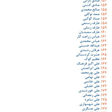
صادق بارانی
صادق گشنی
صالح محمدی
صمد توکلی
صیاد کوکبی
عارف رستمی
عارف زینلی
عارف سعیدیان
عباس زراعت کار
عباس محمدی
عبدالله حسینی
عرفان رشیدی
عشرت کردستانی
عظیم گوک
علی اکبر فرهنگ
علی ایرانمنش
علی پورمحمد
علی تهامی
علی خادمی
علی خلیلی
علی خورشیدی
علی رمضانی
علی سامره
علی شهسواری
علی عسگری