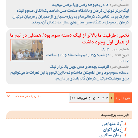
اما در بحبوحه رفتن و یا نرفتن تیم به
خلاصه‌ی خبر :
لیگ برتر فوتبال کرمان و باشگاه صنعت مس شاهد یک اتفاق مهم و البته
مبارک بود، اتفاقی که کرمانی‌ها و به‌ویژه بسیاری از مدیران و مربیان فوتبال
کرمان و به ویژه باشگاه مس سال‌های سال به دنبال آن بودند.
نخعی: ظرفیت ما بالاتر از لیگ دسته سوم بود/ همدلی در تیم ما
از همان اول وجود داشت
1814
شماره‌ی خبر :
دوشنبه 25 اردیبهشت ماه 1396 ساعت
تاریخ انتشار :
10:17
ظرفیت بچه‌های مس نوین بالاتر از لیگ
خلاصه‌ی خبر :
دسته سوم بود و من اطمینان داشتم که با این تیم و با این نفرات ما می‌توانیم
برای موفقیت فوتبال کرمان گام بلندی برداریم.
ص 1 از 6
1
2
3
4
5
6
ص‌بعد
>>|
فهرست برچسب‌ها
آرتا منهاجی
آرمان اکوان
آرمان سالاری