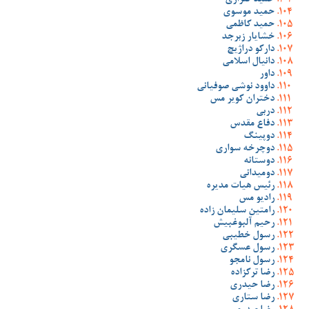
حمید گلزاری
حمید موسوی
حمید کاظمی
خشایار زبرجد
دارکو دراژیچ
دانیال اسلامی
داور
داوود نوشی صوفیانی
دختران کویر مس
دربی
دفاع مقدس
دوپینگ
دوچرخه سواری
دوستانه
دومیدانی
رئیس هیات مدیره
رادیو مس
رامتین سلیمان زاده
رحیم آلبوغبیش
رسول خطیبی
رسول عسگری
رسول نامجو
رضا ترکزاده
رضا حیدری
رضا ستاری