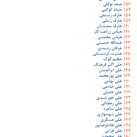
صمد توکلی
صیاد کوکبی
عارف رستمی
عارف زینلی
عارف سعیدیان
عباس زراعت کار
عباس محمدی
عبدالله حسینی
عرفان رشیدی
عشرت کردستانی
عظیم گوک
علی اکبر فرهنگ
علی ایرانمنش
علی پورمحمد
علی تهامی
علی خادمی
علی خلیلی
علی خورشیدی
علی رمضانی
علی سامره
علی شهسواری
علی عسگری
علی غلامرضاپور
علی قرایی
علی محمدی