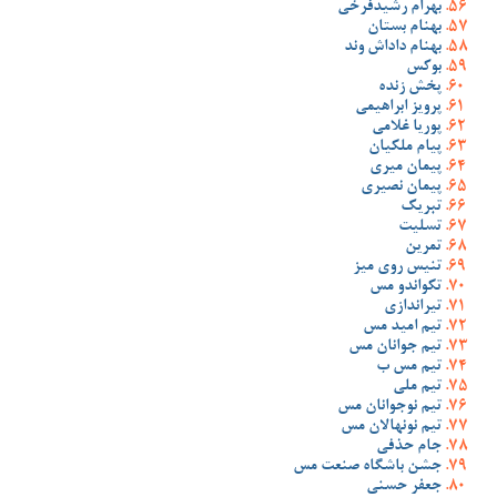
بهرام رشیدفرخی
بهنام بستان
بهنام داداش وند
بوکس
پخش زنده
پرویز ابراهیمی
پوریا غلامی
پیام ملکیان
پیمان میری
پیمان نصیری
تبریک
تسلیت
تمرین
تنیس روی میز
تکواندو مس
تیراندازی
تیم امید مس
تیم جوانان مس
تیم مس ب
تیم ملی
تیم نوجوانان مس
تیم نونهالان مس
جام حذفی
جشن باشگاه صنعت مس
جعفر حسنی