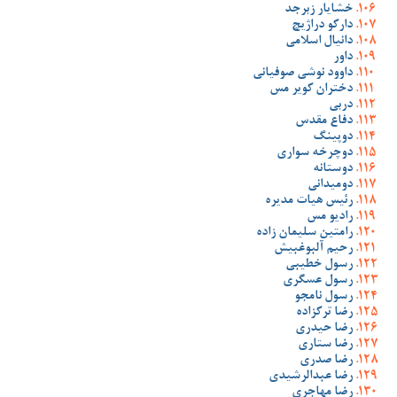
خشایار زبرجد
دارکو دراژیچ
دانیال اسلامی
داور
داوود نوشی صوفیانی
دختران کویر مس
دربی
دفاع مقدس
دوپینگ
دوچرخه سواری
دوستانه
دومیدانی
رئیس هیات مدیره
رادیو مس
رامتین سلیمان زاده
رحیم آلبوغبیش
رسول خطیبی
رسول عسگری
رسول نامجو
رضا ترکزاده
رضا حیدری
رضا ستاری
رضا صدری
رضا عبدالرشیدی
رضا مهاجری