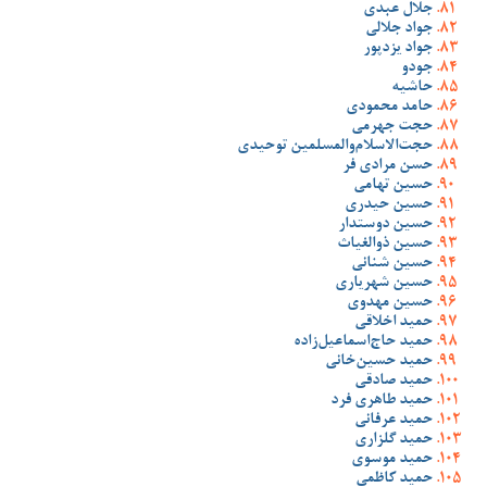
جلال عبدی
جواد جلالی
جواد یزدپور
جودو
حاشیه
حامد محمودی
حجت جهرمی
حجت‌الاسلام‌والمسلمین توحیدی
حسن مرادی فر
حسین تهامی
حسین حیدری
حسین دوستدار
حسین ذوالغیاث
حسین شنانی
حسین شهریاری
حسین مهدوی
حمید اخلاقی
حمید حاج‌اسماعیل‌زاده
حمید حسین‌خانی
حمید صادقی
حمید طاهری فرد
حمید عرفانی
حمید گلزاری
حمید موسوی
حمید کاظمی