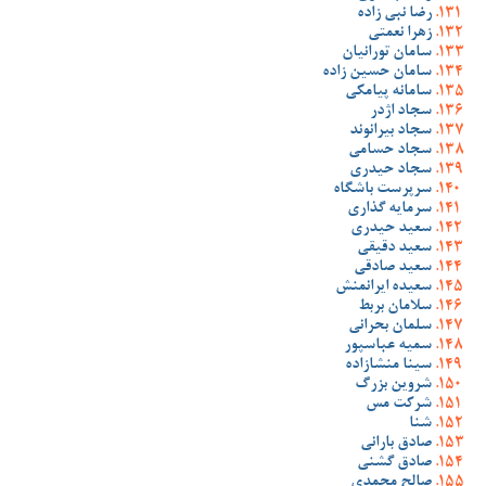
رضا نبی زاده
زهرا نعمتی
سامان تورانیان
سامان حسین زاده
سامانه پیامکی
سجاد اژدر
سجاد بیرانوند
سجاد حسامی
سجاد حیدری
سرپرست باشگاه
سرمایه گذاری
سعید حیدری
سعید دقیقی
سعید صادقی
سعیده ایرانمنش
سلامان بربط
سلمان بحرانی
سمیه عباسپور
سینا منشازاده
شروین بزرگ
شرکت مس
شنا
صادق بارانی
صادق گشنی
صالح محمدی