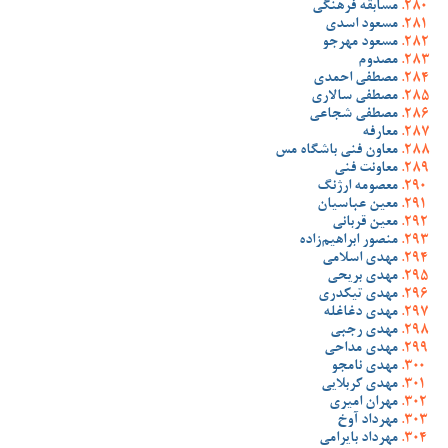
مسابقه فرهنگی
مسعود اسدی
مسعود مهرجو
مصدوم
مصطفی احمدی
مصطفی سالاری
مصطفی شجاعی
معارفه
معاون فنی باشگاه مس
معاونت فنی
معصومه ارژنگ
معین عباسیان
معین قربانی
منصور ابراهیم‌زاده
مهدی اسلامی
مهدی بریحی
مهدی تیکدری
مهدی دغاغله
مهدی رجبی
مهدی مداحی
مهدی نامجو
مهدی کربلایی
مهران امیری
مهرداد آوخ
مهرداد بایرامی