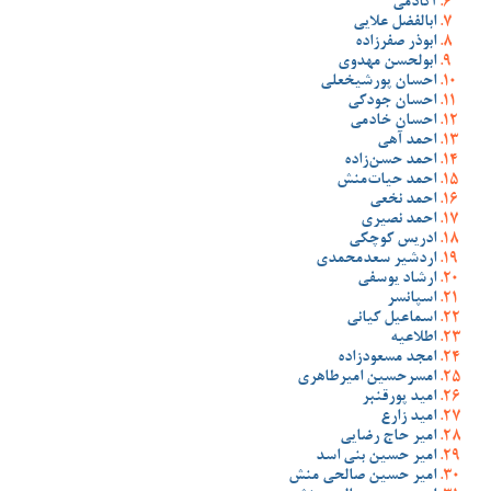
آکادمی
ابالفضل علایی
ابوذر صفرزاده
ابولحسن مهدوی
احسان پورشیخعلی
احسان جودکی
احسان خادمی
احمد آهی
احمد حسن‌زاده
احمد حیات‌منش
احمد نخعی
احمد نصیری
ادریس کوچکی
اردشیر سعدمحمدی
ارشاد یوسفی
اسپانسر
اسماعیل کیانی
اطلاعیه
امجد مسعودزاده
امسرحسین امیرطاهری
امید پورقنبر
امید زارع
امیر حاج رضایی
امیر حسین بنی اسد
امیر حسین صالحی منش