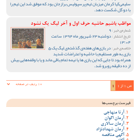
سلیمی‌کیا کرمان میزبان تیم پرسپولیس برازجان بود که موفق شد این تیم را
با دو گل شکست دهد.
مواظب باشیم حاشیه حرف اول و آخر لیگ یک نشود
9
شماره‌ی خبر :
دوشنبه 23 شهریور ماه 1394 ساعت
تاریخ انتشار :
13:04
در بازی‌های هفته‌ی گذشته‌ی لیگ یک 5
خلاصه‌ی خبر :
بازی به طور مستقیم با حاشیه و اعتراضات شدید
همراه بود تا جایی که این بازی ها یا نیمه تمام باقی ماند و یا با وقفه‌هایی بیش
از ده دقیقه روبرو شد.
ص 1 از 1
1
فهرست برچسب‌ها
آرتا منهاجی
آرمان اکوان
آرمان سالاری
آرمان شهدادنژاد
آگهی مناقصه