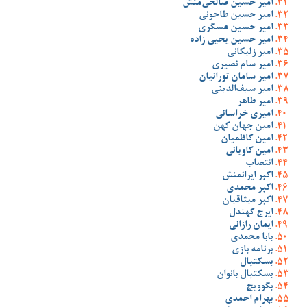
امیر حسین صالحی‌منش
امیر حسین طاحونی
امیر حسین عسگری
امیر حسین یحیی زاده
امیر زلیکانی
امیر سام نصیری
امیر سامان تورانیان
امیر سیف‌الدینی
امیر طاهر
امیری خراسانی
امین جهان کهن
امین کاظمیان
امین کاویانی
انتصاب
اکبر ایرانمنش
اکبر محمدی
اکبر میثاقیان
ایرج کهندل
ایمان رازانی
بابا محمدی
برنامه بازی
بسکتبال
بسکتبال بانوان
بگوویچ
بهرام احمدی