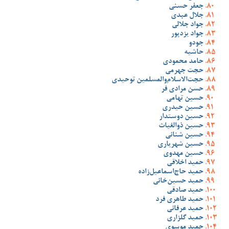
جعفر حسنی
جلال عبدی
جواد جلالی
جواد یزدپور
جودو
حاشیه
حامد محمودی
حجت جهرمی
حجت‌الاسلام‌والمسلمین توحیدی
حسن مرادی فر
حسین تهامی
حسین حیدری
حسین دوستدار
حسین ذوالغیاث
حسین شنانی
حسین شهریاری
حسین مهدوی
حمید اخلاقی
حمید حاج‌اسماعیل‌زاده
حمید حسین‌خانی
حمید صادقی
حمید طاهری فرد
حمید عرفانی
حمید گلزاری
حمید موسوی