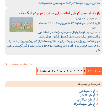
که این بازی با نتیجه 3بر2 به سود مس خاتمه یافت.
بازیکنان مس کرمان آماده برای خاکریز دوم در لیگ یک
78507
شماره‌ی خبر :
دوشنبه 13 شهریور ماه 1402 ساعت
تاریخ انتشار :
18:11
تیم فوتبال مس کرمان که در هفته اول
خلاصه‌ی خبر :
رقابت های لیگ دسته یک فوتبال کشور موفق شد
در رشت با پیروزی دو بر یک برابر داماش سه امتیاز شیرین بیرون از خانه را
به حاسب خود بریزد، آماده بازی هفته دوم خود برابر نفت و گاز گچساران می
شود.
ص 1 از 14
1
2
3
4
5
6
7
8
9
10
ص‌بعد
>>|
فهرست برچسب‌ها
آرتا منهاجی
آرمان اکوان
آرمان سالاری
آرمان شهدادنژاد