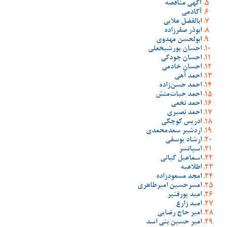
آگهی مناقصه
آکادمی
ابالفضل علایی
ابوذر صفرزاده
ابولحسن مهدوی
احسان پورشیخعلی
احسان جودکی
احسان خادمی
احمد آهی
احمد حسن‌زاده
احمد حیات‌منش
احمد نخعی
احمد نصیری
ادریس کوچکی
اردشیر سعدمحمدی
ارشاد یوسفی
اسپانسر
اسماعیل کیانی
اطلاعیه
امجد مسعودزاده
امسرحسین امیرطاهری
امید پورقنبر
امید زارع
امیر حاج رضایی
امیر حسین بنی اسد