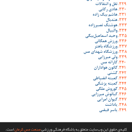
نقل و انتقالات
هادی رکابی
هاشم بیگ زاده
هندبال
هوشنگ نصیرزاده
والیبال
وحید اسماعیل‌بیگی
ورزش همگانی
ورزشگاه باهنر
ورزشگاه شهدای مس
ولی میرزایی
کاراته مس
کانون هواداران
کشتی
کمیته انضباطی
کمیته پزشکی
کوروش ملکی
کیانوش میرزایی
کیوان امرایی
یاداشت
یاسر فیضی
کلیه‌ی حقوق این وب‌سایت متعلق به باشگاه فرهنگی ورزشی
صنعت مس کرمان
است.