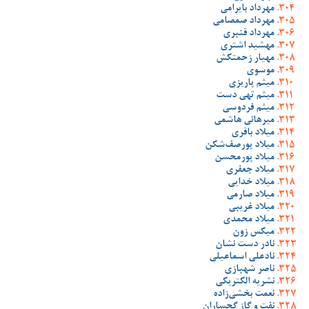
مهرداد بایرامی
مهرداد صمصامی
مهرداد قنبری
مهشید اشتری
مهیار زحمتکش
موسوی
میثم پاریزی
میثم تهی دست
میثم فردوسی
میرهانی هاشمی
میلاد باقری
میلاد پورصف‌شکن
میلاد پورمحسن
میلاد جعفری
میلاد خدایی
میلاد صارمی
میلاد غریبی
میلاد محمدی
میکس زون
نادر دست نشان
نادعلی اسماعیلی
ناصر شهبازی
نشریه الکتریکی
نعمت بخشی‌زاده
نفت و گاز گچساران