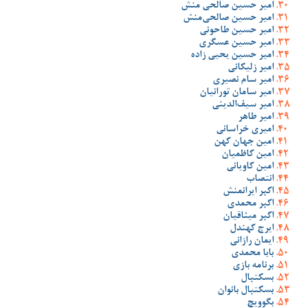
امیر حسین صالحی منش
امیر حسین صالحی‌منش
امیر حسین طاحونی
امیر حسین عسگری
امیر حسین یحیی زاده
امیر زلیکانی
امیر سام نصیری
امیر سامان تورانیان
امیر سیف‌الدینی
امیر طاهر
امیری خراسانی
امین جهان کهن
امین کاظمیان
امین کاویانی
انتصاب
اکبر ایرانمنش
اکبر محمدی
اکبر میثاقیان
ایرج کهندل
ایمان رازانی
بابا محمدی
برنامه بازی
بسکتبال
بسکتبال بانوان
بگوویچ