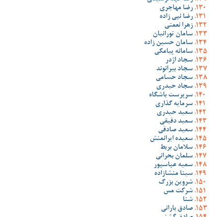
رضا مهاجری
رضا نبی زاده
زهرا نعمتی
سامان تورانیان
سامان حسین زاده
سامانه پیامکی
سجاد اژدر
سجاد بیرانوند
سجاد حسامی
سجاد حیدری
سرپرست باشگاه
سرمایه گذاری
سعید حیدری
سعید دقیقی
سعید صادقی
سعیده ایرانمنش
سلامان بربط
سلمان بحرانی
سمیه عباسپور
سینا منشازاده
شروین بزرگ
شرکت مس
شنا
صادق بارانی