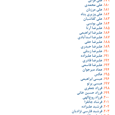
علی قرایی
علی محمدی
علی مرزبان
علی وزیری پناه
علی کفاشیان
علی یونسی
علیرضا آرتا
علیرضا ابراهیمی
علیرضا اسدآبادی
علیرضا حقی
علیرضا حیدری
علیرضا زینلی
علیرضا علیزاده
علیرضا قادری
علیرضا قاسمی
عماد میرجوان
عکس
عیسی ابراهیمی
عیسی پرتو
فرزاد جعفری
فرزاد حسین خانی
فرزاد روح‌الهی
فرشاد جانفزا
فرشید علیزاده
فرشید فارسی نژادیان