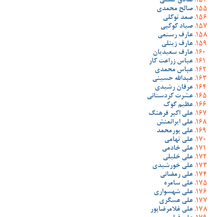
صادق گشنی
صالح محمدی
صمد توکلی
صیاد کوکبی
عارف رستمی
عارف زینلی
عارف سعیدیان
عباس زراعت کار
عباس محمدی
عبدالله حسینی
عرفان رشیدی
عشرت کردستانی
عظیم گوک
علی اکبر فرهنگ
علی ایرانمنش
علی پورمحمد
علی تهامی
علی خادمی
علی خلیلی
علی خورشیدی
علی رمضانی
علی سامره
علی شهسواری
علی عسگری
علی غلامرضاپور