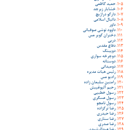
حمید کاظمی
خشایار زبرجد
دارکو دراژیچ
دانیال اسلامی
داور
داوود نوشی صوفیانی
دختران کویر مس
دربی
دفاع مقدس
دوپینگ
دوچرخه سواری
دوستانه
دومیدانی
رئیس هیات مدیره
رادیو مس
رامتین سلیمان زاده
رحیم آلبوغبیش
رسول خطیبی
رسول عسگری
رسول نامجو
رضا ترکزاده
رضا حیدری
رضا ستاری
رضا صدری
رضا عبدالرشیدی