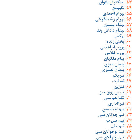
بسکتبال بانوان
بگوویچ
بهرام احمدی
بهرام رشیدفرخی
بهنام بستان
بهنام داداش وند
بوکس
پخش زنده
پرویز ابراهیمی
پوریا غلامی
پیام ملکیان
پیمان میری
پیمان نصیری
تبریک
تسلیت
تمرین
تنیس روی میز
تکواندو مس
تیراندازی
تیم امید مس
تیم جوانان مس
تیم مس ب
تیم ملی
تیم نوجوانان مس
تیم نونهالان مس