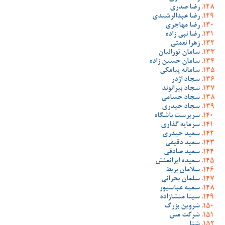
رضا صدری
رضا عبدالرشیدی
رضا مهاجری
رضا نبی زاده
زهرا نعمتی
سامان تورانیان
سامان حسین زاده
سامانه پیامکی
سجاد اژدر
سجاد بیرانوند
سجاد حسامی
سجاد حیدری
سرپرست باشگاه
سرمایه گذاری
سعید حیدری
سعید دقیقی
سعید صادقی
سعیده ایرانمنش
سلامان بربط
سلمان بحرانی
سمیه عباسپور
سینا منشازاده
شروین بزرگ
شرکت مس
شنا