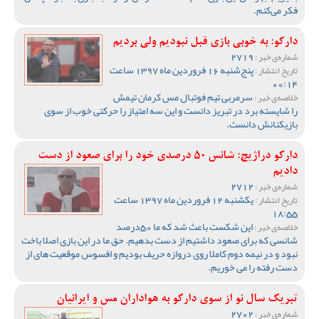
فکر می‌کنم.
دارکو: به خوبی بازی قبل نبودیم ولی بردیم
2719
شماره‌ی خبر :
پنج‌شنبه 16 فروردین ماه 1397 ساعت
تاریخ انتشار :
00:14
سرمربی تیم فوتبال مس کرمان تیمش
خلاصه‌ی خبر :
را شایسته برد در تبریز دانست و این سه امتیاز را حرکتی خوب از سوی
بازیکنانش دانست.
دارکو دراژیچ: شانس 50 درصدی خود را برای صعود از دست
دادیم
2712
شماره‌ی خبر :
یکشنبه 12 فروردین ماه 1397 ساعت
تاریخ انتشار :
18:55
این شکست باعث شد که ما 50درصد
خلاصه‌ی خبر :
شانسی که برای صعود داشتیم از دست بدهیم. حق ما در این بازی اصلا باخت
نبود و در نیمه دوم کاملا روی دروازه حریف بودیم و افسوس موقعیت های از
دست رفته را می خوریم.
تبریک سال نو از سوی دارکو به هواداران مس و ایرانیان
2702
شماره‌ی خبر :