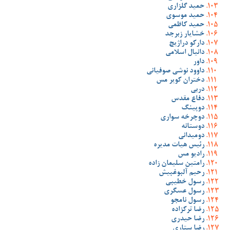
حمید گلزاری
حمید موسوی
حمید کاظمی
خشایار زبرجد
دارکو دراژیچ
دانیال اسلامی
داور
داوود نوشی صوفیانی
دختران کویر مس
دربی
دفاع مقدس
دوپینگ
دوچرخه سواری
دوستانه
دومیدانی
رئیس هیات مدیره
رادیو مس
رامتین سلیمان زاده
رحیم آلبوغبیش
رسول خطیبی
رسول عسگری
رسول نامجو
رضا ترکزاده
رضا حیدری
رضا ستاری