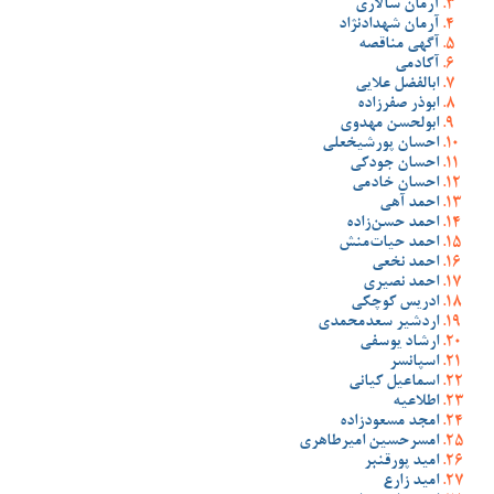
آرمان سالاری
آرمان شهدادنژاد
آگهی مناقصه
آکادمی
ابالفضل علایی
ابوذر صفرزاده
ابولحسن مهدوی
احسان پورشیخعلی
احسان جودکی
احسان خادمی
احمد آهی
احمد حسن‌زاده
احمد حیات‌منش
احمد نخعی
احمد نصیری
ادریس کوچکی
اردشیر سعدمحمدی
ارشاد یوسفی
اسپانسر
اسماعیل کیانی
اطلاعیه
امجد مسعودزاده
امسرحسین امیرطاهری
امید پورقنبر
امید زارع