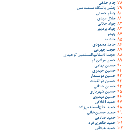
جام حذفی
جشن باشگاه صنعت مس
جعفر حسنی
جلال عبدی
جواد جلالی
جواد یزدپور
جودو
حاشیه
حامد محمودی
حجت جهرمی
حجت‌الاسلام‌والمسلمین توحیدی
حسن مرادی فر
حسین تهامی
حسین حیدری
حسین دوستدار
حسین ذوالغیاث
حسین شنانی
حسین شهریاری
حسین مهدوی
حمید اخلاقی
حمید حاج‌اسماعیل‌زاده
حمید حسین‌خانی
حمید صادقی
حمید طاهری فرد
حمید عرفانی