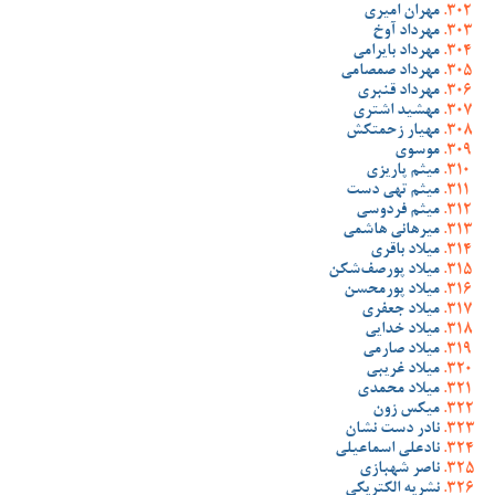
مهران امیری
مهرداد آوخ
مهرداد بایرامی
مهرداد صمصامی
مهرداد قنبری
مهشید اشتری
مهیار زحمتکش
موسوی
میثم پاریزی
میثم تهی دست
میثم فردوسی
میرهانی هاشمی
میلاد باقری
میلاد پورصف‌شکن
میلاد پورمحسن
میلاد جعفری
میلاد خدایی
میلاد صارمی
میلاد غریبی
میلاد محمدی
میکس زون
نادر دست نشان
نادعلی اسماعیلی
ناصر شهبازی
نشریه الکتریکی