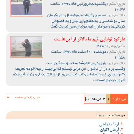
یکشنبه 5 فروردین ماه 1397 ساعت
تاریخ انتشار :
10:34
سرمربی کروات تیم فوتبال مس کرمان
خلاصه‌ی خبر :
سال نو شمسی را به همه‌ی ایرانیان و به خصوص
کرمانی‌ها و هواداران تیم فوتبال مس تبریک گفت.
دارکو: توانایی تیم ما بالاتر از این‌هاست
2682
شماره‌ی خبر :
دوشنبه 21 اسفند ماه 1396 ساعت
تاریخ انتشار :
11:58
بازی دربی همیشه سخت و سنگین است
خلاصه‌ی خبر :
وکسب برد در آن دشوار. من مربی نیستم که بی‌جهت از تیم خودم تعریف
کنم ما بازی را بردیم اما می‌دانم تیم مس و بازیکنانش خیلی بهتر از آنچه که
امروز دیدیم هستند.
ص 1 از 2
1
2
ص‌بعد
>>|
فهرست برچسب‌ها
آرتا منهاجی
آرمان اکوان