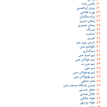
پخش زنده
پرویز ابراهیمی
پوریا غلامی
پیام ملکیان
پیمان میری
پیمان نصیری
تبریک
تسلیت
تمرین
تنیس روی میز
تکواندو مس
تیراندازی
تیم امید مس
تیم جوانان مس
تیم مس ب
تیم ملی
تیم نوجوانان مس
تیم نونهالان مس
جام حذفی
جشن باشگاه صنعت مس
جعفر حسنی
جلال عبدی
جواد جلالی
جواد یزدپور