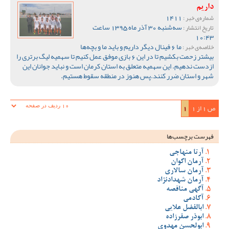
داریم
1411
شماره‌ی خبر :
سه‌شنبه 30 آذر ماه 1395 ساعت
تاریخ انتشار :
10:43
ما 6 فینال دیگر داریم و باید ما و بچه‌ها
خلاصه‌ی خبر :
بیشتر زحمت بکشیم تا در این 6 بازی موفق عمل کنیم تا سهمیه لیگ برتری را
ازدست ندهیم. این سهمیه متعلق به استان کرمان است و نباید جوانان این
شهر و استان ضرر کنند.پس هنوز در منطقه سقوط هستیم.
ص 1 از 1
1
فهرست برچسب‌ها
آرتا منهاجی
آرمان اکوان
آرمان سالاری
آرمان شهدادنژاد
آگهی مناقصه
آکادمی
ابالفضل علایی
ابوذر صفرزاده
ابولحسن مهدوی