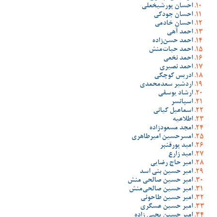
احسان پورشیخعلی
احسان جودکی
احسان خادمی
احمد آهی
احمد حسن‌زاده
احمد حیات‌منش
احمد نخعی
احمد نصیری
ادریس کوچکی
اردشیر سعدمحمدی
ارشاد یوسفی
اسپانسر
اسماعیل کیانی
اطلاعیه
امجد مسعودزاده
امسرحسین امیرطاهری
امید پورقنبر
امید زارع
امیر حاج رضایی
امیر حسین بنی اسد
امیر حسین صالحی منش
امیر حسین صالحی‌منش
امیر حسین طاحونی
امیر حسین عسگری
امیر حسین یحیی زاده