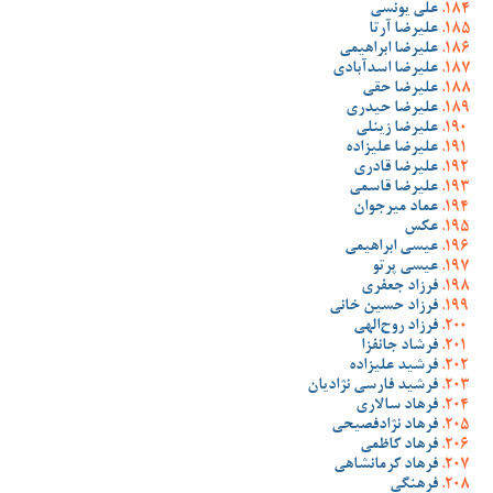
علی یونسی
علیرضا آرتا
علیرضا ابراهیمی
علیرضا اسدآبادی
علیرضا حقی
علیرضا حیدری
علیرضا زینلی
علیرضا علیزاده
علیرضا قادری
علیرضا قاسمی
عماد میرجوان
عکس
عیسی ابراهیمی
عیسی پرتو
فرزاد جعفری
فرزاد حسین خانی
فرزاد روح‌الهی
فرشاد جانفزا
فرشید علیزاده
فرشید فارسی نژادیان
فرهاد سالاری
فرهاد نژادفصیحی
فرهاد کاظمی
فرهاد کرمانشاهی
فرهنگی