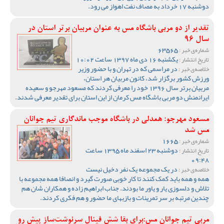
دوشنبه 17 خرداد به مصاف نفت اهواز می رود.
تقدیر از دو مربی باشگاه مس به عنوان مربیان برتر استان در
سال 96
63565
شماره‌ی خبر :
یکشنبه 16 دی ماه 1397 ساعت 10:02
تاریخ انتشار :
در مراسمی که در تهران و با حضور وزیر
خلاصه‌ی خبر :
ورزش کشور برگزار شد، کانون مربیان هر استان،
مربیان برتر سال 1396 خود را معرفی کردند که مسعود مهرجو و سعیده
ایرانمنش دو مربی باشگاه مس کرمان از این استان برای تقدیر معرفی شدند.
مسعود مهرجو: همدلی در باشگاه موجب ماندگاری تیم جوانان
مس شد
1665
شماره‌ی خبر :
دوشنبه 23 اسفند ماه 1395 ساعت
تاریخ انتشار :
09:48
در یک مجموعه یک نفر دخیل نیست
خلاصه‌ی خبر :
همه و همه باید کمک کنند تا کار خوبی صورت گیرد و انصافا همه مجموعه با
تلاش و دلسوزی یار و یاور ما بودند. جناب ابراهیم زاده و همکاران شان هم
چندین مرتبه بر سر تمرینات و بازبهای ما حضور و هم فکری کردند.
مربی تیم جوانان مس:برای بقا شش فینال سرنوشت‌ساز پیش رو