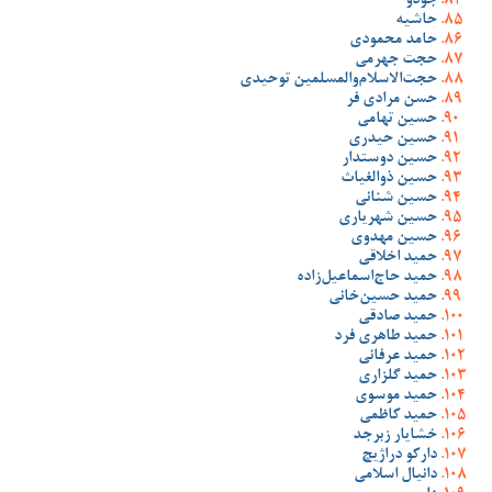
جودو
حاشیه
حامد محمودی
حجت جهرمی
حجت‌الاسلام‌والمسلمین توحیدی
حسن مرادی فر
حسین تهامی
حسین حیدری
حسین دوستدار
حسین ذوالغیاث
حسین شنانی
حسین شهریاری
حسین مهدوی
حمید اخلاقی
حمید حاج‌اسماعیل‌زاده
حمید حسین‌خانی
حمید صادقی
حمید طاهری فرد
حمید عرفانی
حمید گلزاری
حمید موسوی
حمید کاظمی
خشایار زبرجد
دارکو دراژیچ
دانیال اسلامی