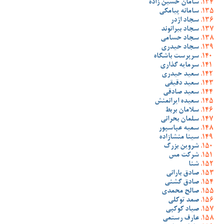
سامان حسین زاده
سامانه پیامکی
سجاد اژدر
سجاد بیرانوند
سجاد حسامی
سجاد حیدری
سرپرست باشگاه
سرمایه گذاری
سعید حیدری
سعید دقیقی
سعید صادقی
سعیده ایرانمنش
سلامان بربط
سلمان بحرانی
سمیه عباسپور
سینا منشازاده
شروین بزرگ
شرکت مس
شنا
صادق بارانی
صادق گشنی
صالح محمدی
صمد توکلی
صیاد کوکبی
عارف رستمی