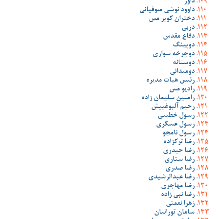
داور
داوود نوشی صوفیانی
دختران کویر مس
دربی
دفاع مقدس
دوپینگ
دوچرخه سواری
دوستانه
دومیدانی
رئیس هیات مدیره
رادیو مس
رامتین سلیمان زاده
رحیم آلبوغبیش
رسول خطیبی
رسول عسگری
رسول نامجو
رضا ترکزاده
رضا حیدری
رضا ستاری
رضا صدری
رضا عبدالرشیدی
رضا مهاجری
رضا نبی زاده
زهرا نعمتی
سامان تورانیان