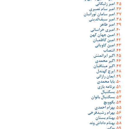
امیر زلیکانی
امیر سام نصیری
امیر سامان تورانیان
امیر سیف‌الدینی
امیر طاهر
امیری خراسانی
امین جهان کهن
امین کاظمیان
امین کاویانی
انتصاب
اکبر ایرانمنش
اکبر محمدی
اکبر میثاقیان
ایرج کهندل
ایمان رازانی
بابا محمدی
برنامه بازی
بسکتبال
بسکتبال بانوان
بگوویچ
بهرام احمدی
بهرام رشیدفرخی
بهنام بستان
بهنام داداش وند
بوکس