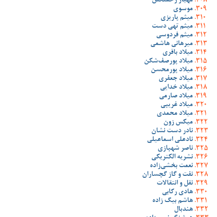
مهیار زحمتکش
موسوی
میثم پاریزی
میثم تهی دست
میثم فردوسی
میرهانی هاشمی
میلاد باقری
میلاد پورصف‌شکن
میلاد پورمحسن
میلاد جعفری
میلاد خدایی
میلاد صارمی
میلاد غریبی
میلاد محمدی
میکس زون
نادر دست نشان
نادعلی اسماعیلی
ناصر شهبازی
نشریه الکتریکی
نعمت بخشی‌زاده
نفت و گاز گچساران
نقل و انتقالات
هادی رکابی
هاشم بیگ زاده
هندبال