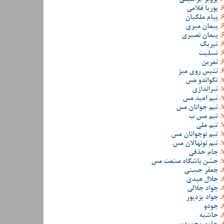
پوریا غلامی
پیام ملکیان
پیمان میری
پیمان نصیری
تبریک
تسلیت
تمرین
تنیس روی میز
تکواندو مس
تیراندازی
تیم امید مس
تیم جوانان مس
تیم مس ب
تیم ملی
تیم نوجوانان مس
تیم نونهالان مس
جام حذفی
جشن باشگاه صنعت مس
جعفر حسنی
جلال عبدی
جواد جلالی
جواد یزدپور
جودو
حاشیه