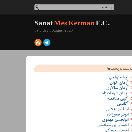
Sanat
Mes Kerman
F.C.
Saturday 8 August 2026
رست برچسب‌ها
آرتا منهاجی
آرمان اکوان
آرمان سالاری
آرمان شهدادنژاد
آگهی مناقصه
آکادمی
ابالفضل علایی
ابوذر صفرزاده
ابولحسن مهدوی
احسان پورشیخعلی
احسان جودکی