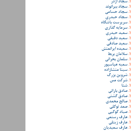
سجاد اژدر
سجاد بیرانوند
سجاد حسامی
سجاد حیدری
سرپرست باشگاه
سرمایه گذاری
سعید حیدری
سعید دقیقی
سعید صادقی
سعیده ایرانمنش
سلامان بربط
سلمان بحرانی
سمیه عباسپور
سینا منشازاده
شروین بزرگ
شرکت مس
شنا
صادق بارانی
صادق گشنی
صالح محمدی
صمد توکلی
صیاد کوکبی
عارف رستمی
عارف زینلی
عارف سعیدیان