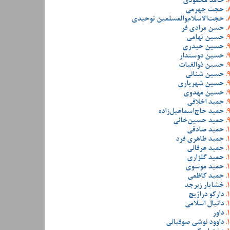
حامد محمودی
حجت جهرمی
حجت‌الاسلام‌والمسلمین توحیدی
حسن مرادی فر
حسین تهامی
حسین حیدری
حسین دوستدار
حسین ذوالغیاث
حسین شنانی
حسین شهریاری
حسین مهدوی
حمید اخلاقی
حمید حاج‌اسماعیل‌زاده
حمید حسین‌خانی
حمید صادقی
حمید طاهری فرد
حمید عرفانی
حمید گلزاری
حمید موسوی
حمید کاظمی
خشایار زبرجد
دارکو دراژیچ
دانیال اسلامی
داور
داوود نوشی صوفیانی