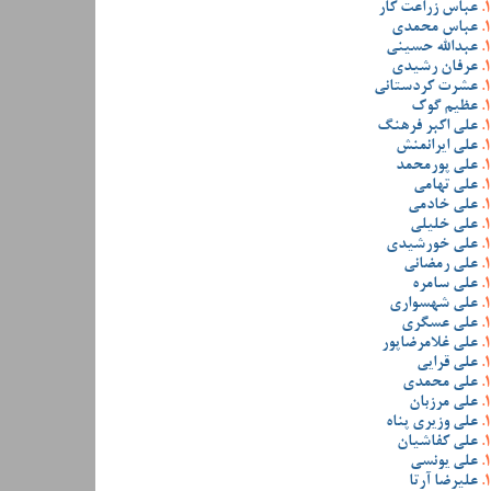
عباس زراعت کار
عباس محمدی
عبدالله حسینی
عرفان رشیدی
عشرت کردستانی
عظیم گوک
علی اکبر فرهنگ
علی ایرانمنش
علی پورمحمد
علی تهامی
علی خادمی
علی خلیلی
علی خورشیدی
علی رمضانی
علی سامره
علی شهسواری
علی عسگری
علی غلامرضاپور
علی قرایی
علی محمدی
علی مرزبان
علی وزیری پناه
علی کفاشیان
علی یونسی
علیرضا آرتا