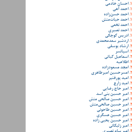
احسان خادمی
احمد آهی
احمد حسن‌زاده
احمد حیات‌منش
احمد نخعی
احمد نصیری
ادریس کوچکی
اردشیر سعدمحمدی
ارشاد یوسفی
اسپانسر
اسماعیل کیانی
اطلاعیه
امجد مسعودزاده
امسرحسین امیرطاهری
امید پورقنبر
امید زارع
امیر حاج رضایی
امیر حسین بنی اسد
امیر حسین صالحی منش
امیر حسین صالحی‌منش
امیر حسین طاحونی
امیر حسین عسگری
امیر حسین یحیی زاده
امیر زلیکانی
امیر سام نصیری