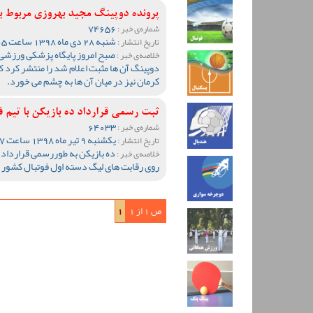
پرونده دوپینگ مجید بهروزی مربوط به
74656
شماره‌ی خبر :
شنبه 28 دی ماه 1398 ساعت 12:05
تاریخ انتشار :
صبح امروز پایگاه پزشکی ورزشی 
خلاصه‌ی خبر :
دوپینگ آن ها مثبت اعلام شد را منتشر کرد ک
کرمان نیز در میان آن ها به چشم می خورد.
ثبت رسمی قرارداد ده بازیکن با تیم
64033
شماره‌ی خبر :
یکشنبه 9 تیر ماه 1398 ساعت 14:37
تاریخ انتشار :
ده بازیکن به طوررسمی قرارداد 
خلاصه‌ی خبر :
روی رقابت های لیگ دسته اول فوتبال کشور 
ص 1 از 1
1