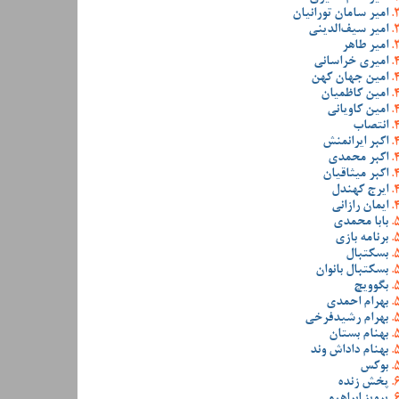
امیر سامان تورانیان
امیر سیف‌الدینی
امیر طاهر
امیری خراسانی
امین جهان کهن
امین کاظمیان
امین کاویانی
انتصاب
اکبر ایرانمنش
اکبر محمدی
اکبر میثاقیان
ایرج کهندل
ایمان رازانی
بابا محمدی
برنامه بازی
بسکتبال
بسکتبال بانوان
بگوویچ
بهرام احمدی
بهرام رشیدفرخی
بهنام بستان
بهنام داداش وند
بوکس
پخش زنده
پرویز ابراهیمی