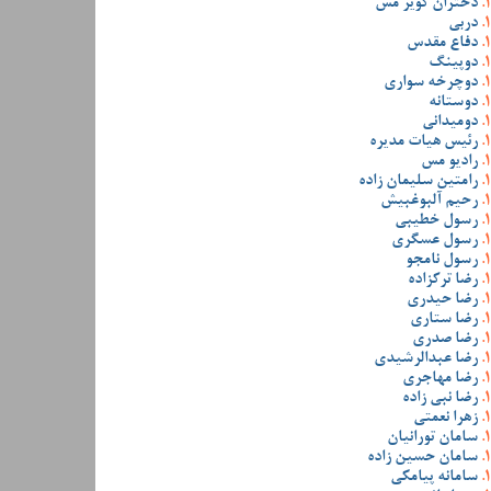
دختران کویر مس
دربی
دفاع مقدس
دوپینگ
دوچرخه سواری
دوستانه
دومیدانی
رئیس هیات مدیره
رادیو مس
رامتین سلیمان زاده
رحیم آلبوغبیش
رسول خطیبی
رسول عسگری
رسول نامجو
رضا ترکزاده
رضا حیدری
رضا ستاری
رضا صدری
رضا عبدالرشیدی
رضا مهاجری
رضا نبی زاده
زهرا نعمتی
سامان تورانیان
سامان حسین زاده
سامانه پیامکی