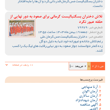
دختران بسکتبالیست مس کرمان قدردانی کرد و آن ها را مایه افتخار
دانست.
تلاش دختران بسکتبالیست کرمانی برای صعود به دور نهایی از
حلقه عبور نکرد
79979
شماره‌ی خبر :
جمعه 19 بهمن ماه 1403 ساعت 13:56
تاریخ انتشار :
دختران بسکتبالیست مس کرمان علی
خلاصه‌ی خبر :
رغم تلاش جانانه و غیورانه خود تنها به دلیل دو گل
زده کمتر نتوانستند جواز صعود به دور نهایی رقابت های لیگ یک را کسب
کنند.
ص 1 از 2
1
2
ص‌بعد
>>|
فهرست برچسب‌ها
آرتا منهاجی
آرمان اکوان
آرمان سالاری
آرمان شهدادنژاد
آگهی مناقصه
آکادمی