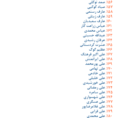
صمد توکلی
صیاد کوکبی
عارف رستمی
عارف زینلی
عارف سعیدیان
عباس زراعت کار
عباس محمدی
عبدالله حسینی
عرفان رشیدی
عشرت کردستانی
عظیم گوک
علی اکبر فرهنگ
علی ایرانمنش
علی پورمحمد
علی تهامی
علی خادمی
علی خلیلی
علی خورشیدی
علی رمضانی
علی سامره
علی شهسواری
علی عسگری
علی غلامرضاپور
علی قرایی
علی محمدی