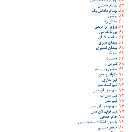
بهرام رشیدفرخی
بهنام بستان
بهنام داداش وند
بوکس
پخش زنده
پرویز ابراهیمی
پوریا غلامی
پیام ملکیان
پیمان میری
پیمان نصیری
تبریک
تسلیت
تمرین
تنیس روی میز
تکواندو مس
تیراندازی
تیم امید مس
تیم جوانان مس
تیم مس ب
تیم ملی
تیم نوجوانان مس
تیم نونهالان مس
جام حذفی
جشن باشگاه صنعت مس
جعفر حسنی