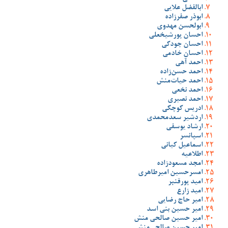
ابالفضل علایی
ابوذر صفرزاده
ابولحسن مهدوی
احسان پورشیخعلی
احسان جودکی
احسان خادمی
احمد آهی
احمد حسن‌زاده
احمد حیات‌منش
احمد نخعی
احمد نصیری
ادریس کوچکی
اردشیر سعدمحمدی
ارشاد یوسفی
اسپانسر
اسماعیل کیانی
اطلاعیه
امجد مسعودزاده
امسرحسین امیرطاهری
امید پورقنبر
امید زارع
امیر حاج رضایی
امیر حسین بنی اسد
امیر حسین صالحی منش