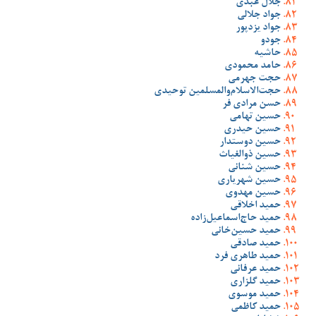
جلال عبدی
جواد جلالی
جواد یزدپور
جودو
حاشیه
حامد محمودی
حجت جهرمی
حجت‌الاسلام‌والمسلمین توحیدی
حسن مرادی فر
حسین تهامی
حسین حیدری
حسین دوستدار
حسین ذوالغیاث
حسین شنانی
حسین شهریاری
حسین مهدوی
حمید اخلاقی
حمید حاج‌اسماعیل‌زاده
حمید حسین‌خانی
حمید صادقی
حمید طاهری فرد
حمید عرفانی
حمید گلزاری
حمید موسوی
حمید کاظمی