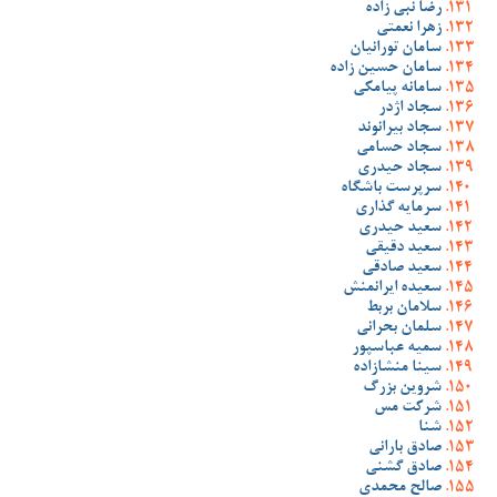
رضا نبی زاده
زهرا نعمتی
سامان تورانیان
سامان حسین زاده
سامانه پیامکی
سجاد اژدر
سجاد بیرانوند
سجاد حسامی
سجاد حیدری
سرپرست باشگاه
سرمایه گذاری
سعید حیدری
سعید دقیقی
سعید صادقی
سعیده ایرانمنش
سلامان بربط
سلمان بحرانی
سمیه عباسپور
سینا منشازاده
شروین بزرگ
شرکت مس
شنا
صادق بارانی
صادق گشنی
صالح محمدی