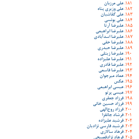
علی مرزبان
علی وزیری پناه
علی کفاشیان
علی یونسی
علیرضا آرتا
علیرضا ابراهیمی
علیرضا اسدآبادی
علیرضا حقی
علیرضا حیدری
علیرضا زینلی
علیرضا علیزاده
علیرضا قادری
علیرضا قاسمی
عماد میرجوان
عکس
عیسی ابراهیمی
عیسی پرتو
فرزاد جعفری
فرزاد حسین خانی
فرزاد روح‌الهی
فرشاد جانفزا
فرشید علیزاده
فرشید فارسی نژادیان
فرهاد سالاری
فرهاد نژادفصیحی