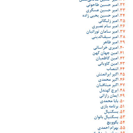
امیر حسین صالحی‌منش
امیر حسین طاحونی
امیر حسین عسگری
امیر حسین یحیی زاده
امیر زلیکانی
امیر سام نصیری
امیر سامان تورانیان
امیر سیف‌الدینی
امیر طاهر
امیری خراسانی
امین جهان کهن
امین کاظمیان
امین کاویانی
انتصاب
اکبر ایرانمنش
اکبر محمدی
اکبر میثاقیان
ایرج کهندل
ایمان رازانی
بابا محمدی
برنامه بازی
بسکتبال
بسکتبال بانوان
بگوویچ
بهرام احمدی