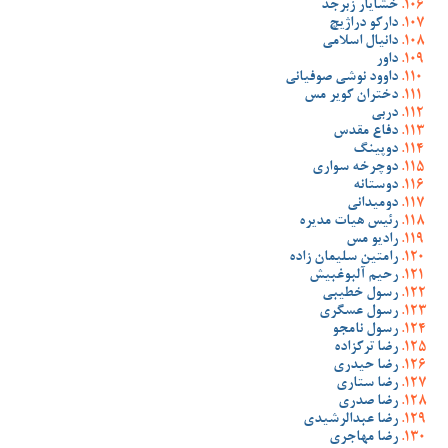
خشایار زبرجد
دارکو دراژیچ
دانیال اسلامی
داور
داوود نوشی صوفیانی
دختران کویر مس
دربی
دفاع مقدس
دوپینگ
دوچرخه سواری
دوستانه
دومیدانی
رئیس هیات مدیره
رادیو مس
رامتین سلیمان زاده
رحیم آلبوغبیش
رسول خطیبی
رسول عسگری
رسول نامجو
رضا ترکزاده
رضا حیدری
رضا ستاری
رضا صدری
رضا عبدالرشیدی
رضا مهاجری