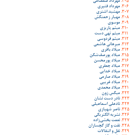
مهرداد صمصامی
مهرداد قنبری
مهشید اشتری
مهیار زحمتکش
موسوی
میثم پاریزی
میثم تهی دست
میثم فردوسی
میرهانی هاشمی
میلاد باقری
میلاد پورصف‌شکن
میلاد پورمحسن
میلاد جعفری
میلاد خدایی
میلاد صارمی
میلاد غریبی
میلاد محمدی
میکس زون
نادر دست نشان
نادعلی اسماعیلی
ناصر شهبازی
نشریه الکتریکی
نعمت بخشی‌زاده
نفت و گاز گچساران
نقل و انتقالات