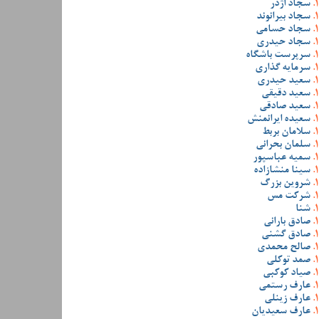
سجاد اژدر
سجاد بیرانوند
سجاد حسامی
سجاد حیدری
سرپرست باشگاه
سرمایه گذاری
سعید حیدری
سعید دقیقی
سعید صادقی
سعیده ایرانمنش
سلامان بربط
سلمان بحرانی
سمیه عباسپور
سینا منشازاده
شروین بزرگ
شرکت مس
شنا
صادق بارانی
صادق گشنی
صالح محمدی
صمد توکلی
صیاد کوکبی
عارف رستمی
عارف زینلی
عارف سعیدیان