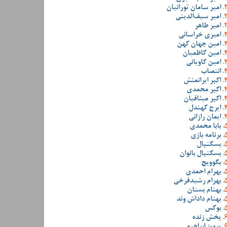
امیر سامان تورانیان
امیر سیف‌الدینی
امیر طاهر
امیری خراسانی
امین جهان کهن
امین کاظمیان
امین کاویانی
انتصاب
اکبر ایرانمنش
اکبر محمدی
اکبر میثاقیان
ایرج کهندل
ایمان رازانی
بابا محمدی
برنامه بازی
بسکتبال
بسکتبال بانوان
بگوویچ
بهرام احمدی
بهرام رشیدفرخی
بهنام بستان
بهنام داداش وند
بوکس
پخش زنده
پرویز ابراهیمی