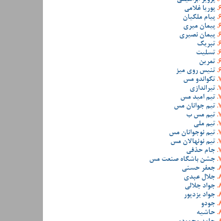
پوریا غلامی
پیام ملکیان
پیمان میری
پیمان نصیری
تبریک
تسلیت
تمرین
تنیس روی میز
تکواندو مس
تیراندازی
تیم امید مس
تیم جوانان مس
تیم مس ب
تیم ملی
تیم نوجوانان مس
تیم نونهالان مس
جام حذفی
جشن باشگاه صنعت مس
جعفر حسنی
جلال عبدی
جواد جلالی
جواد یزدپور
جودو
حاشیه