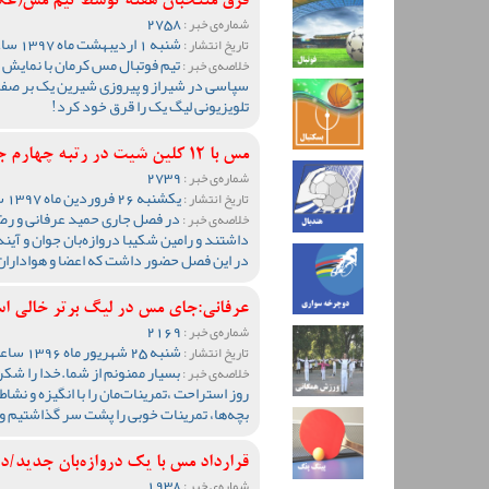
قرق منتخبان هفته توسط تیم مس(ع
2758
شماره‌ی خبر :
شنبه 1 اردیبهشت ماه 1397 ساعت 13:08
تاریخ انتشار :
تیم فوتبال مس کرمان با نمایش 
خلاصه‌ی خبر :
سپاسی در شیراز و پیروزی شیرین یک بر صفر بر
تلویزیونی لیگ یک را قرق خود کرد!
مس با 12 کلین شیت در رتبه چهارم جدول
2739
شماره‌ی خبر :
یکشنبه 26 فروردین ماه 1397 ساعت 11:22
تاریخ انتشار :
در فصل جاری حمید عرفانی و رض
خلاصه‌ی خبر :
داشتند و رامین شکیبا دروازه‌بان جوان و آین
در این فصل حضور داشت که اعضا و هواداران ت
عرفانی:جای مس در لیگ برتر خالی است
2169
شماره‌ی خبر :
شنبه 25 شهریور ماه 1396 ساعت 12:25
تاریخ انتشار :
خلاصه‌ی خبر :
روز استراحت ،تمرینات‌مان را با انگیزه و نشا
بچه‌ها، تمرینات خوبی را پشت سر گذاشتیم و کا
قرارداد مس با یک دروازه‌بان جدید/د
1938
شماره‌ی خبر :