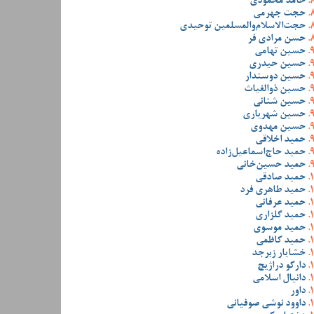
حامد محمودی
حجت جهرمی
حجت‌الاسلام‌والمسلمین توحیدی
حسن مرادی فر
حسین تهامی
حسین حیدری
حسین دوستدار
حسین ذوالغیاث
حسین شنانی
حسین شهریاری
حسین مهدوی
حمید اخلاقی
حمید حاج‌اسماعیل‌زاده
حمید حسین‌خانی
حمید صادقی
حمید طاهری فرد
حمید عرفانی
حمید گلزاری
حمید موسوی
حمید کاظمی
خشایار زبرجد
دارکو دراژیچ
دانیال اسلامی
داور
داوود نوشی صوفیانی