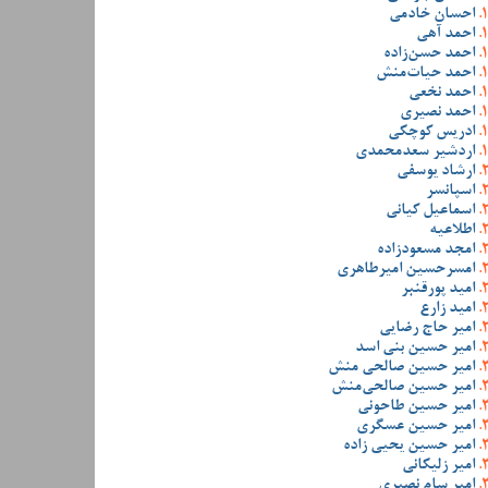
احسان خادمی
احمد آهی
احمد حسن‌زاده
احمد حیات‌منش
احمد نخعی
احمد نصیری
ادریس کوچکی
اردشیر سعدمحمدی
ارشاد یوسفی
اسپانسر
اسماعیل کیانی
اطلاعیه
امجد مسعودزاده
امسرحسین امیرطاهری
امید پورقنبر
امید زارع
امیر حاج رضایی
امیر حسین بنی اسد
امیر حسین صالحی منش
امیر حسین صالحی‌منش
امیر حسین طاحونی
امیر حسین عسگری
امیر حسین یحیی زاده
امیر زلیکانی
امیر سام نصیری