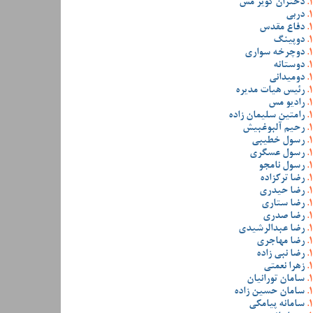
دختران کویر مس
دربی
دفاع مقدس
دوپینگ
دوچرخه سواری
دوستانه
دومیدانی
رئیس هیات مدیره
رادیو مس
رامتین سلیمان زاده
رحیم آلبوغبیش
رسول خطیبی
رسول عسگری
رسول نامجو
رضا ترکزاده
رضا حیدری
رضا ستاری
رضا صدری
رضا عبدالرشیدی
رضا مهاجری
رضا نبی زاده
زهرا نعمتی
سامان تورانیان
سامان حسین زاده
سامانه پیامکی