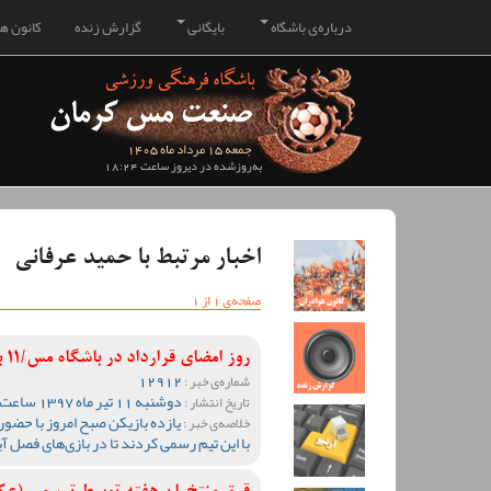
درباره‌ی باشگاه
بایگانی
گزارش زنده
کانون هو
جمعه 15 مرداد ماه 1405
به‌روزشده در دیروز ساعت 18:24
اخبار مرتبط با حمید عرفانی
صفحه‌ی 1 از 1
روز امضای قرارداد در باشگاه مس/11 بازیکن با مس امضا کردند(عکس)
12912
شماره‌ی خبر :
دوشنبه 11 تیر ماه 1397 ساعت 13:08
تاریخ انتشار :
یازده بازیکن صبح امروز با حضو
خلاصه‌ی خبر :
با این تیم رسمی کردند تا در بازی‌های فصل آین