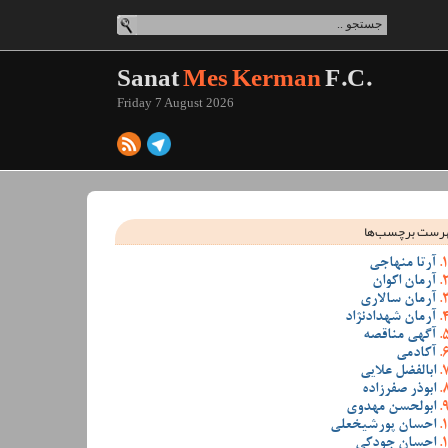
Sanat
Mes Kerman
F.C.
Friday 7 August 2026
رست برچسب‌ها
آرتا منهاجی
آرمان اکوان
آرمان سالاری
آرمان شهدادنژاد
آگهی مناقصه
آکادمی
ابالفضل علایی
ابوذر صفرزاده
ابولحسن مهدوی
احسان پورشیخعلی
احسان جودکی