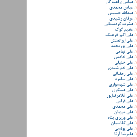
عباس زراعت کار
عباس محمدی
عبدالله حسینی
عرفان رشیدی
عشرت کردستانی
عظیم گوک
علی اکبر فرهنگ
علی ایرانمنش
علی پورمحمد
علی تهامی
علی خادمی
علی خلیلی
علی خورشیدی
علی رمضانی
علی سامره
علی شهسواری
علی عسگری
علی غلامرضاپور
علی قرایی
علی محمدی
علی مرزبان
علی وزیری پناه
علی کفاشیان
علی یونسی
علیرضا آرتا