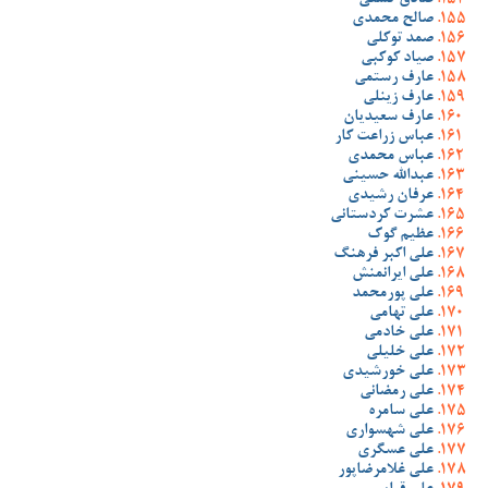
صادق گشنی
صالح محمدی
صمد توکلی
صیاد کوکبی
عارف رستمی
عارف زینلی
عارف سعیدیان
عباس زراعت کار
عباس محمدی
عبدالله حسینی
عرفان رشیدی
عشرت کردستانی
عظیم گوک
علی اکبر فرهنگ
علی ایرانمنش
علی پورمحمد
علی تهامی
علی خادمی
علی خلیلی
علی خورشیدی
علی رمضانی
علی سامره
علی شهسواری
علی عسگری
علی غلامرضاپور