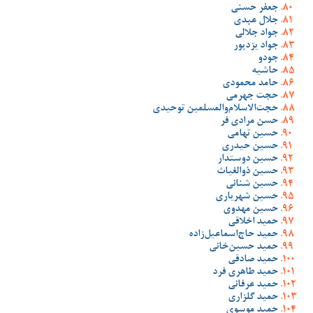
جعفر حسنی
جلال عبدی
جواد جلالی
جواد یزدپور
جودو
حاشیه
حامد محمودی
حجت جهرمی
حجت‌الاسلام‌والمسلمین توحیدی
حسن مرادی فر
حسین تهامی
حسین حیدری
حسین دوستدار
حسین ذوالغیاث
حسین شنانی
حسین شهریاری
حسین مهدوی
حمید اخلاقی
حمید حاج‌اسماعیل‌زاده
حمید حسین‌خانی
حمید صادقی
حمید طاهری فرد
حمید عرفانی
حمید گلزاری
حمید موسوی