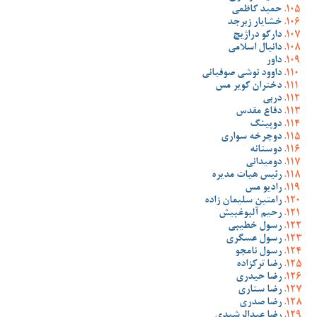
حمید کاظمی
خشایار زبرجد
دارکو دراژیچ
دانیال اسلامی
داور
داوود نوشی صوفیانی
دختران کویر مس
دربی
دفاع مقدس
دوپینگ
دوچرخه سواری
دوستانه
دومیدانی
رئیس هیات مدیره
رادیو مس
رامتین سلیمان زاده
رحیم آلبوغبیش
رسول خطیبی
رسول عسگری
رسول نامجو
رضا ترکزاده
رضا حیدری
رضا ستاری
رضا صدری
رضا عبدالرشیدی