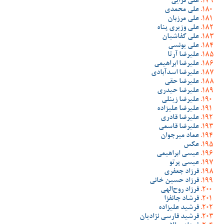
علی قرایی
علی محمدی
علی مرزبان
علی وزیری پناه
علی کفاشیان
علی یونسی
علیرضا آرتا
علیرضا ابراهیمی
علیرضا اسدآبادی
علیرضا حقی
علیرضا حیدری
علیرضا زینلی
علیرضا علیزاده
علیرضا قادری
علیرضا قاسمی
عماد میرجوان
عکس
عیسی ابراهیمی
عیسی پرتو
فرزاد جعفری
فرزاد حسین خانی
فرزاد روح‌الهی
فرشاد جانفزا
فرشید علیزاده
فرشید فارسی نژادیان