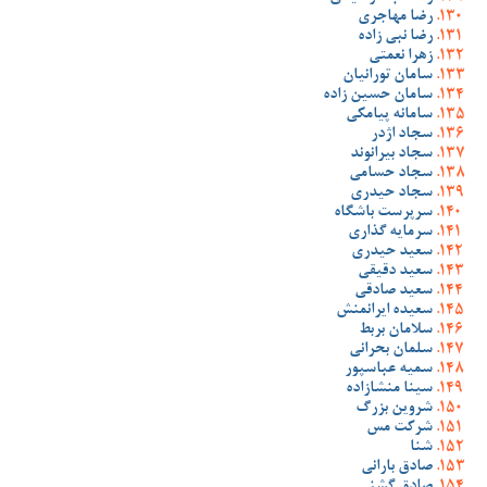
رضا مهاجری
رضا نبی زاده
زهرا نعمتی
سامان تورانیان
سامان حسین زاده
سامانه پیامکی
سجاد اژدر
سجاد بیرانوند
سجاد حسامی
سجاد حیدری
سرپرست باشگاه
سرمایه گذاری
سعید حیدری
سعید دقیقی
سعید صادقی
سعیده ایرانمنش
سلامان بربط
سلمان بحرانی
سمیه عباسپور
سینا منشازاده
شروین بزرگ
شرکت مس
شنا
صادق بارانی