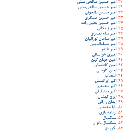
امیر حسین صالحی منش
امیر حسین صالحی‌منش
امیر حسین طاحونی
امیر حسین عسگری
امیر حسین یحیی زاده
امیر زلیکانی
امیر سام نصیری
امیر سامان تورانیان
امیر سیف‌الدینی
امیر طاهر
امیری خراسانی
امین جهان کهن
امین کاظمیان
امین کاویانی
انتصاب
اکبر ایرانمنش
اکبر محمدی
اکبر میثاقیان
ایرج کهندل
ایمان رازانی
بابا محمدی
برنامه بازی
بسکتبال
بسکتبال بانوان
بگوویچ