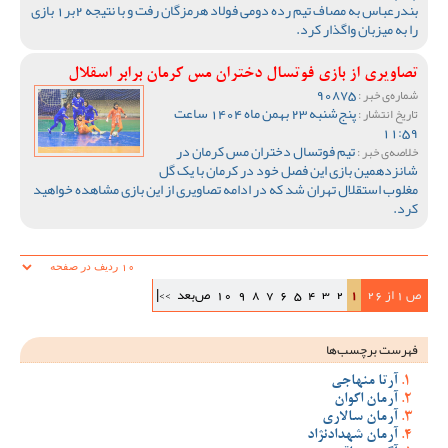
بندرعباس به مصاف تیم رده دومی فولاد هرمزگان رفت و با نتیجه 2بر1 بازی
را به میزبان واگذار کرد.
تصاویری از بازی فوتسال دختران مس کرمان برابر اسقلال
90875
شماره‌ی خبر :
پنج‌شنبه 23 بهمن ماه 1404 ساعت
تاریخ انتشار :
11:59
تیم فوتسال دختران مس کرمان در
خلاصه‌ی خبر :
شانزدهمین بازی این فصل خود در کرمان با یک گل
مغلوب استقلال تهران شد که در ادامه تصاویری از این بازی مشاهده خواهید
کرد.
ص 1 از 26
1
2
3
4
5
6
7
8
9
10
ص‌بعد
>>|
فهرست برچسب‌ها
آرتا منهاجی
آرمان اکوان
آرمان سالاری
آرمان شهدادنژاد