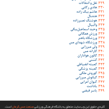
نقل و انتقالات
هادی رکابی
هاشم بیگ زاده
هندبال
هوشنگ نصیرزاده
والیبال
وحید اسماعیل‌بیگی
ورزش همگانی
ورزشگاه باهنر
ورزشگاه شهدای مس
ولی میرزایی
کاراته مس
کانون هواداران
کشتی
کمیته انضباطی
کمیته پزشکی
کوروش ملکی
کیانوش میرزایی
کیوان امرایی
یاداشت
یاسر فیضی
کلیه‌ی حقوق این وب‌سایت متعلق به باشگاه فرهنگی ورزشی
صنعت مس کرمان
است.