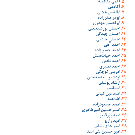
آگهی مناقصه
آکادمی
ابالفضل علایی
ابوذر صفرزاده
ابولحسن مهدوی
احسان پورشیخعلی
احسان جودکی
احسان خادمی
احمد آهی
احمد حسن‌زاده
احمد حیات‌منش
احمد نخعی
احمد نصیری
ادریس کوچکی
اردشیر سعدمحمدی
ارشاد یوسفی
اسپانسر
اسماعیل کیانی
اطلاعیه
امجد مسعودزاده
امسرحسین امیرطاهری
امید پورقنبر
امید زارع
امیر حاج رضایی
امیر حسین بنی اسد