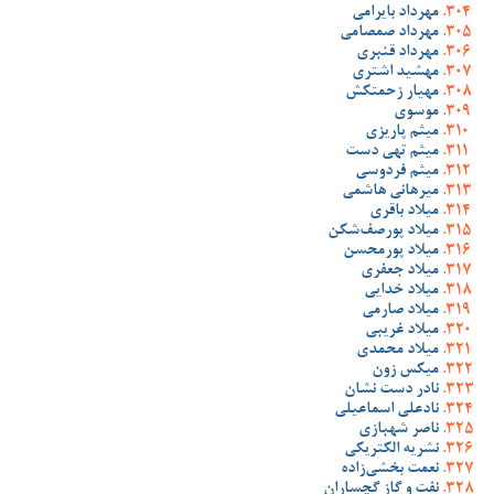
مهرداد بایرامی
مهرداد صمصامی
مهرداد قنبری
مهشید اشتری
مهیار زحمتکش
موسوی
میثم پاریزی
میثم تهی دست
میثم فردوسی
میرهانی هاشمی
میلاد باقری
میلاد پورصف‌شکن
میلاد پورمحسن
میلاد جعفری
میلاد خدایی
میلاد صارمی
میلاد غریبی
میلاد محمدی
میکس زون
نادر دست نشان
نادعلی اسماعیلی
ناصر شهبازی
نشریه الکتریکی
نعمت بخشی‌زاده
نفت و گاز گچساران