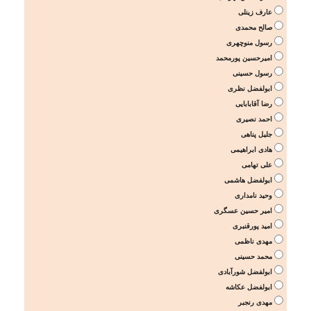
عارف زینلی
صالح محمدی
رسول منوچهری
امیرحسین پورمحمد
رسول حسینی
ابولفضل نظری
رضا آقابابایی
احمد نصیری
جلیل پناهی
هادی ابراهیمی
علی تهامی
ابولفضل هاشمی
وحید نامداری
امیر حسین عسگری
امید پورقنبری
مهدی ناظمی
محمد حسینی
ابولفضل شورآبادی
ابولفضل عکاشه
مهدی رنجبر