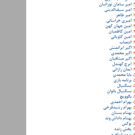
امیر سامان تورانیان
امیر سیف‌الدینی
امیر طاهر
امیری خراسانی
امین جهان کهن
امین کاظمیان
امین کاویانی
انتصاب
اکبر ایرانمنش
اکبر محمدی
اکبر میثاقیان
ایرج کهندل
ایمان رازانی
بابا محمدی
برنامه بازی
بسکتبال
بسکتبال بانوان
بگوویچ
بهرام احمدی
بهرام رشیدفرخی
بهنام بستان
بهنام داداش وند
بوکس
پخش زنده
پرویز ابراهیمی