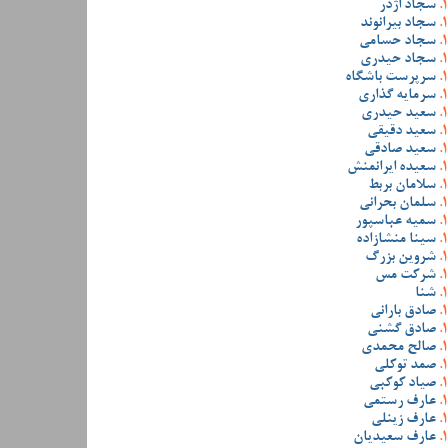
سجاد اژدر
سجاد بیرانوند
سجاد حسامی
سجاد حیدری
سرپرست باشگاه
سرمایه گذاری
سعید حیدری
سعید دقیقی
سعید صادقی
سعیده ایرانمنش
سلامان بربط
سلمان بحرانی
سمیه عباسپور
سینا منشازاده
شروین بزرگ
شرکت مس
شنا
صادق بارانی
صادق گشنی
صالح محمدی
صمد توکلی
صیاد کوکبی
عارف رستمی
عارف زینلی
عارف سعیدیان