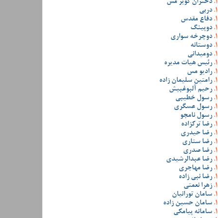
دختران کویر مس
دربی
دفاع مقدس
دوپینگ
دوچرخه سواری
دوستانه
دومیدانی
رئیس هیات مدیره
رادیو مس
رامتین سلیمان زاده
رحیم آلبوغبیش
رسول خطیبی
رسول عسگری
رسول نامجو
رضا ترکزاده
رضا حیدری
رضا ستاری
رضا صدری
رضا عبدالرشیدی
رضا مهاجری
رضا نبی زاده
زهرا نعمتی
سامان تورانیان
سامان حسین زاده
سامانه پیامکی