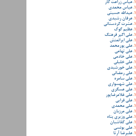
عباس زراعت کار
عباس محمدی
عبدالله حسینی
عرفان رشیدی
عشرت کردستانی
عظیم گوک
علی اکبر فرهنگ
علی ایرانمنش
علی پورمحمد
علی تهامی
علی خادمی
علی خلیلی
علی خورشیدی
علی رمضانی
علی سامره
علی شهسواری
علی عسگری
علی غلامرضاپور
علی قرایی
علی محمدی
علی مرزبان
علی وزیری پناه
علی کفاشیان
علی یونسی
علیرضا آرتا