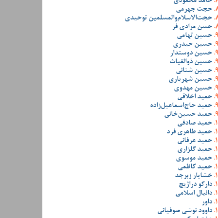
حامد محمودی
حجت جهرمی
حجت‌الاسلام‌والمسلمین توحیدی
حسن مرادی فر
حسین تهامی
حسین حیدری
حسین دوستدار
حسین ذوالغیاث
حسین شنانی
حسین شهریاری
حسین مهدوی
حمید اخلاقی
حمید حاج‌اسماعیل‌زاده
حمید حسین‌خانی
حمید صادقی
حمید طاهری فرد
حمید عرفانی
حمید گلزاری
حمید موسوی
حمید کاظمی
خشایار زبرجد
دارکو دراژیچ
دانیال اسلامی
داور
داوود نوشی صوفیانی