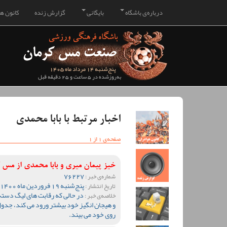
درباره‌ی باشگاه
بایگانی
گزارش زنده
کانون هو
پنج‌شنبه 14 مرداد ماه 1405
به‌روزشده در 5 ساعت و 25 دقیقه قبل
اخبار مرتبط با بابا محمدی
صفحه‌ی 1 از 1
خیز پیمان میری و بابا محمدی از مس
76227
شماره‌ی خبر :
پنج‌شنبه 19 فروردین ماه 1400 ساعت 13:44
تاریخ انتشار :
در حالی که رقابت های لیگ دست
خلاصه‌ی خبر :
و هیجان انگیز خود بیشتر ورود می کند، جدول
روی خود می بیند.