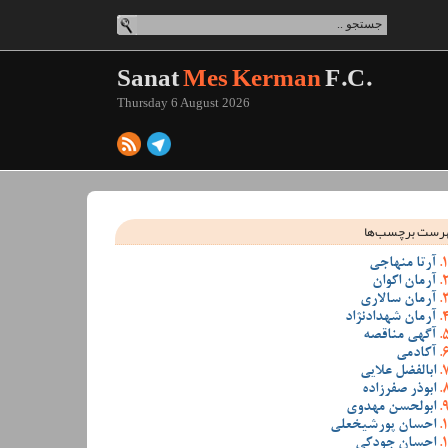
Sanat
Mes Kerman
F.C.
Thursday 6 August 2026
رست برچسب‌ها
آرتا منهاجی
آرمان اکوان
آرمان سالاری
آرمان شهدادنژاد
آگهی مناقصه
آکادمی
ابالفضل علایی
ابوذر صفرزاده
ابولحسن مهدوی
احسان پورشیخعلی
احسان جودکی