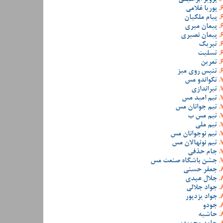
پوریا غلامی
پیام ملکیان
پیمان میری
پیمان نصیری
تبریک
تسلیت
تمرین
تنیس روی میز
تکواندو مس
تیراندازی
تیم امید مس
تیم جوانان مس
تیم مس ب
تیم ملی
تیم نوجوانان مس
تیم نونهالان مس
جام حذفی
جشن باشگاه صنعت مس
جعفر حسنی
جلال عبدی
جواد جلالی
جواد یزدپور
جودو
حاشیه