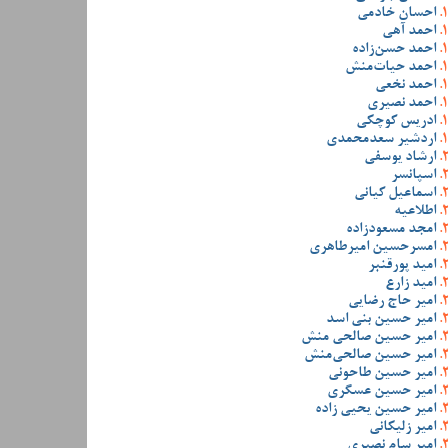
احسان خادمی
احمد آهی
احمد حسن‌زاده
احمد حیات‌منش
احمد نخعی
احمد نصیری
ادریس کوچکی
اردشیر سعدمحمدی
ارشاد یوسفی
اسپانسر
اسماعیل کیانی
اطلاعیه
امجد مسعودزاده
امسرحسین امیرطاهری
امید پورقنبر
امید زارع
امیر حاج رضایی
امیر حسین بنی اسد
امیر حسین صالحی منش
امیر حسین صالحی‌منش
امیر حسین طاحونی
امیر حسین عسگری
امیر حسین یحیی زاده
امیر زلیکانی
امیر سام نصیری