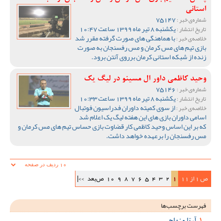
استانی
75147
شماره‌ی خبر :
یکشنبه 8 تیر ماه 1399 ساعت 10:47
تاریخ انتشار :
با هماهنگی های صورت گرفته مقرر شد
خلاصه‌ی خبر :
بازی تیم های مس کرمان و مس رفسنجان به صورت
زنده از شبکه استانی کرمان برروی آنتن برود.
وحید کاظمی داور ال مسینو در لیگ یک
75146
شماره‌ی خبر :
یکشنبه 8 تیر ماه 1399 ساعت 10:33
تاریخ انتشار :
از سوی کمیته داوران فدراسیون فوتبال
خلاصه‌ی خبر :
اسامی داوران بازی های این هفته لیگ یک اعلام شد
که بر این اساس وحید کاظمی کار قضاوت بازی حساس تیم های مس کرمان و
مس رفسنجان را برعهده خواهد داشت.
ص 1 از 11
1
2
3
4
5
6
7
8
9
10
ص‌بعد
>>|
فهرست برچسب‌ها