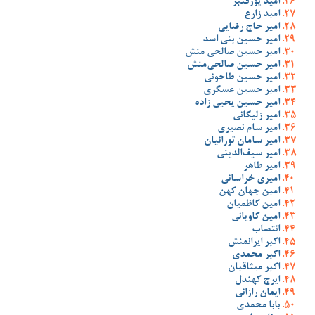
امید پورقنبر
امید زارع
امیر حاج رضایی
امیر حسین بنی اسد
امیر حسین صالحی منش
امیر حسین صالحی‌منش
امیر حسین طاحونی
امیر حسین عسگری
امیر حسین یحیی زاده
امیر زلیکانی
امیر سام نصیری
امیر سامان تورانیان
امیر سیف‌الدینی
امیر طاهر
امیری خراسانی
امین جهان کهن
امین کاظمیان
امین کاویانی
انتصاب
اکبر ایرانمنش
اکبر محمدی
اکبر میثاقیان
ایرج کهندل
ایمان رازانی
بابا محمدی