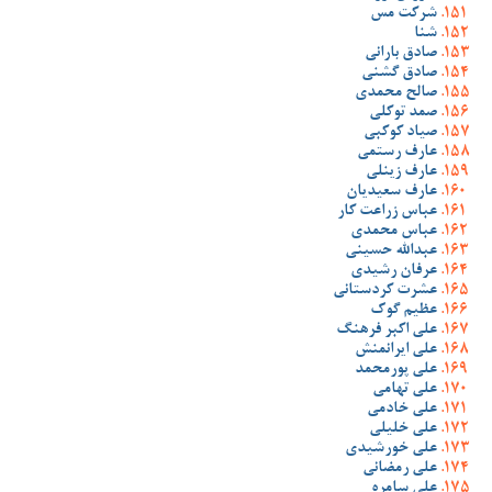
شرکت مس
شنا
صادق بارانی
صادق گشنی
صالح محمدی
صمد توکلی
صیاد کوکبی
عارف رستمی
عارف زینلی
عارف سعیدیان
عباس زراعت کار
عباس محمدی
عبدالله حسینی
عرفان رشیدی
عشرت کردستانی
عظیم گوک
علی اکبر فرهنگ
علی ایرانمنش
علی پورمحمد
علی تهامی
علی خادمی
علی خلیلی
علی خورشیدی
علی رمضانی
علی سامره