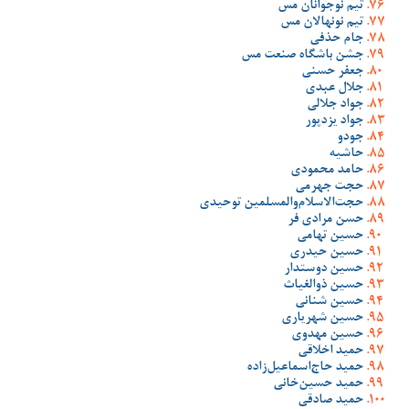
تیم نوجوانان مس
تیم نونهالان مس
جام حذفی
جشن باشگاه صنعت مس
جعفر حسنی
جلال عبدی
جواد جلالی
جواد یزدپور
جودو
حاشیه
حامد محمودی
حجت جهرمی
حجت‌الاسلام‌والمسلمین توحیدی
حسن مرادی فر
حسین تهامی
حسین حیدری
حسین دوستدار
حسین ذوالغیاث
حسین شنانی
حسین شهریاری
حسین مهدوی
حمید اخلاقی
حمید حاج‌اسماعیل‌زاده
حمید حسین‌خانی
حمید صادقی