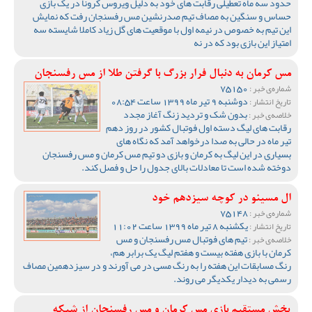
حدود سه ماه تعطیلی رقابت های خود به دلیل ویروس کرونا در یک بازی
حساس و سنگین به مصاف تیم صدرنشین مس رفسنجان رفت که نمایش
این تیم به خصوص در نیمه اول با موقعیت های گل زیاد کاملا شایسته سه
امتیاز این بازی بود که در نه
مس کرمان به دنبال فرار بزرگ با گرفتن طلا از مس رفسنجان
75150
شماره‌ی خبر :
دوشنبه 9 تیر ماه 1399 ساعت 08:54
تاریخ انتشار :
بدون شک و تردید زنگ آغاز مجدد
خلاصه‌ی خبر :
رقابت های لیگ دسته اول فوتبال کشور در روز دهم
تیر ماه در حالی به صدا درخواهد آمد که نگاه های
بسیاری در این لیگ به کرمان و بازی دو تیم مس کرمان و مس رفسنجان
دوخته شده است تا معادلات بالای جدول را حل و فصل کند.
ال مسینو در کوچه سیزدهم خود
75148
شماره‌ی خبر :
یکشنبه 8 تیر ماه 1399 ساعت 11:02
تاریخ انتشار :
تیم های فوتبال مس رفسنجان و مس
خلاصه‌ی خبر :
کرمان با بازی هفته بیست و هفتم لیگ یک برابر هم،
رنگ مسابقات این هفته را به رنگ مسی در می آورند و در سیزدهمین مصاف
رسمی به دیدار یکدیگر می روند.
پخش مستقیم بازی مس کرمان و مس رفسنجان از شبکه