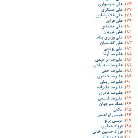
علی شهسواری
علی عسگری
علی غلامرضاپور
علی قرایی
علی محمدی
علی مرزبان
علی وزیری پناه
علی کفاشیان
علی یونسی
علیرضا آرتا
علیرضا ابراهیمی
علیرضا اسدآبادی
علیرضا حقی
علیرضا حیدری
علیرضا زینلی
علیرضا علیزاده
علیرضا قادری
علیرضا قاسمی
عماد میرجوان
عکس
عیسی ابراهیمی
عیسی پرتو
فرزاد جعفری
فرزاد حسین خانی
فرزاد روح‌الهی