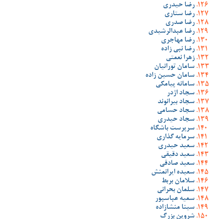
رضا حیدری
رضا ستاری
رضا صدری
رضا عبدالرشیدی
رضا مهاجری
رضا نبی زاده
زهرا نعمتی
سامان تورانیان
سامان حسین زاده
سامانه پیامکی
سجاد اژدر
سجاد بیرانوند
سجاد حسامی
سجاد حیدری
سرپرست باشگاه
سرمایه گذاری
سعید حیدری
سعید دقیقی
سعید صادقی
سعیده ایرانمنش
سلامان بربط
سلمان بحرانی
سمیه عباسپور
سینا منشازاده
شروین بزرگ