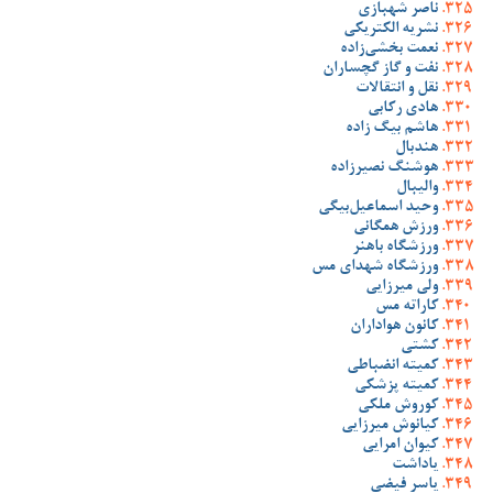
ناصر شهبازی
نشریه الکتریکی
نعمت بخشی‌زاده
نفت و گاز گچساران
نقل و انتقالات
هادی رکابی
هاشم بیگ زاده
هندبال
هوشنگ نصیرزاده
والیبال
وحید اسماعیل‌بیگی
ورزش همگانی
ورزشگاه باهنر
ورزشگاه شهدای مس
ولی میرزایی
کاراته مس
کانون هواداران
کشتی
کمیته انضباطی
کمیته پزشکی
کوروش ملکی
کیانوش میرزایی
کیوان امرایی
یاداشت
یاسر فیضی