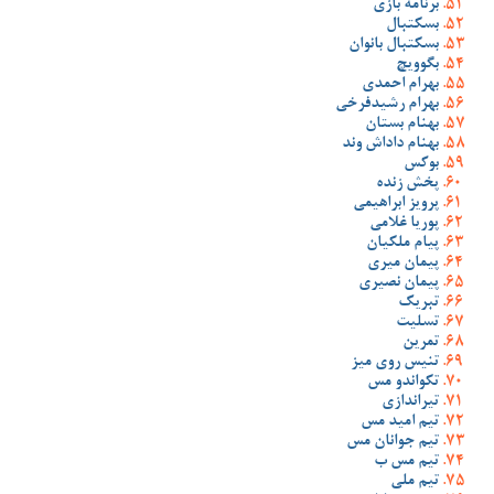
برنامه بازی
بسکتبال
بسکتبال بانوان
بگوویچ
بهرام احمدی
بهرام رشیدفرخی
بهنام بستان
بهنام داداش وند
بوکس
پخش زنده
پرویز ابراهیمی
پوریا غلامی
پیام ملکیان
پیمان میری
پیمان نصیری
تبریک
تسلیت
تمرین
تنیس روی میز
تکواندو مس
تیراندازی
تیم امید مس
تیم جوانان مس
تیم مس ب
تیم ملی