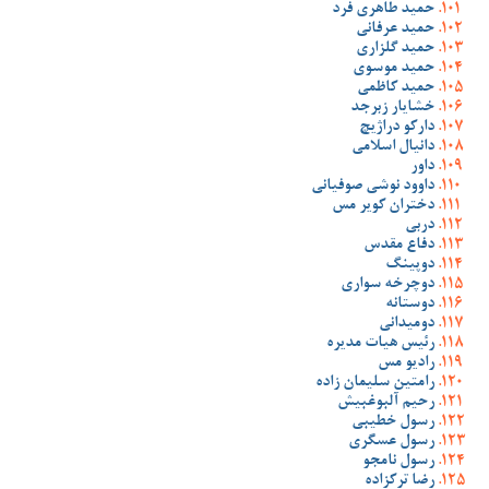
حمید طاهری فرد
حمید عرفانی
حمید گلزاری
حمید موسوی
حمید کاظمی
خشایار زبرجد
دارکو دراژیچ
دانیال اسلامی
داور
داوود نوشی صوفیانی
دختران کویر مس
دربی
دفاع مقدس
دوپینگ
دوچرخه سواری
دوستانه
دومیدانی
رئیس هیات مدیره
رادیو مس
رامتین سلیمان زاده
رحیم آلبوغبیش
رسول خطیبی
رسول عسگری
رسول نامجو
رضا ترکزاده