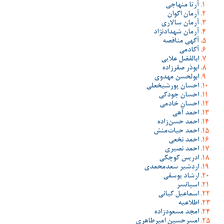
آرتا منهاجی
آرمان اکوان
آرمان سالاری
آرمان شهدادنژاد
آگهی مناقصه
آکادمی
ابالفضل علایی
ابوذر صفرزاده
ابولحسن مهدوی
احسان پورشیخعلی
احسان جودکی
احسان خادمی
احمد آهی
احمد حسن‌زاده
احمد حیات‌منش
احمد نخعی
احمد نصیری
ادریس کوچکی
اردشیر سعدمحمدی
ارشاد یوسفی
اسپانسر
اسماعیل کیانی
اطلاعیه
امجد مسعودزاده
امسرحسین امیرطاهری