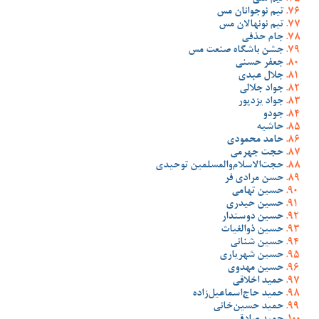
تیم نوجوانان مس
تیم نونهالان مس
جام حذفی
جشن باشگاه صنعت مس
جعفر حسنی
جلال عبدی
جواد جلالی
جواد یزدپور
جودو
حاشیه
حامد محمودی
حجت جهرمی
حجت‌الاسلام‌والمسلمین توحیدی
حسن مرادی فر
حسین تهامی
حسین حیدری
حسین دوستدار
حسین ذوالغیاث
حسین شنانی
حسین شهریاری
حسین مهدوی
حمید اخلاقی
حمید حاج‌اسماعیل‌زاده
حمید حسین‌خانی