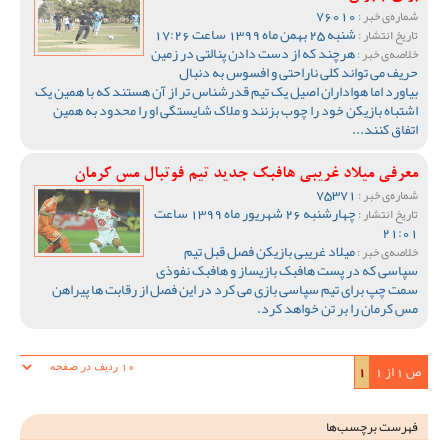
76010
شماره‌ی خبر :
شنبه 25 بهمن ماه 1399 ساعت 17:26
تاریخ انتشار :
هرچند که از دست دادن پنالتی در زمین
خلاصه‌ی خبر :
حریف می تواند کلی ناراحتی و افسوس به دنبال
بیاورد اما هواداران اصیل یک تیم قدرشناس تر از آن هستند که با همین یک
اشتباه بازیکن خود را چوب بزنند و ملاک شایستگی او را محدود به همین
اتفاق کنند...
معرفی میلاد غریبی هافبک جدید تیم فوتبال مس کرمان
75371
شماره‌ی خبر :
چهارشنبه 26 شهریور ماه 1399 ساعت
تاریخ انتشار :
21:01
میلاد غریبی بازیکن فصل قبل تیم
خلاصه‌ی خبر :
سپاسی که در پست هافبک بازیساز و هافبک نفوذی
سمت چپ برای تیم سپاسی بازی می کرد در این فصل از رقابت ها پیراهن
مس کرمان را بر تن خواهد کرد.
ص 1 از 1
1
فهرست برچسب‌ها