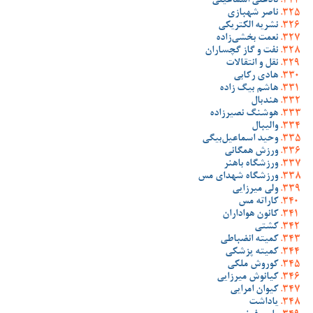
نادعلی اسماعیلی
ناصر شهبازی
نشریه الکتریکی
نعمت بخشی‌زاده
نفت و گاز گچساران
نقل و انتقالات
هادی رکابی
هاشم بیگ زاده
هندبال
هوشنگ نصیرزاده
والیبال
وحید اسماعیل‌بیگی
ورزش همگانی
ورزشگاه باهنر
ورزشگاه شهدای مس
ولی میرزایی
کاراته مس
کانون هواداران
کشتی
کمیته انضباطی
کمیته پزشکی
کوروش ملکی
کیانوش میرزایی
کیوان امرایی
یاداشت