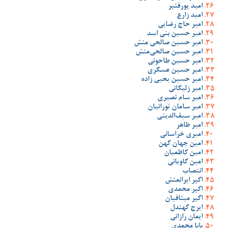
امید پورقنبر
امید زارع
امیر حاج رضایی
امیر حسین بنی اسد
امیر حسین صالحی منش
امیر حسین صالحی‌منش
امیر حسین طاحونی
امیر حسین عسگری
امیر حسین یحیی زاده
امیر زلیکانی
امیر سام نصیری
امیر سامان تورانیان
امیر سیف‌الدینی
امیر طاهر
امیری خراسانی
امین جهان کهن
امین کاظمیان
امین کاویانی
انتصاب
اکبر ایرانمنش
اکبر محمدی
اکبر میثاقیان
ایرج کهندل
ایمان رازانی
بابا محمدی