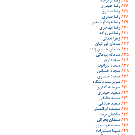
رضا ترکزاده
رضا حیدری
رضا ستاری
رضا صدری
رضا عبدالرشیدی
رضا مهاجری
رضا نبی زاده
زهرا نعمتی
سامان تورانیان
سامان حسین زاده
سامانه پیامکی
سجاد اژدر
سجاد بیرانوند
سجاد حسامی
سجاد حیدری
سرپرست باشگاه
سرمایه گذاری
سعید حیدری
سعید دقیقی
سعید صادقی
سعیده ایرانمنش
سلامان بربط
سلمان بحرانی
سمیه عباسپور
سینا منشازاده