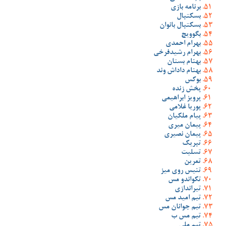
برنامه بازی
بسکتبال
بسکتبال بانوان
بگوویچ
بهرام احمدی
بهرام رشیدفرخی
بهنام بستان
بهنام داداش وند
بوکس
پخش زنده
پرویز ابراهیمی
پوریا غلامی
پیام ملکیان
پیمان میری
پیمان نصیری
تبریک
تسلیت
تمرین
تنیس روی میز
تکواندو مس
تیراندازی
تیم امید مس
تیم جوانان مس
تیم مس ب
تیم ملی