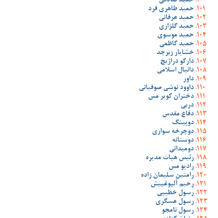
حمید صادقی
حمید طاهری فرد
حمید عرفانی
حمید گلزاری
حمید موسوی
حمید کاظمی
خشایار زبرجد
دارکو دراژیچ
دانیال اسلامی
داور
داوود نوشی صوفیانی
دختران کویر مس
دربی
دفاع مقدس
دوپینگ
دوچرخه سواری
دوستانه
دومیدانی
رئیس هیات مدیره
رادیو مس
رامتین سلیمان زاده
رحیم آلبوغبیش
رسول خطیبی
رسول عسگری
رسول نامجو