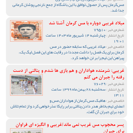
مس‌کرمان پس از حصول توافق با این باشگاه از جمع نارنجی پوشان کرمانی
جدا شد.
میلاد غریبی دوباره با مس کرمان آشنا شد
79510
شماره‌ی خبر :
چهارشنبه 14 شهریور ماه 1403 ساعت
تاریخ انتشار :
19:01
میلاد غریبی که سابقه حضور در مس
خلاصه‌ی خبر :
کرمان برای یک فصل را داشت مجددا در رقابت های این فصل لیگ یک،
پیراهن این تیم را بر تن خواهد کرد.
غریبی: شرمنده هواداران و هم بازی ها شدم و پنالتی از دست
رفته را جبران می کنم
76029
شماره‌ی خبر :
سه‌شنبه 28 بهمن ماه 1399 ساعت
تاریخ انتشار :
13:11
هافبک مس کرمان از هواداران مس و
خلاصه‌ی خبر :
اعضای تیم بخاطر هدر دادن پنالتی برابر رایکا عذرخواهی کرد و از تمام تلاش
خود برای جبران آن گفت.
پسر محجوب مس غریب نمی ماند/غریبی و انگیزه ای فراوان
برای جبران