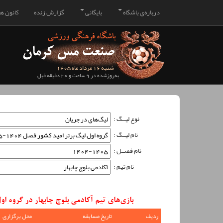
درباره‌ی باشگاه
بایگانی
گزارش زنده
کانون هو
شنبه 16 مرداد ماه 1405
به‌روزشده در 9 ساعت و 20 دقیقه قبل
نوع لیــگ :
نام لیــگ :
نام فصــل :
نام تیم :
بازی‌های تیم آکادمی بلوچ چابهار در گروه اول لیگ برتر امی
ردیف
تاریخ مسابقه
محل برگزاری