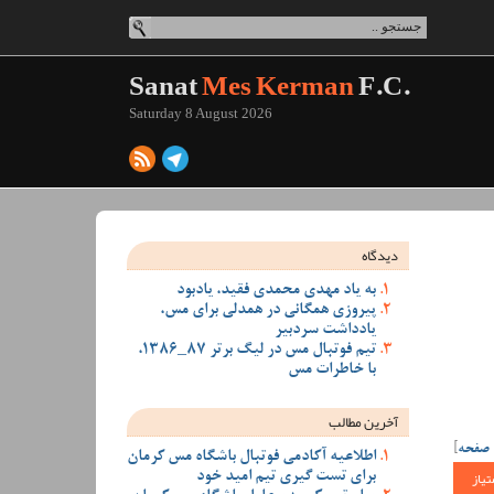
Sanat
Mes Kerman
F.C.
Saturday 8 August 2026
دیدگاه
به یاد مهدی محمدی فقید، یادبود
پیروزی همگانی در همدلی برای مس،
یادداشت سردبیر
تیم فوتبال مس در لیگ برتر 87_1386،
با خاطرات مس
آخرین مطالب
 صفحه
]
اطلاعیه آکادمی فوتبال باشگاه مس کرمان
تیاز
برای تست گیری تیم امید خود