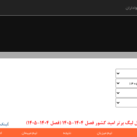
اداران
د کشور فصل 1404-1405 (فصل 1404-1405)
[
لینک
تیم میزبان
نتیجه
تیم میهمان
ام