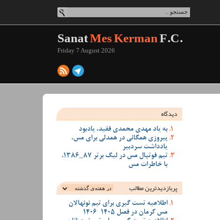
Sanat
Mes Kerman
F.C.
Friday 7 August 2026
دیدگاه
به یاد مهدی محمدی فقید، یادبود
پیروزی همگانی در همدلی برای مس،
یادداشت سردبیر
تیم فوتبال مس در لیگ برتر 87_1386،
با خاطرات مس
پربازدیدترین‌ مطالب
اطلاعیه تست گیری برای تیم نونهالان
مس کرمان در فصل 1405-1406