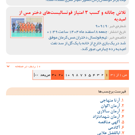
تلاش جانانه و کسب 3 امتیاز فوتسالیست‌های دختر مس از
امیدیه
90919
شماره‌ی خبر :
جمعه 8 اسفند ماه 1404 ساعت 01:49
تاریخ انتشار :
تیم فوتسال دختران مس کرمان موفق
خلاصه‌ی خبر :
شد در یک بازی خارج از خانه با یک گل از سد نفت
امیدیه رده چهارمی عبور کند.
ص 1 از 31
1
2
3
4
5
6
7
8
9
10
20
30
ص‌بعد
>>|
فهرست برچسب‌ها
آرتا منهاجی
آرمان اکوان
آرمان سالاری
آرمان شهدادنژاد
آگهی مناقصه
آکادمی
ابالفضل علایی