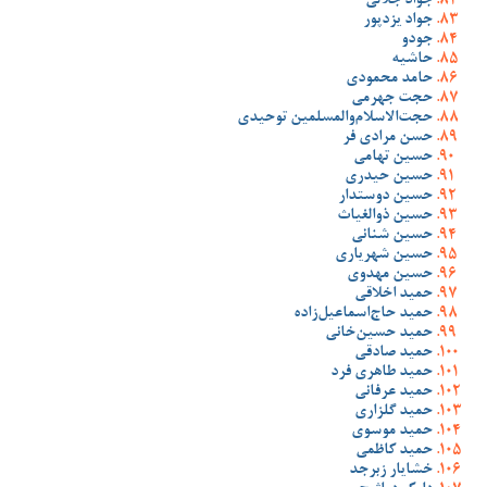
جواد جلالی
جواد یزدپور
جودو
حاشیه
حامد محمودی
حجت جهرمی
حجت‌الاسلام‌والمسلمین توحیدی
حسن مرادی فر
حسین تهامی
حسین حیدری
حسین دوستدار
حسین ذوالغیاث
حسین شنانی
حسین شهریاری
حسین مهدوی
حمید اخلاقی
حمید حاج‌اسماعیل‌زاده
حمید حسین‌خانی
حمید صادقی
حمید طاهری فرد
حمید عرفانی
حمید گلزاری
حمید موسوی
حمید کاظمی
خشایار زبرجد