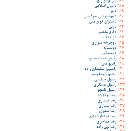
دارکو دراژیچ
دانیال اسلامی
داور
داوود نوشی صوفیانی
دختران کویر مس
دربی
دفاع مقدس
دوپینگ
دوچرخه سواری
دوستانه
دومیدانی
رئیس هیات مدیره
رادیو مس
رامتین سلیمان زاده
رحیم آلبوغبیش
رسول خطیبی
رسول عسگری
رسول نامجو
رضا ترکزاده
رضا حیدری
رضا ستاری
رضا صدری
رضا عبدالرشیدی
رضا مهاجری
رضا نبی زاده