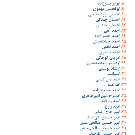
ابوذر صفرزاده
ابولحسن مهدوی
احسان پورشیخعلی
احسان جودکی
احسان خادمی
احمد آهی
احمد حسن‌زاده
احمد حیات‌منش
احمد نخعی
احمد نصیری
ادریس کوچکی
اردشیر سعدمحمدی
ارشاد یوسفی
اسپانسر
اسماعیل کیانی
اطلاعیه
امجد مسعودزاده
امسرحسین امیرطاهری
امید پورقنبر
امید زارع
امیر حاج رضایی
امیر حسین بنی اسد
امیر حسین صالحی منش
امیر حسین صالحی‌منش
امیر حسین طاحونی