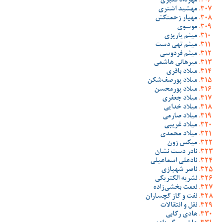
مهرداد قنبری
مهشید اشتری
مهیار زحمتکش
موسوی
میثم پاریزی
میثم تهی دست
میثم فردوسی
میرهانی هاشمی
میلاد باقری
میلاد پورصف‌شکن
میلاد پورمحسن
میلاد جعفری
میلاد خدایی
میلاد صارمی
میلاد غریبی
میلاد محمدی
میکس زون
نادر دست نشان
نادعلی اسماعیلی
ناصر شهبازی
نشریه الکتریکی
نعمت بخشی‌زاده
نفت و گاز گچساران
نقل و انتقالات
هادی رکابی