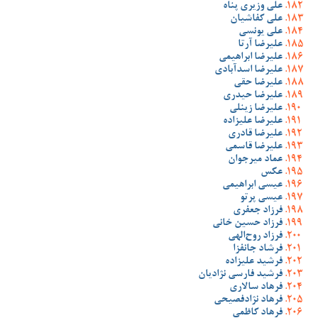
علی وزیری پناه
علی کفاشیان
علی یونسی
علیرضا آرتا
علیرضا ابراهیمی
علیرضا اسدآبادی
علیرضا حقی
علیرضا حیدری
علیرضا زینلی
علیرضا علیزاده
علیرضا قادری
علیرضا قاسمی
عماد میرجوان
عکس
عیسی ابراهیمی
عیسی پرتو
فرزاد جعفری
فرزاد حسین خانی
فرزاد روح‌الهی
فرشاد جانفزا
فرشید علیزاده
فرشید فارسی نژادیان
فرهاد سالاری
فرهاد نژادفصیحی
فرهاد کاظمی