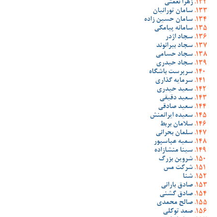
زهرا نعمتی
سامان تورانیان
سامان حسین زاده
سامانه پیامکی
سجاد اژدر
سجاد بیرانوند
سجاد حسامی
سجاد حیدری
سرپرست باشگاه
سرمایه گذاری
سعید حیدری
سعید دقیقی
سعید صادقی
سعیده ایرانمنش
سلامان بربط
سلمان بحرانی
سمیه عباسپور
سینا منشازاده
شروین بزرگ
شرکت مس
شنا
صادق بارانی
صادق گشنی
صالح محمدی
صمد توکلی