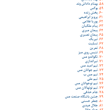
بهنام داداش وند
بوکس
پخش زنده
پرویز ابراهیمی
پوریا غلامی
پیام ملکیان
پیمان میری
پیمان نصیری
تبریک
تسلیت
تمرین
تنیس روی میز
تکواندو مس
تیراندازی
تیم امید مس
تیم جوانان مس
تیم مس ب
تیم ملی
تیم نوجوانان مس
تیم نونهالان مس
جام حذفی
جشن باشگاه صنعت مس
جعفر حسنی
جلال عبدی