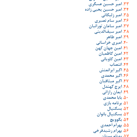
امیر حسین عسگری
امیر حسین یحیی زاده
امیر زلیکانی
امیر سام نصیری
امیر سامان تورانیان
امیر سیف‌الدینی
امیر طاهر
امیری خراسانی
امین جهان کهن
امین کاظمیان
امین کاویانی
انتصاب
اکبر ایرانمنش
اکبر محمدی
اکبر میثاقیان
ایرج کهندل
ایمان رازانی
بابا محمدی
برنامه بازی
بسکتبال
بسکتبال بانوان
بگوویچ
بهرام احمدی
بهرام رشیدفرخی
بهنام بستان