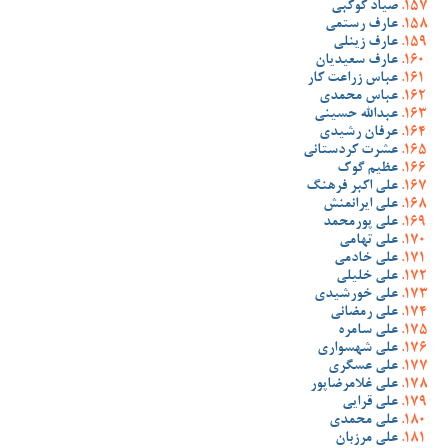
صیاد کوکبی
عارف رستمی
عارف زینلی
عارف سعیدیان
عباس زراعت کار
عباس محمدی
عبدالله حسینی
عرفان رشیدی
عشرت کردستانی
عظیم گوک
علی اکبر فرهنگ
علی ایرانمنش
علی پورمحمد
علی تهامی
علی خادمی
علی خلیلی
علی خورشیدی
علی رمضانی
علی سامره
علی شهسواری
علی عسگری
علی غلامرضاپور
علی قرایی
علی محمدی
علی مرزبان