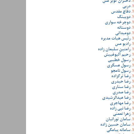
دختران کویر مس
دربی
دفاع مقدس
دوپینگ
دوچرخه سواری
دوستانه
دومیدانی
رئیس هیات مدیره
رادیو مس
رامتین سلیمان زاده
رحیم آلبوغبیش
رسول خطیبی
رسول عسگری
رسول نامجو
رضا ترکزاده
رضا حیدری
رضا ستاری
رضا صدری
رضا عبدالرشیدی
رضا مهاجری
رضا نبی زاده
زهرا نعمتی
سامان تورانیان
سامان حسین زاده
سامانه پیامکی