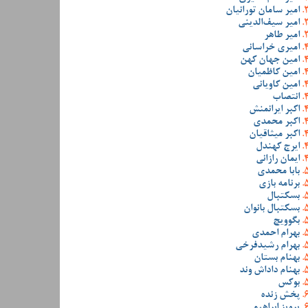
امیر سامان تورانیان
امیر سیف‌الدینی
امیر طاهر
امیری خراسانی
امین جهان کهن
امین کاظمیان
امین کاویانی
انتصاب
اکبر ایرانمنش
اکبر محمدی
اکبر میثاقیان
ایرج کهندل
ایمان رازانی
بابا محمدی
برنامه بازی
بسکتبال
بسکتبال بانوان
بگوویچ
بهرام احمدی
بهرام رشیدفرخی
بهنام بستان
بهنام داداش وند
بوکس
پخش زنده
پرویز ابراهیمی