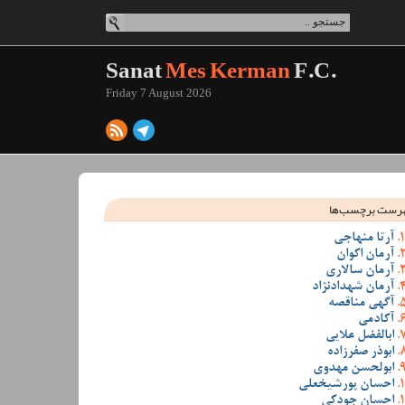
Sanat
Mes Kerman
F.C.
Friday 7 August 2026
رست برچسب‌ها
آرتا منهاجی
آرمان اکوان
آرمان سالاری
آرمان شهدادنژاد
آگهی مناقصه
آکادمی
ابالفضل علایی
ابوذر صفرزاده
ابولحسن مهدوی
احسان پورشیخعلی
احسان جودکی