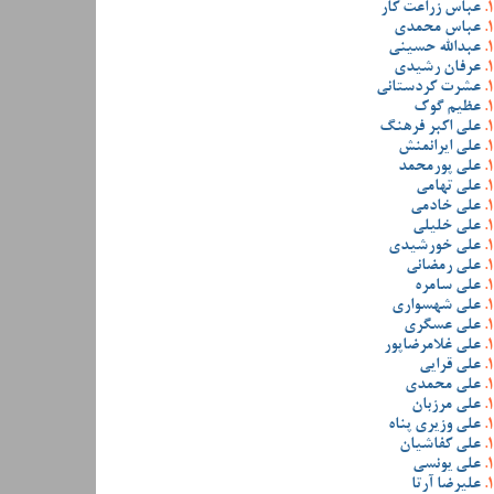
عباس زراعت کار
عباس محمدی
عبدالله حسینی
عرفان رشیدی
عشرت کردستانی
عظیم گوک
علی اکبر فرهنگ
علی ایرانمنش
علی پورمحمد
علی تهامی
علی خادمی
علی خلیلی
علی خورشیدی
علی رمضانی
علی سامره
علی شهسواری
علی عسگری
علی غلامرضاپور
علی قرایی
علی محمدی
علی مرزبان
علی وزیری پناه
علی کفاشیان
علی یونسی
علیرضا آرتا