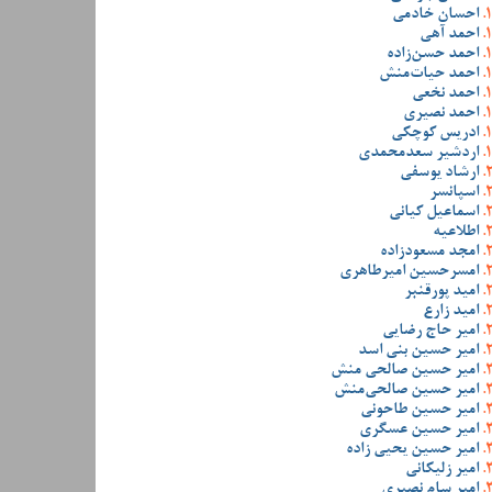
احسان خادمی
احمد آهی
احمد حسن‌زاده
احمد حیات‌منش
احمد نخعی
احمد نصیری
ادریس کوچکی
اردشیر سعدمحمدی
ارشاد یوسفی
اسپانسر
اسماعیل کیانی
اطلاعیه
امجد مسعودزاده
امسرحسین امیرطاهری
امید پورقنبر
امید زارع
امیر حاج رضایی
امیر حسین بنی اسد
امیر حسین صالحی منش
امیر حسین صالحی‌منش
امیر حسین طاحونی
امیر حسین عسگری
امیر حسین یحیی زاده
امیر زلیکانی
امیر سام نصیری