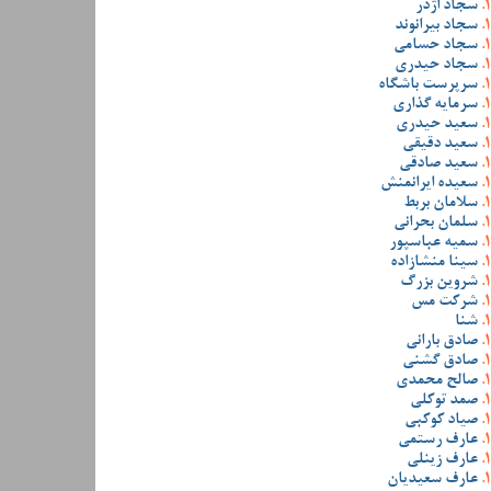
سجاد اژدر
سجاد بیرانوند
سجاد حسامی
سجاد حیدری
سرپرست باشگاه
سرمایه گذاری
سعید حیدری
سعید دقیقی
سعید صادقی
سعیده ایرانمنش
سلامان بربط
سلمان بحرانی
سمیه عباسپور
سینا منشازاده
شروین بزرگ
شرکت مس
شنا
صادق بارانی
صادق گشنی
صالح محمدی
صمد توکلی
صیاد کوکبی
عارف رستمی
عارف زینلی
عارف سعیدیان