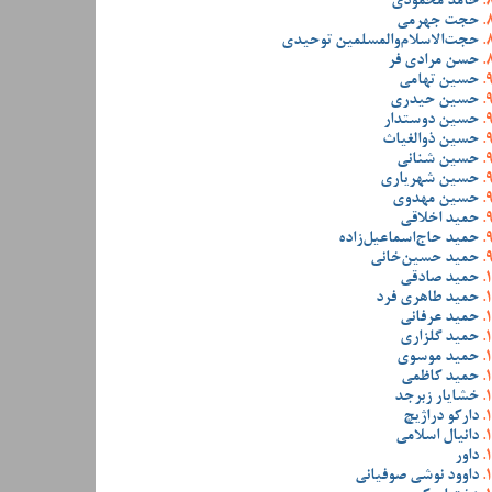
حامد محمودی
حجت جهرمی
حجت‌الاسلام‌والمسلمین توحیدی
حسن مرادی فر
حسین تهامی
حسین حیدری
حسین دوستدار
حسین ذوالغیاث
حسین شنانی
حسین شهریاری
حسین مهدوی
حمید اخلاقی
حمید حاج‌اسماعیل‌زاده
حمید حسین‌خانی
حمید صادقی
حمید طاهری فرد
حمید عرفانی
حمید گلزاری
حمید موسوی
حمید کاظمی
خشایار زبرجد
دارکو دراژیچ
دانیال اسلامی
داور
داوود نوشی صوفیانی