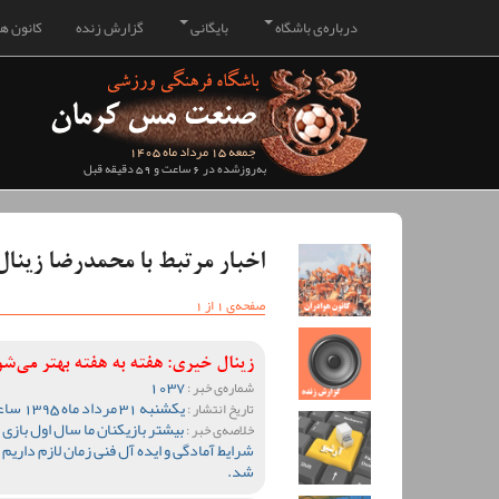
درباره‌ی باشگاه
بایگانی
گزارش زنده
کانون هو
جمعه 15 مرداد ماه 1405
به‌روزشده در 6 ساعت و 59 دقیقه قبل
اخبار مرتبط با محمدرضا زینا
صفحه‌ی 1 از 1
زینال خیری: هفته به هفته بهتر می‌ش
1037
شماره‌ی خبر :
یکشنبه 31 مرداد ماه 1395 ساعت 12:53
تاریخ انتشار :
بیشتر بازیکنان ما سال اول بازی
خلاصه‌ی خبر :
شرایط آمادگی و ایده آل فنی زمان لازم داریم و
شد.