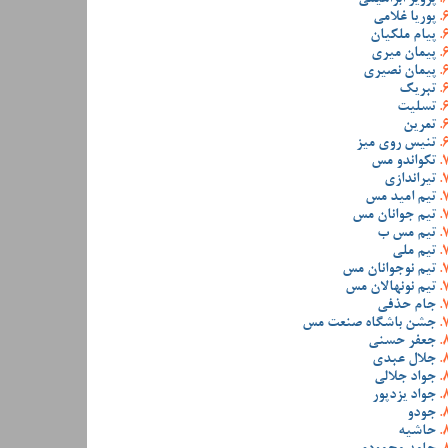
پوریا غلامی
پیام ملکیان
پیمان میری
پیمان نصیری
تبریک
تسلیت
تمرین
تنیس روی میز
تکواندو مس
تیراندازی
تیم امید مس
تیم جوانان مس
تیم مس ب
تیم ملی
تیم نوجوانان مس
تیم نونهالان مس
جام حذفی
جشن باشگاه صنعت مس
جعفر حسنی
جلال عبدی
جواد جلالی
جواد یزدپور
جودو
حاشیه