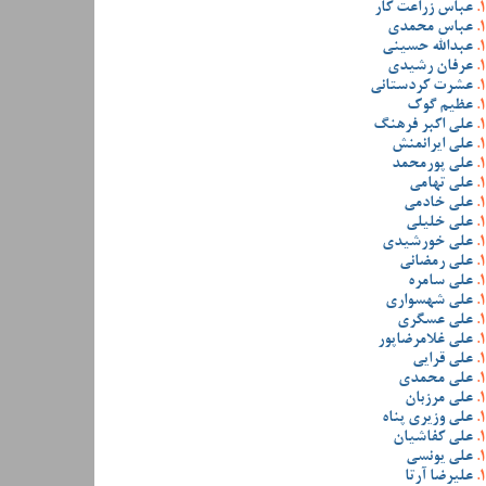
عباس زراعت کار
عباس محمدی
عبدالله حسینی
عرفان رشیدی
عشرت کردستانی
عظیم گوک
علی اکبر فرهنگ
علی ایرانمنش
علی پورمحمد
علی تهامی
علی خادمی
علی خلیلی
علی خورشیدی
علی رمضانی
علی سامره
علی شهسواری
علی عسگری
علی غلامرضاپور
علی قرایی
علی محمدی
علی مرزبان
علی وزیری پناه
علی کفاشیان
علی یونسی
علیرضا آرتا