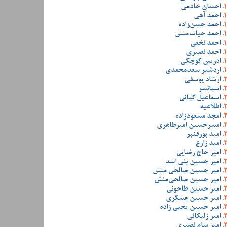
احسان خادمی
احمد آهی
احمد حسن‌زاده
احمد حیات‌منش
احمد نخعی
احمد نصیری
ادریس کوچکی
اردشیر سعدمحمدی
ارشاد یوسفی
اسپانسر
اسماعیل کیانی
اطلاعیه
امجد مسعودزاده
امسرحسین امیرطاهری
امید پورقنبر
امید زارع
امیر حاج رضایی
امیر حسین بنی اسد
امیر حسین صالحی منش
امیر حسین صالحی‌منش
امیر حسین طاحونی
امیر حسین عسگری
امیر حسین یحیی زاده
امیر زلیکانی
امیر سام نصیری