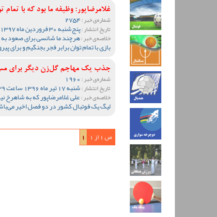
غلامرضاپور: وظیفه ما بود که با تمام ت
2754
شماره‌ی خبر :
پنج‌شنبه 30 فروردین ماه 1397 ساعت 18:03
تاریخ انتشار :
هرچند ما شانسی برای صعود به لی
خلاصه‌ی خبر :
بازی با تمام توان برابر فجر بجنگیم و برای پیر
جذب یک مهاجم گل‌زن دیگر برای مس
1960
شماره‌ی خبر :
شنبه 17 تیر ماه 1396 ساعت 09:39
تاریخ انتشار :
علی غلامرضا‌پور که به شاهرخ نی
خلاصه‌ی خبر :
لیگ یک فوتبال کشور در دو فصل اخیر می‌باش
ص 1 از 1
1