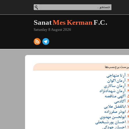
Sanat
Mes Kerman
F.C.
Saturday 8 August 2026
رست برچسب‌ها
آرتا منهاجی
آرمان اکوان
آرمان سالاری
آرمان شهدادنژاد
آگهی مناقصه
آکادمی
ابالفضل علایی
ابوذر صفرزاده
ابولحسن مهدوی
احسان پورشیخعلی
احسان جودکی