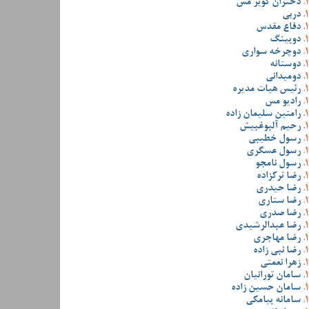
دختران کویر مس
دربی
دفاع مقدس
دوپینگ
دوچرخه سواری
دوستانه
دومیدانی
رئیس هیات مدیره
رادیو مس
رامتین سلیمان زاده
رحیم آلبوغبیش
رسول خطیبی
رسول عسگری
رسول نامجو
رضا ترکزاده
رضا حیدری
رضا ستاری
رضا صدری
رضا عبدالرشیدی
رضا مهاجری
رضا نبی زاده
زهرا نعمتی
سامان تورانیان
سامان حسین زاده
سامانه پیامکی