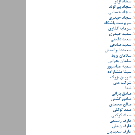
سجاد اژدر
سجاد بیرانوند
سجاد حسامی
سجاد حیدری
سرپرست باشگاه
سرمایه گذاری
سعید حیدری
سعید دقیقی
سعید صادقی
سعیده ایرانمنش
سلامان بربط
سلمان بحرانی
سمیه عباسپور
سینا منشازاده
شروین بزرگ
شرکت مس
شنا
صادق بارانی
صادق گشنی
صالح محمدی
صمد توکلی
صیاد کوکبی
عارف رستمی
عارف زینلی
عارف سعیدیان