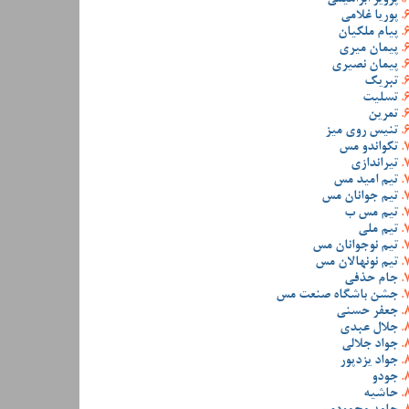
پوریا غلامی
پیام ملکیان
پیمان میری
پیمان نصیری
تبریک
تسلیت
تمرین
تنیس روی میز
تکواندو مس
تیراندازی
تیم امید مس
تیم جوانان مس
تیم مس ب
تیم ملی
تیم نوجوانان مس
تیم نونهالان مس
جام حذفی
جشن باشگاه صنعت مس
جعفر حسنی
جلال عبدی
جواد جلالی
جواد یزدپور
جودو
حاشیه