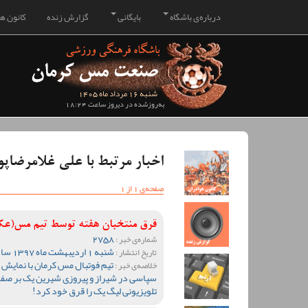
درباره‌ی باشگاه
بایگانی
گزارش زنده
کانون هو
شنبه 16 مرداد ماه 1405
به‌روزشده در دیروز ساعت 18:24
اخبار مرتبط با علی غلامرضاپو
صفحه‌ی 1 از 1
قرق منتخبان هفته توسط تیم مس(ع
2758
شماره‌ی خبر :
شنبه 1 اردیبهشت ماه 1397 ساعت 13:08
تاریخ انتشار :
تیم فوتبال مس کرمان با نمایش 
خلاصه‌ی خبر :
سپاسی در شیراز و پیروزی شیرین یک بر صفر بر
تلویزیونی لیگ یک را قرق خود کرد!