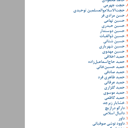
حامد محمودی
حجت جهرمی
حجت‌الاسلام‌والمسلمین توحیدی
حسن مرادی فر
حسین تهامی
حسین حیدری
حسین دوستدار
حسین ذوالغیاث
حسین شنانی
حسین شهریاری
حسین مهدوی
حمید اخلاقی
حمید حاج‌اسماعیل‌زاده
حمید حسین‌خانی
حمید صادقی
حمید طاهری فرد
حمید عرفانی
حمید گلزاری
حمید موسوی
حمید کاظمی
خشایار زبرجد
دارکو دراژیچ
دانیال اسلامی
داور
داوود نوشی صوفیانی