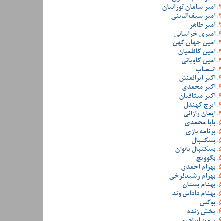
امیر سامان تورانیان
امیر سیف‌الدینی
امیر طاهر
امیری خراسانی
امین جهان کهن
امین کاظمیان
امین کاویانی
انتصاب
اکبر ایرانمنش
اکبر محمدی
اکبر میثاقیان
ایرج کهندل
ایمان رازانی
بابا محمدی
برنامه بازی
بسکتبال
بسکتبال بانوان
بگوویچ
بهرام احمدی
بهرام رشیدفرخی
بهنام بستان
بهنام داداش وند
بوکس
پخش زنده
پرویز ابراهیمی