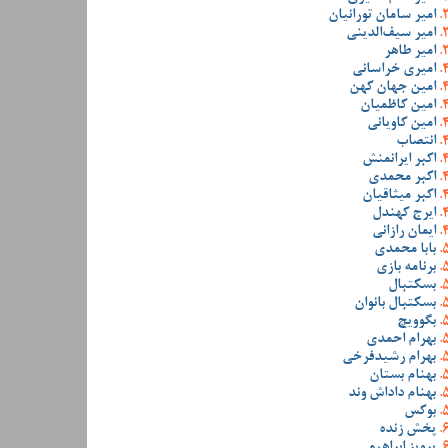
امیر سامان تورانیان
امیر سیف‌الدینی
امیر طاهر
امیری خراسانی
امین جهان کهن
امین کاظمیان
امین کاویانی
انتصاب
اکبر ایرانمنش
اکبر محمدی
اکبر میثاقیان
ایرج کهندل
ایمان رازانی
بابا محمدی
برنامه بازی
بسکتبال
بسکتبال بانوان
بگوویچ
بهرام احمدی
بهرام رشیدفرخی
بهنام بستان
بهنام داداش وند
بوکس
پخش زنده
پرویز ابراهیمی