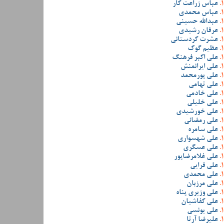
عباس زراعت کار
عباس محمدی
عبدالله حسینی
عرفان رشیدی
عشرت کردستانی
عظیم گوک
علی اکبر فرهنگ
علی ایرانمنش
علی پورمحمد
علی تهامی
علی خادمی
علی خلیلی
علی خورشیدی
علی رمضانی
علی سامره
علی شهسواری
علی عسگری
علی غلامرضاپور
علی قرایی
علی محمدی
علی مرزبان
علی وزیری پناه
علی کفاشیان
علی یونسی
علیرضا آرتا