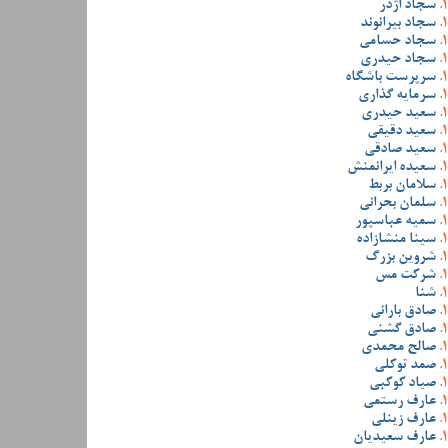
سجاد اژدر
سجاد بیرانوند
سجاد حسامی
سجاد حیدری
سرپرست باشگاه
سرمایه گذاری
سعید حیدری
سعید دقیقی
سعید صادقی
سعیده ایرانمنش
سلامان بربط
سلمان بحرانی
سمیه عباسپور
سینا منشازاده
شروین بزرگ
شرکت مس
شنا
صادق بارانی
صادق گشنی
صالح محمدی
صمد توکلی
صیاد کوکبی
عارف رستمی
عارف زینلی
عارف سعیدیان