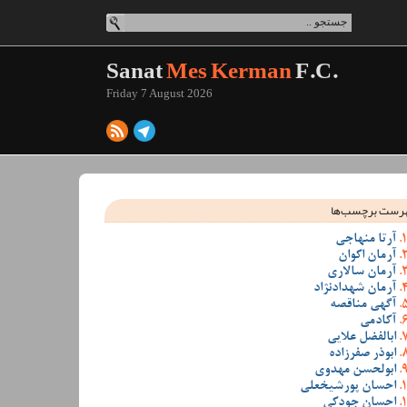
Sanat
Mes Kerman
F.C.
Friday 7 August 2026
رست برچسب‌ها
آرتا منهاجی
آرمان اکوان
آرمان سالاری
آرمان شهدادنژاد
آگهی مناقصه
آکادمی
ابالفضل علایی
ابوذر صفرزاده
ابولحسن مهدوی
احسان پورشیخعلی
احسان جودکی