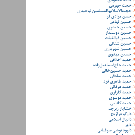
حامد محمودی
حجت جهرمی
حجت‌الاسلام‌والمسلمین توحیدی
حسن مرادی فر
حسین تهامی
حسین حیدری
حسین دوستدار
حسین ذوالغیاث
حسین شنانی
حسین شهریاری
حسین مهدوی
حمید اخلاقی
حمید حاج‌اسماعیل‌زاده
حمید حسین‌خانی
حمید صادقی
حمید طاهری فرد
حمید عرفانی
حمید گلزاری
حمید موسوی
حمید کاظمی
خشایار زبرجد
دارکو دراژیچ
دانیال اسلامی
داور
داوود نوشی صوفیانی