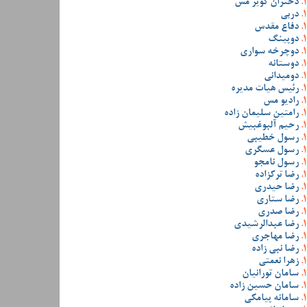
دختران کویر مس
دربی
دفاع مقدس
دوپینگ
دوچرخه سواری
دوستانه
دومیدانی
رئیس هیات مدیره
رادیو مس
رامتین سلیمان زاده
رحیم آلبوغبیش
رسول خطیبی
رسول عسگری
رسول نامجو
رضا ترکزاده
رضا حیدری
رضا ستاری
رضا صدری
رضا عبدالرشیدی
رضا مهاجری
رضا نبی زاده
زهرا نعمتی
سامان تورانیان
سامان حسین زاده
سامانه پیامکی