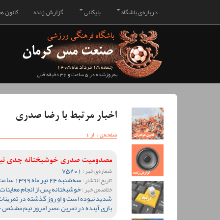
درباره‌ی باشگاه
بایگانی
گزارش زنده
کانون هو
جمعه 15 مرداد ماه 1405
به‌روزشده در 5 ساعت و 36 دقیقه قبل
اخبار مرتبط با رضا صدری
صفحه‌ی 1 از 1
مصدومیت صدری خوشبختانه جدی ن
75201
شماره‌ی خبر :
سه‌شنبه 24 تیر ماه 1399 ساعت 10:39
تاریخ انتشار :
خوشبختانه پس از انجام معای
خلاصه‌ی خبر :
شدید نبوده است و او روز گذشته در تمرینات
بازی آینده در تمرین عصر امروز تیم مشخص 