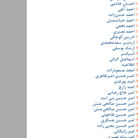
احسان خادمی
احمد آهی
احمد حسن‌زاده
احمد حیات‌منش
احمد نخعی
احمد نصیری
ادریس کوچکی
اردشیر سعدمحمدی
ارشاد یوسفی
اسپانسر
اسماعیل کیانی
اطلاعیه
امجد مسعودزاده
امسرحسین امیرطاهری
امید پورقنبر
امید زارع
امیر حاج رضایی
امیر حسین بنی اسد
امیر حسین صالحی منش
امیر حسین صالحی‌منش
امیر حسین طاحونی
امیر حسین عسگری
امیر حسین یحیی زاده
امیر زلیکانی
امیر سام نصیری