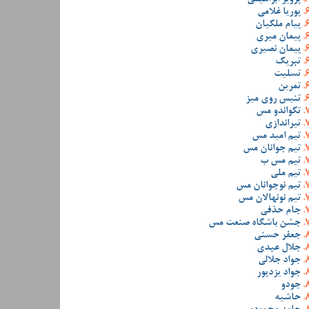
پوریا غلامی
پیام ملکیان
پیمان میری
پیمان نصیری
تبریک
تسلیت
تمرین
تنیس روی میز
تکواندو مس
تیراندازی
تیم امید مس
تیم جوانان مس
تیم مس ب
تیم ملی
تیم نوجوانان مس
تیم نونهالان مس
جام حذفی
جشن باشگاه صنعت مس
جعفر حسنی
جلال عبدی
جواد جلالی
جواد یزدپور
جودو
حاشیه