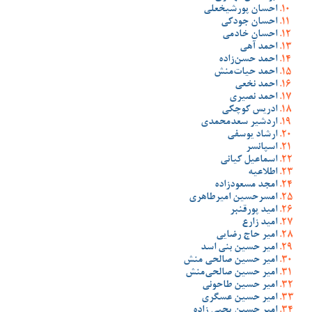
احسان پورشیخعلی
احسان جودکی
احسان خادمی
احمد آهی
احمد حسن‌زاده
احمد حیات‌منش
احمد نخعی
احمد نصیری
ادریس کوچکی
اردشیر سعدمحمدی
ارشاد یوسفی
اسپانسر
اسماعیل کیانی
اطلاعیه
امجد مسعودزاده
امسرحسین امیرطاهری
امید پورقنبر
امید زارع
امیر حاج رضایی
امیر حسین بنی اسد
امیر حسین صالحی منش
امیر حسین صالحی‌منش
امیر حسین طاحونی
امیر حسین عسگری
امیر حسین یحیی زاده