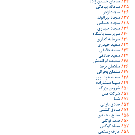
سامان حسین زاده
سامانه پیامکی
سجاد اژدر
سجاد بیرانوند
سجاد حسامی
سجاد حیدری
سرپرست باشگاه
سرمایه گذاری
سعید حیدری
سعید دقیقی
سعید صادقی
سعیده ایرانمنش
سلامان بربط
سلمان بحرانی
سمیه عباسپور
سینا منشازاده
شروین بزرگ
شرکت مس
شنا
صادق بارانی
صادق گشنی
صالح محمدی
صمد توکلی
صیاد کوکبی
عارف رستمی