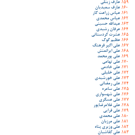
عارف زینلی
عارف سعیدیان
عباس زراعت کار
عباس محمدی
عبدالله حسینی
عرفان رشیدی
عشرت کردستانی
عظیم گوک
علی اکبر فرهنگ
علی ایرانمنش
علی پورمحمد
علی تهامی
علی خادمی
علی خلیلی
علی خورشیدی
علی رمضانی
علی سامره
علی شهسواری
علی عسگری
علی غلامرضاپور
علی قرایی
علی محمدی
علی مرزبان
علی وزیری پناه
علی کفاشیان