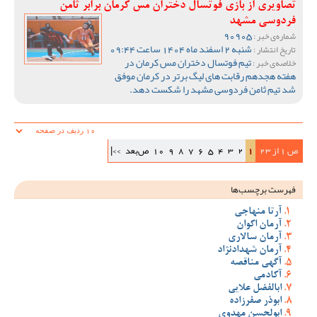
تصاویری از بازی فوتسال دختران مس کرمان برابر ثامن
فردوسی مشهد
90905
شماره‌ی خبر :
شنبه 2 اسفند ماه 1404 ساعت 09:44
تاریخ انتشار :
تیم فوتسال دختران مس کرمان در
خلاصه‌ی خبر :
هفته هجدهم رقابت های لیگ برتر در کرمان موفق
شد تیم ثامن فردوسی مشهد را شکست دهد.
ص 1 از 23
1
2
3
4
5
6
7
8
9
10
ص‌بعد
>>|
فهرست برچسب‌ها
آرتا منهاجی
آرمان اکوان
آرمان سالاری
آرمان شهدادنژاد
آگهی مناقصه
آکادمی
ابالفضل علایی
ابوذر صفرزاده
ابولحسن مهدوی