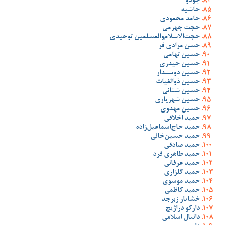
جودو
حاشیه
حامد محمودی
حجت جهرمی
حجت‌الاسلام‌والمسلمین توحیدی
حسن مرادی فر
حسین تهامی
حسین حیدری
حسین دوستدار
حسین ذوالغیاث
حسین شنانی
حسین شهریاری
حسین مهدوی
حمید اخلاقی
حمید حاج‌اسماعیل‌زاده
حمید حسین‌خانی
حمید صادقی
حمید طاهری فرد
حمید عرفانی
حمید گلزاری
حمید موسوی
حمید کاظمی
خشایار زبرجد
دارکو دراژیچ
دانیال اسلامی