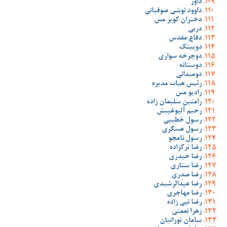
داور
داوود نوشی صوفیانی
دختران کویر مس
دربی
دفاع مقدس
دوپینگ
دوچرخه سواری
دوستانه
دومیدانی
رئیس هیات مدیره
رادیو مس
رامتین سلیمان زاده
رحیم آلبوغبیش
رسول خطیبی
رسول عسگری
رسول نامجو
رضا ترکزاده
رضا حیدری
رضا ستاری
رضا صدری
رضا عبدالرشیدی
رضا مهاجری
رضا نبی زاده
زهرا نعمتی
سامان تورانیان