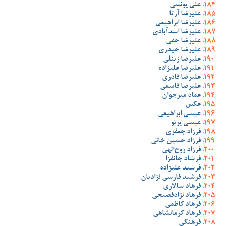
علی یونسی
علیرضا آرتا
علیرضا ابراهیمی
علیرضا اسدآبادی
علیرضا حقی
علیرضا حیدری
علیرضا زینلی
علیرضا علیزاده
علیرضا قادری
علیرضا قاسمی
عماد میرجوان
عکس
عیسی ابراهیمی
عیسی پرتو
فرزاد جعفری
فرزاد حسین خانی
فرزاد روح‌الهی
فرشاد جانفزا
فرشید علیزاده
فرشید فارسی نژادیان
فرهاد سالاری
فرهاد نژادفصیحی
فرهاد کاظمی
فرهاد کرمانشاهی
فرهنگی