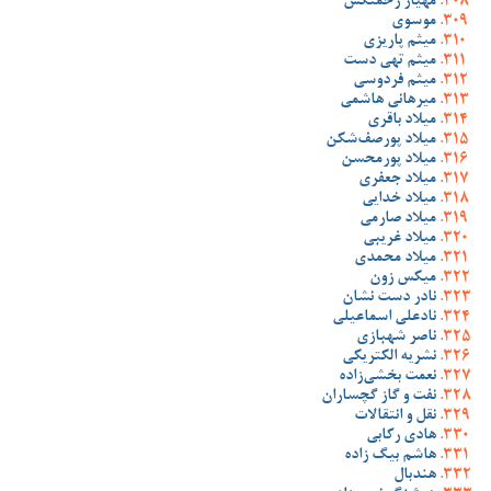
مهیار زحمتکش
موسوی
میثم پاریزی
میثم تهی دست
میثم فردوسی
میرهانی هاشمی
میلاد باقری
میلاد پورصف‌شکن
میلاد پورمحسن
میلاد جعفری
میلاد خدایی
میلاد صارمی
میلاد غریبی
میلاد محمدی
میکس زون
نادر دست نشان
نادعلی اسماعیلی
ناصر شهبازی
نشریه الکتریکی
نعمت بخشی‌زاده
نفت و گاز گچساران
نقل و انتقالات
هادی رکابی
هاشم بیگ زاده
هندبال