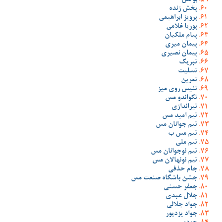
بوکس
پخش زنده
پرویز ابراهیمی
پوریا غلامی
پیام ملکیان
پیمان میری
پیمان نصیری
تبریک
تسلیت
تمرین
تنیس روی میز
تکواندو مس
تیراندازی
تیم امید مس
تیم جوانان مس
تیم مس ب
تیم ملی
تیم نوجوانان مس
تیم نونهالان مس
جام حذفی
جشن باشگاه صنعت مس
جعفر حسنی
جلال عبدی
جواد جلالی
جواد یزدپور