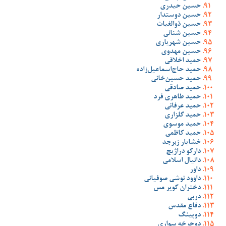
حسین حیدری
حسین دوستدار
حسین ذوالغیاث
حسین شنانی
حسین شهریاری
حسین مهدوی
حمید اخلاقی
حمید حاج‌اسماعیل‌زاده
حمید حسین‌خانی
حمید صادقی
حمید طاهری فرد
حمید عرفانی
حمید گلزاری
حمید موسوی
حمید کاظمی
خشایار زبرجد
دارکو دراژیچ
دانیال اسلامی
داور
داوود نوشی صوفیانی
دختران کویر مس
دربی
دفاع مقدس
دوپینگ
دوچرخه سواری