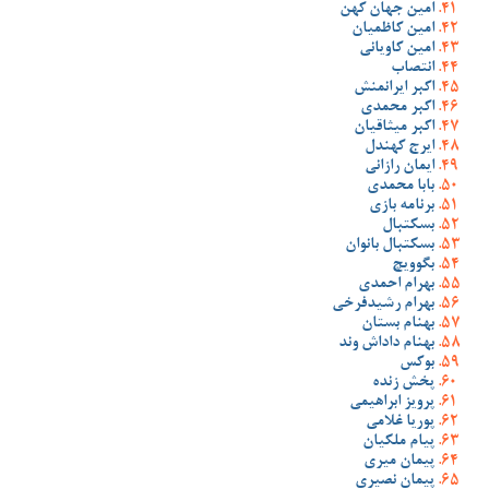
امین جهان کهن
امین کاظمیان
امین کاویانی
انتصاب
اکبر ایرانمنش
اکبر محمدی
اکبر میثاقیان
ایرج کهندل
ایمان رازانی
بابا محمدی
برنامه بازی
بسکتبال
بسکتبال بانوان
بگوویچ
بهرام احمدی
بهرام رشیدفرخی
بهنام بستان
بهنام داداش وند
بوکس
پخش زنده
پرویز ابراهیمی
پوریا غلامی
پیام ملکیان
پیمان میری
پیمان نصیری