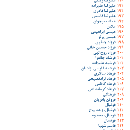
علیرضا زینلی
علیرضا علیزاده
علیرضا قادری
علیرضا قاسمی
عماد میرجوان
عکس
عیسی ابراهیمی
عیسی پرتو
فرزاد جعفری
فرزاد حسین خانی
فرزاد روح‌الهی
فرشاد جانفزا
فرشید علیزاده
فرشید فارسی نژادیان
فرهاد سالاری
فرهاد نژادفصیحی
فرهاد کاظمی
فرهاد کرمانشاهی
فرهنگی
فروتن باقریان
فوتبال
فوتبال، زنده روح
فوتبال، مصدوم
فوتسال
قاسم شهبا