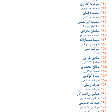
سرمایه گذاری
سعید حیدری
سعید دقیقی
سعید صادقی
سعیده ایرانمنش
سلامان بربط
سلمان بحرانی
سمیه عباسپور
سینا منشازاده
شروین بزرگ
شرکت مس
شنا
صادق بارانی
صادق گشنی
صالح محمدی
صمد توکلی
صیاد کوکبی
عارف رستمی
عارف زینلی
عارف سعیدیان
عباس زراعت کار
عباس محمدی
عبدالله حسینی
عرفان رشیدی