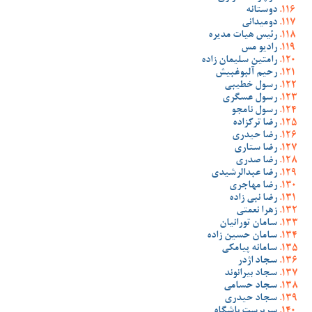
دوستانه
دومیدانی
رئیس هیات مدیره
رادیو مس
رامتین سلیمان زاده
رحیم آلبوغبیش
رسول خطیبی
رسول عسگری
رسول نامجو
رضا ترکزاده
رضا حیدری
رضا ستاری
رضا صدری
رضا عبدالرشیدی
رضا مهاجری
رضا نبی زاده
زهرا نعمتی
سامان تورانیان
سامان حسین زاده
سامانه پیامکی
سجاد اژدر
سجاد بیرانوند
سجاد حسامی
سجاد حیدری
سرپرست باشگاه