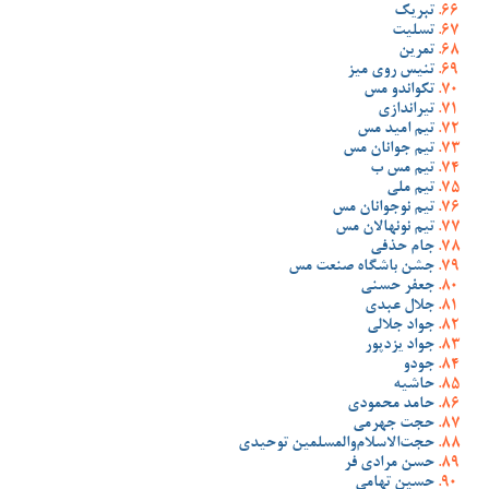
تبریک
تسلیت
تمرین
تنیس روی میز
تکواندو مس
تیراندازی
تیم امید مس
تیم جوانان مس
تیم مس ب
تیم ملی
تیم نوجوانان مس
تیم نونهالان مس
جام حذفی
جشن باشگاه صنعت مس
جعفر حسنی
جلال عبدی
جواد جلالی
جواد یزدپور
جودو
حاشیه
حامد محمودی
حجت جهرمی
حجت‌الاسلام‌والمسلمین توحیدی
حسن مرادی فر
حسین تهامی