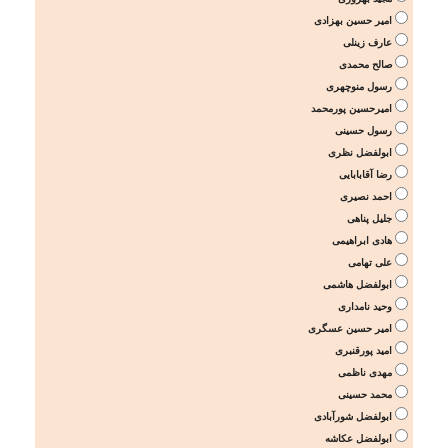
امیر حسین بهزادی
عارف زینلی
صالح محمدی
رسول منوچهری
امیرحسین پورمحمد
رسول حسینی
ابولفضل نظری
رضا آقابابایی
احمد نصیری
جلیل پناهی
هادی ابراهیمی
علی تهامی
ابولفضل هاشمی
وحید نامداری
امیر حسین عسگری
امید پورقنبری
مهدی ناظمی
محمد حسینی
ابولفضل شورآبادی
ابولفضل عکاشه