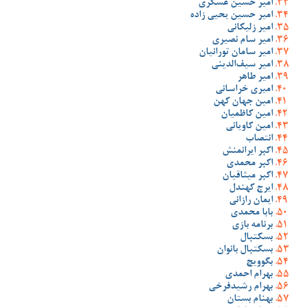
امیر حسین عسگری
امیر حسین یحیی زاده
امیر زلیکانی
امیر سام نصیری
امیر سامان تورانیان
امیر سیف‌الدینی
امیر طاهر
امیری خراسانی
امین جهان کهن
امین کاظمیان
امین کاویانی
انتصاب
اکبر ایرانمنش
اکبر محمدی
اکبر میثاقیان
ایرج کهندل
ایمان رازانی
بابا محمدی
برنامه بازی
بسکتبال
بسکتبال بانوان
بگوویچ
بهرام احمدی
بهرام رشیدفرخی
بهنام بستان