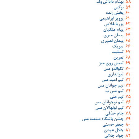
بهنام داداش وند
بوکس
پخش زنده
پرویز ابراهیمی
پوریا غلامی
پیام ملکیان
پیمان میری
پیمان نصیری
تبریک
تسلیت
تمرین
تنیس روی میز
تکواندو مس
تیراندازی
تیم امید مس
تیم جوانان مس
تیم مس ب
تیم ملی
تیم نوجوانان مس
تیم نونهالان مس
جام حذفی
جشن باشگاه صنعت مس
جعفر حسنی
جلال عبدی
جواد جلالی