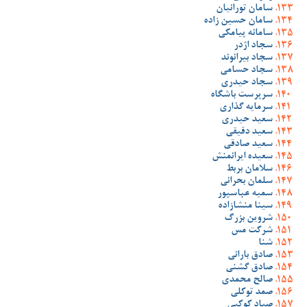
سامان تورانیان
سامان حسین زاده
سامانه پیامکی
سجاد اژدر
سجاد بیرانوند
سجاد حسامی
سجاد حیدری
سرپرست باشگاه
سرمایه گذاری
سعید حیدری
سعید دقیقی
سعید صادقی
سعیده ایرانمنش
سلامان بربط
سلمان بحرانی
سمیه عباسپور
سینا منشازاده
شروین بزرگ
شرکت مس
شنا
صادق بارانی
صادق گشنی
صالح محمدی
صمد توکلی
صیاد کوکبی