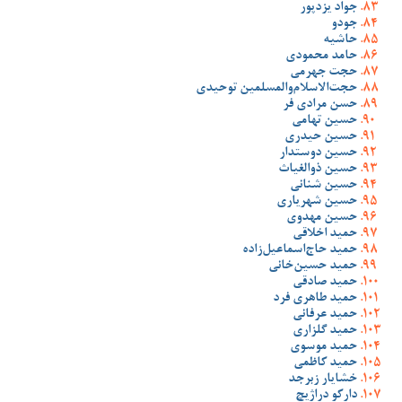
جواد یزدپور
جودو
حاشیه
حامد محمودی
حجت جهرمی
حجت‌الاسلام‌والمسلمین توحیدی
حسن مرادی فر
حسین تهامی
حسین حیدری
حسین دوستدار
حسین ذوالغیاث
حسین شنانی
حسین شهریاری
حسین مهدوی
حمید اخلاقی
حمید حاج‌اسماعیل‌زاده
حمید حسین‌خانی
حمید صادقی
حمید طاهری فرد
حمید عرفانی
حمید گلزاری
حمید موسوی
حمید کاظمی
خشایار زبرجد
دارکو دراژیچ