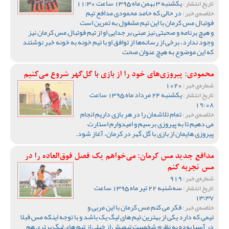
یکشنبه 3 بهمن ماه 1395 ساعت 11:30
تاریخ انتشار :
در حالی که حامد محمودی مدافع تیم
خلاصه‌ی خبر :
فوتبال مس کرمان با این تیم مشغول به تمرین است
و هیچ برنامه و صحبتی نیز مبنی بر جدایی او از تیم فوتبال مس کرمان نیز
وجود ندارد، برخی از رسانه‌ها از توافق او با تیم خونه به خونه خبر نوشتند
که این موضوع به هیچ عنوان صحت
محمودی: پیروزی‌های خود را از بازی با گل‌گهر شروع می‌کنیم
1020
شماره‌ی خبر :
یکشنبه 24 مرداد ماه 1395 ساعت
تاریخ انتشار :
19:08
تمام تلاشمان را در هر بازی داریم انجام
خلاصه‌ی خبر :
می دهیم تا به پیروزی برسیم و امیدوارم استارت
پیروزی هایمان از بازی با گل گهر در کرمان، آغاز شود.
مدافع جدید مس کرمان: می‌خواهم یک فصل فوق‌العاده را در
مس تجربه کنم
919
شماره‌ی خبر :
سه‌شنبه 22 تیر ماه 1395 ساعت
تاریخ انتشار :
13:37
فکر می کنم مس کرمان با این مربی و
خلاصه‌ی خبر :
تیمی که دارد یکی از بهترین تیم های لیگ یک باشد و با توجه اینکه مس قبلا
در آسیا بوده به نظرم شخصیت تیمیش از خیلی از تیم های لیگ برتری هم