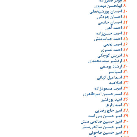
ابوذر صفرزاده
ابولحسن مهدوی
احسان پورشیخعلی
احسان جودکی
احسان خادمی
احمد آهی
احمد حسن‌زاده
احمد حیات‌منش
احمد نخعی
احمد نصیری
ادریس کوچکی
اردشیر سعدمحمدی
ارشاد یوسفی
اسپانسر
اسماعیل کیانی
اطلاعیه
امجد مسعودزاده
امسرحسین امیرطاهری
امید پورقنبر
امید زارع
امیر حاج رضایی
امیر حسین بنی اسد
امیر حسین صالحی منش
امیر حسین صالحی‌منش
امیر حسین طاحونی