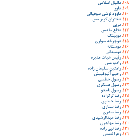
دانیال اسلامی
داور
داوود نوشی صوفیانی
دختران کویر مس
دربی
دفاع مقدس
دوپینگ
دوچرخه سواری
دوستانه
دومیدانی
رئیس هیات مدیره
رادیو مس
رامتین سلیمان زاده
رحیم آلبوغبیش
رسول خطیبی
رسول عسگری
رسول نامجو
رضا ترکزاده
رضا حیدری
رضا ستاری
رضا صدری
رضا عبدالرشیدی
رضا مهاجری
رضا نبی زاده
زهرا نعمتی