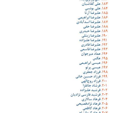
علی کفاشیان
علی یونسی
علیرضا آرتا
علیرضا ابراهیمی
علیرضا اسدآبادی
علیرضا حقی
علیرضا حیدری
علیرضا زینلی
علیرضا علیزاده
علیرضا قادری
علیرضا قاسمی
عماد میرجوان
عکس
عیسی ابراهیمی
عیسی پرتو
فرزاد جعفری
فرزاد حسین خانی
فرزاد روح‌الهی
فرشاد جانفزا
فرشید علیزاده
فرشید فارسی نژادیان
فرهاد سالاری
فرهاد نژادفصیحی
فرهاد کاظمی