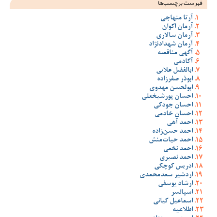
فهرست برچسب‌ها
آرتا منهاجی
آرمان اکوان
آرمان سالاری
آرمان شهدادنژاد
آگهی مناقصه
آکادمی
ابالفضل علایی
ابوذر صفرزاده
ابولحسن مهدوی
احسان پورشیخعلی
احسان جودکی
احسان خادمی
احمد آهی
احمد حسن‌زاده
احمد حیات‌منش
احمد نخعی
احمد نصیری
ادریس کوچکی
اردشیر سعدمحمدی
ارشاد یوسفی
اسپانسر
اسماعیل کیانی
اطلاعیه