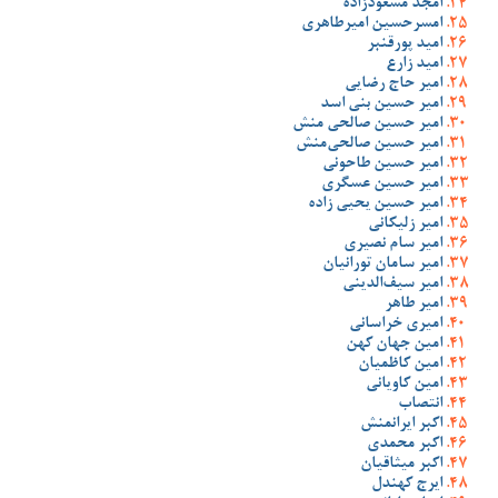
امجد مسعودزاده
امسرحسین امیرطاهری
امید پورقنبر
امید زارع
امیر حاج رضایی
امیر حسین بنی اسد
امیر حسین صالحی منش
امیر حسین صالحی‌منش
امیر حسین طاحونی
امیر حسین عسگری
امیر حسین یحیی زاده
امیر زلیکانی
امیر سام نصیری
امیر سامان تورانیان
امیر سیف‌الدینی
امیر طاهر
امیری خراسانی
امین جهان کهن
امین کاظمیان
امین کاویانی
انتصاب
اکبر ایرانمنش
اکبر محمدی
اکبر میثاقیان
ایرج کهندل