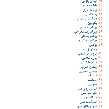
ایمان رازانی
بابا محمدی
برنامه بازی
بسکتبال
بسکتبال بانوان
بگوویچ
بهرام احمدی
بهرام رشیدفرخی
بهنام بستان
بهنام داداش وند
بوکس
پخش زنده
پرویز ابراهیمی
پوریا غلامی
پیام ملکیان
پیمان میری
پیمان نصیری
تبریک
تسلیت
تمرین
تنیس روی میز
تکواندو مس
تیراندازی
تیم امید مس
تیم جوانان مس