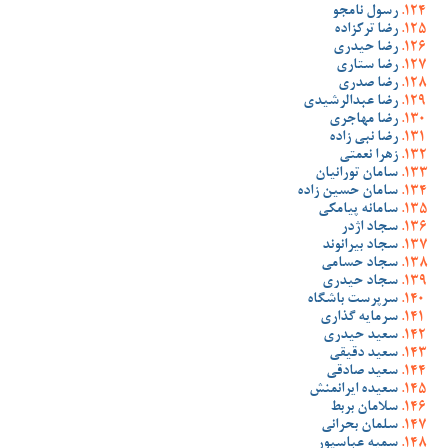
رسول نامجو
رضا ترکزاده
رضا حیدری
رضا ستاری
رضا صدری
رضا عبدالرشیدی
رضا مهاجری
رضا نبی زاده
زهرا نعمتی
سامان تورانیان
سامان حسین زاده
سامانه پیامکی
سجاد اژدر
سجاد بیرانوند
سجاد حسامی
سجاد حیدری
سرپرست باشگاه
سرمایه گذاری
سعید حیدری
سعید دقیقی
سعید صادقی
سعیده ایرانمنش
سلامان بربط
سلمان بحرانی
سمیه عباسپور