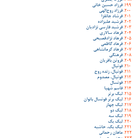
فرزاد جعفری
فرزاد حسین خانی
فرزاد روح‌الهی
فرشاد جانفزا
فرشید علیزاده
فرشید فارسی نژادیان
فرهاد سالاری
فرهاد نژادفصیحی
فرهاد کاظمی
فرهاد کرمانشاهی
فرهنگی
فروتن باقریان
فوتبال
فوتبال، زنده روح
فوتبال، مصدوم
فوتسال
قاسم شهبا
لیگ برتر
لیگ برتر فوتسال بانوان
لیگ چهار
لیگ دو
لیگ سه
لیگ یک
لیگ یک، حاشیه
ماهان رحمانی