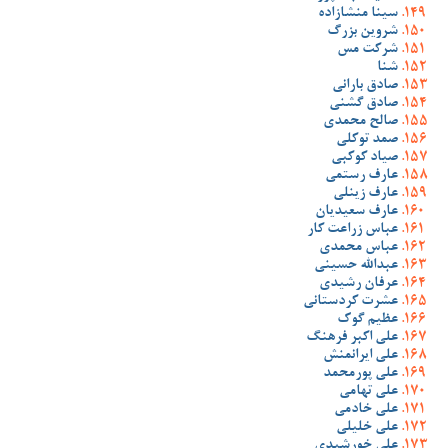
سینا منشازاده
شروین بزرگ
شرکت مس
شنا
صادق بارانی
صادق گشنی
صالح محمدی
صمد توکلی
صیاد کوکبی
عارف رستمی
عارف زینلی
عارف سعیدیان
عباس زراعت کار
عباس محمدی
عبدالله حسینی
عرفان رشیدی
عشرت کردستانی
عظیم گوک
علی اکبر فرهنگ
علی ایرانمنش
علی پورمحمد
علی تهامی
علی خادمی
علی خلیلی
علی خورشیدی