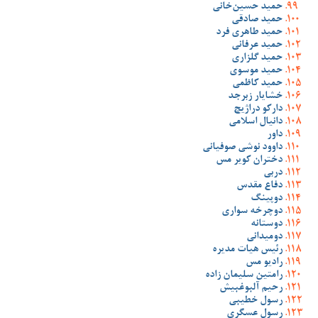
حمید حسین‌خانی
حمید صادقی
حمید طاهری فرد
حمید عرفانی
حمید گلزاری
حمید موسوی
حمید کاظمی
خشایار زبرجد
دارکو دراژیچ
دانیال اسلامی
داور
داوود نوشی صوفیانی
دختران کویر مس
دربی
دفاع مقدس
دوپینگ
دوچرخه سواری
دوستانه
دومیدانی
رئیس هیات مدیره
رادیو مس
رامتین سلیمان زاده
رحیم آلبوغبیش
رسول خطیبی
رسول عسگری