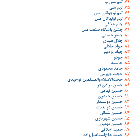
تیم مس ب
تیم ملی
تیم نوجوانان مس
تیم نونهالان مس
جام حذفی
جشن باشگاه صنعت مس
جعفر حسنی
جلال عبدی
جواد جلالی
جواد یزدپور
جودو
حاشیه
حامد محمودی
حجت جهرمی
حجت‌الاسلام‌والمسلمین توحیدی
حسن مرادی فر
حسین تهامی
حسین حیدری
حسین دوستدار
حسین ذوالغیاث
حسین شنانی
حسین شهریاری
حسین مهدوی
حمید اخلاقی
حمید حاج‌اسماعیل‌زاده