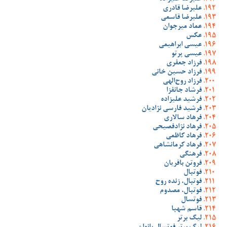
علیرضا قادری
علیرضا قاسمی
عماد میرجوان
عکس
عیسی ابراهیمی
عیسی پرتو
فرزاد جعفری
فرزاد حسین خانی
فرزاد روح‌الهی
فرشاد جانفزا
فرشید علیزاده
فرشید فارسی نژادیان
فرهاد سالاری
فرهاد نژادفصیحی
فرهاد کاظمی
فرهاد کرمانشاهی
فرهنگی
فروتن باقریان
فوتبال
فوتبال، زنده روح
فوتبال، مصدوم
فوتسال
قاسم شهبا
لیگ برتر