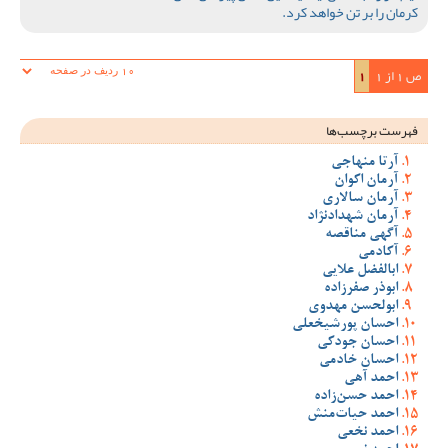
کرمان را بر تن خواهد کرد.
ص 1 از 1
1
فهرست برچسب‌ها
آرتا منهاجی
آرمان اکوان
آرمان سالاری
آرمان شهدادنژاد
آگهی مناقصه
آکادمی
ابالفضل علایی
ابوذر صفرزاده
ابولحسن مهدوی
احسان پورشیخعلی
احسان جودکی
احسان خادمی
احمد آهی
احمد حسن‌زاده
احمد حیات‌منش
احمد نخعی