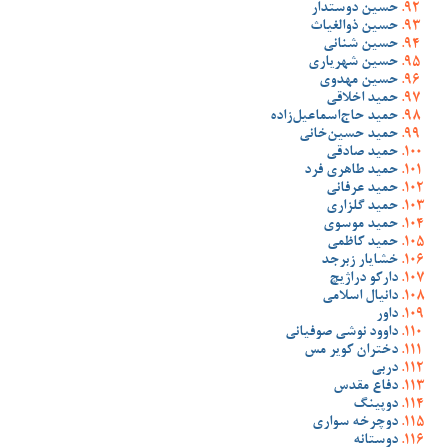
حسین دوستدار
حسین ذوالغیاث
حسین شنانی
حسین شهریاری
حسین مهدوی
حمید اخلاقی
حمید حاج‌اسماعیل‌زاده
حمید حسین‌خانی
حمید صادقی
حمید طاهری فرد
حمید عرفانی
حمید گلزاری
حمید موسوی
حمید کاظمی
خشایار زبرجد
دارکو دراژیچ
دانیال اسلامی
داور
داوود نوشی صوفیانی
دختران کویر مس
دربی
دفاع مقدس
دوپینگ
دوچرخه سواری
دوستانه