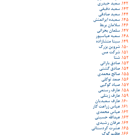
سعید حیدری
سعید دقیقی
سعید صادقی
سعیده ایرانمنش
سلامان بربط
سلمان بحرانی
سمیه عباسپور
سینا منشازاده
شروین بزرگ
شرکت مس
شنا
صادق بارانی
صادق گشنی
صالح محمدی
صمد توکلی
صیاد کوکبی
عارف رستمی
عارف زینلی
عارف سعیدیان
عباس زراعت کار
عباس محمدی
عبدالله حسینی
عرفان رشیدی
عشرت کردستانی
عظیم گوک