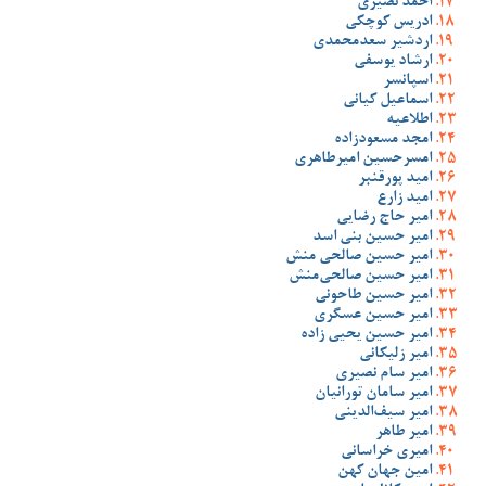
احمد نصیری
ادریس کوچکی
اردشیر سعدمحمدی
ارشاد یوسفی
اسپانسر
اسماعیل کیانی
اطلاعیه
امجد مسعودزاده
امسرحسین امیرطاهری
امید پورقنبر
امید زارع
امیر حاج رضایی
امیر حسین بنی اسد
امیر حسین صالحی منش
امیر حسین صالحی‌منش
امیر حسین طاحونی
امیر حسین عسگری
امیر حسین یحیی زاده
امیر زلیکانی
امیر سام نصیری
امیر سامان تورانیان
امیر سیف‌الدینی
امیر طاهر
امیری خراسانی
امین جهان کهن