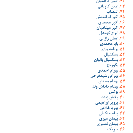
امین کاظمیان
امین کاویانی
انتصاب
اکبر ایرانمنش
اکبر محمدی
اکبر میثاقیان
ایرج کهندل
ایمان رازانی
بابا محمدی
برنامه بازی
بسکتبال
بسکتبال بانوان
بگوویچ
بهرام احمدی
بهرام رشیدفرخی
بهنام بستان
بهنام داداش وند
بوکس
پخش زنده
پرویز ابراهیمی
پوریا غلامی
پیام ملکیان
پیمان میری
پیمان نصیری
تبریک