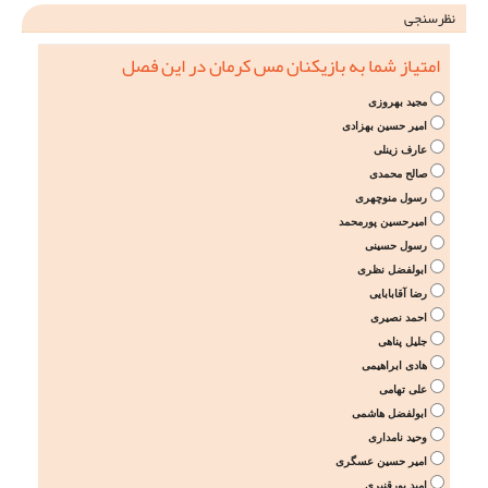
نظرسنجی
امتیاز شما به بازیکنان مس کرمان در این فصل
مجید بهروزی
امیر حسین بهزادی
عارف زینلی
صالح محمدی
رسول منوچهری
امیرحسین پورمحمد
رسول حسینی
ابولفضل نظری
رضا آقابابایی
احمد نصیری
جلیل پناهی
هادی ابراهیمی
علی تهامی
ابولفضل هاشمی
وحید نامداری
امیر حسین عسگری
امید پورقنبری