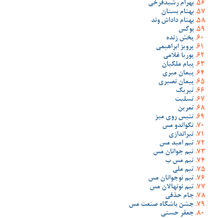
بهرام رشیدفرخی
بهنام بستان
بهنام داداش وند
بوکس
پخش زنده
پرویز ابراهیمی
پوریا غلامی
پیام ملکیان
پیمان میری
پیمان نصیری
تبریک
تسلیت
تمرین
تنیس روی میز
تکواندو مس
تیراندازی
تیم امید مس
تیم جوانان مس
تیم مس ب
تیم ملی
تیم نوجوانان مس
تیم نونهالان مس
جام حذفی
جشن باشگاه صنعت مس
جعفر حسنی