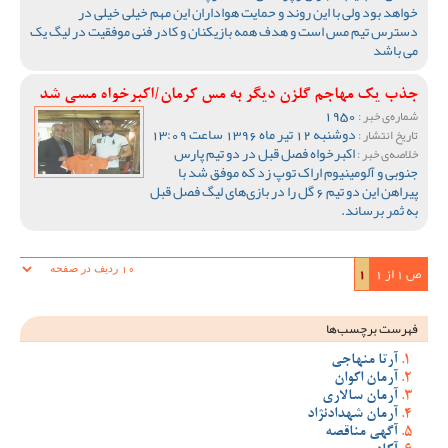
خواهد بود ولی با این روند و حمایت هواداران این مهم خیلی خیلی در
دسترس تیم مس است و هدف همه بازیکنان و کادر فنی موفقیت در لیگ یک
می باشد
جذب یک مهاجم گلزن دیگر به مس کرمان/اکبرخواه مسی شد
1950
شماره‌ی خبر :
دوشنبه 12 تیر ماه 1396 ساعت 13:09
تاریخ انتشار :
اکبرخواه فصل قبل در دو تیم پارس
خلاصه‌ی خبر :
جنوبی و آلومینیوم اراک توپ زد که موفق شد با
پیراهن این دو تیم 6 گل را در بازی‌های لیگ فصل قبل
به ثمر برساند.
ص 1 از 1
1
فهرست برچسب‌ها
آرتا منهاجی
آرمان اکوان
آرمان سالاری
آرمان شهدادنژاد
آگهی مناقصه