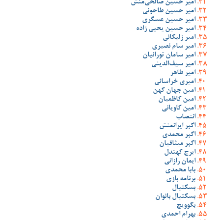
امیر حسین صالحی‌منش
امیر حسین طاحونی
امیر حسین عسگری
امیر حسین یحیی زاده
امیر زلیکانی
امیر سام نصیری
امیر سامان تورانیان
امیر سیف‌الدینی
امیر طاهر
امیری خراسانی
امین جهان کهن
امین کاظمیان
امین کاویانی
انتصاب
اکبر ایرانمنش
اکبر محمدی
اکبر میثاقیان
ایرج کهندل
ایمان رازانی
بابا محمدی
برنامه بازی
بسکتبال
بسکتبال بانوان
بگوویچ
بهرام احمدی