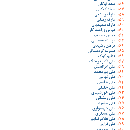
صمد توکلی
صیاد کوکبی
عارف رستمی
عارف زینلی
عارف سعیدیان
عباس زراعت کار
عباس محمدی
عبدالله حسینی
عرفان رشیدی
عشرت کردستانی
عظیم گوک
علی اکبر فرهنگ
علی ایرانمنش
علی پورمحمد
علی تهامی
علی خادمی
علی خلیلی
علی خورشیدی
علی رمضانی
علی سامره
علی شهسواری
علی عسگری
علی غلامرضاپور
علی قرایی
علی محمدی