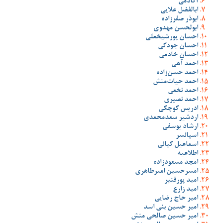
آکادمی
ابالفضل علایی
ابوذر صفرزاده
ابولحسن مهدوی
احسان پورشیخعلی
احسان جودکی
احسان خادمی
احمد آهی
احمد حسن‌زاده
احمد حیات‌منش
احمد نخعی
احمد نصیری
ادریس کوچکی
اردشیر سعدمحمدی
ارشاد یوسفی
اسپانسر
اسماعیل کیانی
اطلاعیه
امجد مسعودزاده
امسرحسین امیرطاهری
امید پورقنبر
امید زارع
امیر حاج رضایی
امیر حسین بنی اسد
امیر حسین صالحی منش