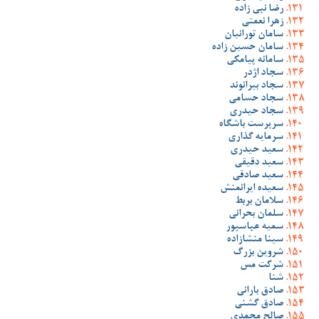
رضا نبی زاده
زهرا نعمتی
سامان تورانیان
سامان حسین زاده
سامانه پیامکی
سجاد اژدر
سجاد بیرانوند
سجاد حسامی
سجاد حیدری
سرپرست باشگاه
سرمایه گذاری
سعید حیدری
سعید دقیقی
سعید صادقی
سعیده ایرانمنش
سلامان بربط
سلمان بحرانی
سمیه عباسپور
سینا منشازاده
شروین بزرگ
شرکت مس
شنا
صادق بارانی
صادق گشنی
صالح محمدی