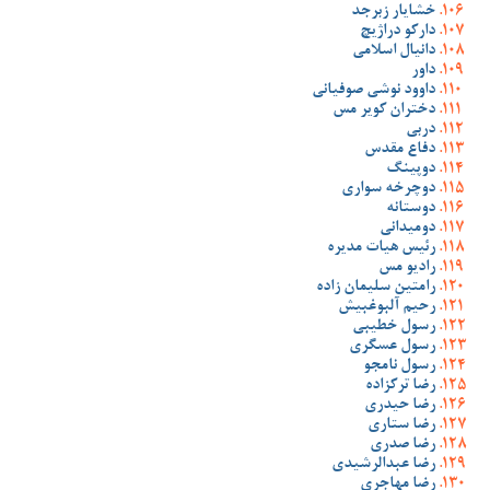
خشایار زبرجد
دارکو دراژیچ
دانیال اسلامی
داور
داوود نوشی صوفیانی
دختران کویر مس
دربی
دفاع مقدس
دوپینگ
دوچرخه سواری
دوستانه
دومیدانی
رئیس هیات مدیره
رادیو مس
رامتین سلیمان زاده
رحیم آلبوغبیش
رسول خطیبی
رسول عسگری
رسول نامجو
رضا ترکزاده
رضا حیدری
رضا ستاری
رضا صدری
رضا عبدالرشیدی
رضا مهاجری