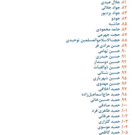
جلال عبدی
جواد جلالی
جواد یزدپور
جودو
حاشیه
حامد محمودی
حجت جهرمی
حجت‌الاسلام‌والمسلمین توحیدی
حسن مرادی فر
حسین تهامی
حسین حیدری
حسین دوستدار
حسین ذوالغیاث
حسین شنانی
حسین شهریاری
حسین مهدوی
حمید اخلاقی
حمید حاج‌اسماعیل‌زاده
حمید حسین‌خانی
حمید صادقی
حمید طاهری فرد
حمید عرفانی
حمید گلزاری
حمید موسوی
حمید کاظمی