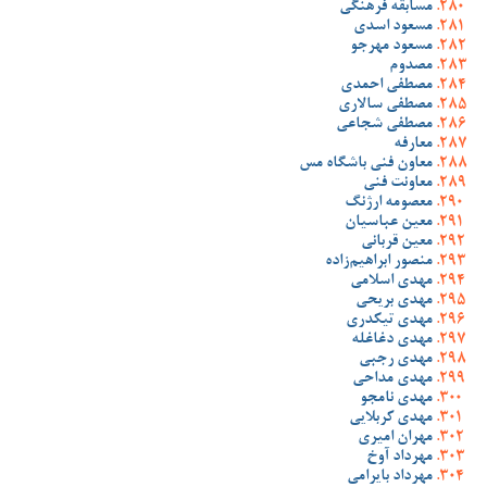
مسابقه فرهنگی
مسعود اسدی
مسعود مهرجو
مصدوم
مصطفی احمدی
مصطفی سالاری
مصطفی شجاعی
معارفه
معاون فنی باشگاه مس
معاونت فنی
معصومه ارژنگ
معین عباسیان
معین قربانی
منصور ابراهیم‌زاده
مهدی اسلامی
مهدی بریحی
مهدی تیکدری
مهدی دغاغله
مهدی رجبی
مهدی مداحی
مهدی نامجو
مهدی کربلایی
مهران امیری
مهرداد آوخ
مهرداد بایرامی