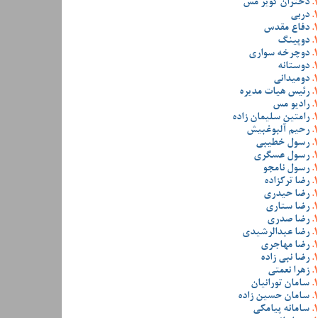
دختران کویر مس
دربی
دفاع مقدس
دوپینگ
دوچرخه سواری
دوستانه
دومیدانی
رئیس هیات مدیره
رادیو مس
رامتین سلیمان زاده
رحیم آلبوغبیش
رسول خطیبی
رسول عسگری
رسول نامجو
رضا ترکزاده
رضا حیدری
رضا ستاری
رضا صدری
رضا عبدالرشیدی
رضا مهاجری
رضا نبی زاده
زهرا نعمتی
سامان تورانیان
سامان حسین زاده
سامانه پیامکی