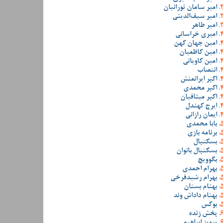
امیر سامان تورانیان
امیر سیف‌الدینی
امیر طاهر
امیری خراسانی
امین جهان کهن
امین کاظمیان
امین کاویانی
انتصاب
اکبر ایرانمنش
اکبر محمدی
اکبر میثاقیان
ایرج کهندل
ایمان رازانی
بابا محمدی
برنامه بازی
بسکتبال
بسکتبال بانوان
بگوویچ
بهرام احمدی
بهرام رشیدفرخی
بهنام بستان
بهنام داداش وند
بوکس
پخش زنده
پرویز ابراهیمی