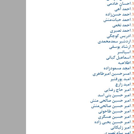
احسان خادمی
احمد آهی
احمد حسن‌زاده
احمد حیات‌منش
احمد نخعی
احمد نصیری
ادریس کوچکی
اردشیر سعدمحمدی
ارشاد یوسفی
اسپانسر
اسماعیل کیانی
اطلاعیه
امجد مسعودزاده
امسرحسین امیرطاهری
امید پورقنبر
امید زارع
امیر حاج رضایی
امیر حسین بنی اسد
امیر حسین صالحی منش
امیر حسین صالحی‌منش
امیر حسین طاحونی
امیر حسین عسگری
امیر حسین یحیی زاده
امیر زلیکانی
امیر سام نصیری