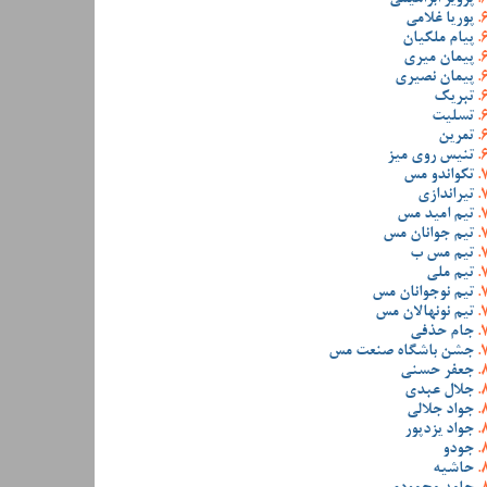
پوریا غلامی
پیام ملکیان
پیمان میری
پیمان نصیری
تبریک
تسلیت
تمرین
تنیس روی میز
تکواندو مس
تیراندازی
تیم امید مس
تیم جوانان مس
تیم مس ب
تیم ملی
تیم نوجوانان مس
تیم نونهالان مس
جام حذفی
جشن باشگاه صنعت مس
جعفر حسنی
جلال عبدی
جواد جلالی
جواد یزدپور
جودو
حاشیه