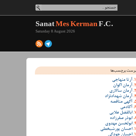
Sanat
Mes Kerman
F.C.
Saturday 8 August 2026
رست برچسب‌ها
آرتا منهاجی
آرمان اکوان
آرمان سالاری
آرمان شهدادنژاد
آگهی مناقصه
آکادمی
ابالفضل علایی
ابوذر صفرزاده
ابولحسن مهدوی
احسان پورشیخعلی
احسان جودکی