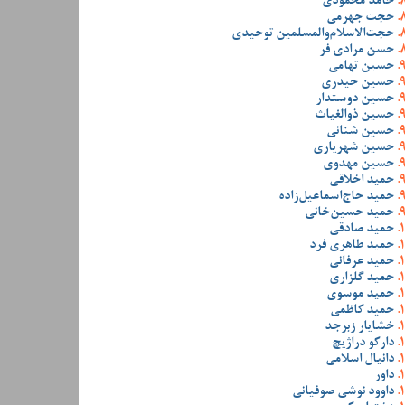
حامد محمودی
حجت جهرمی
حجت‌الاسلام‌والمسلمین توحیدی
حسن مرادی فر
حسین تهامی
حسین حیدری
حسین دوستدار
حسین ذوالغیاث
حسین شنانی
حسین شهریاری
حسین مهدوی
حمید اخلاقی
حمید حاج‌اسماعیل‌زاده
حمید حسین‌خانی
حمید صادقی
حمید طاهری فرد
حمید عرفانی
حمید گلزاری
حمید موسوی
حمید کاظمی
خشایار زبرجد
دارکو دراژیچ
دانیال اسلامی
داور
داوود نوشی صوفیانی