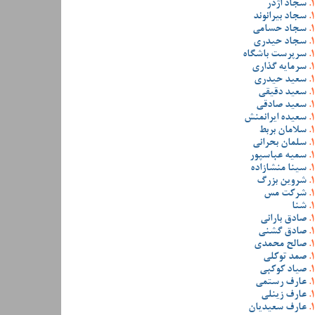
سجاد اژدر
سجاد بیرانوند
سجاد حسامی
سجاد حیدری
سرپرست باشگاه
سرمایه گذاری
سعید حیدری
سعید دقیقی
سعید صادقی
سعیده ایرانمنش
سلامان بربط
سلمان بحرانی
سمیه عباسپور
سینا منشازاده
شروین بزرگ
شرکت مس
شنا
صادق بارانی
صادق گشنی
صالح محمدی
صمد توکلی
صیاد کوکبی
عارف رستمی
عارف زینلی
عارف سعیدیان