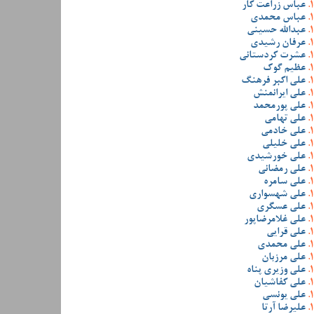
عباس زراعت کار
عباس محمدی
عبدالله حسینی
عرفان رشیدی
عشرت کردستانی
عظیم گوک
علی اکبر فرهنگ
علی ایرانمنش
علی پورمحمد
علی تهامی
علی خادمی
علی خلیلی
علی خورشیدی
علی رمضانی
علی سامره
علی شهسواری
علی عسگری
علی غلامرضاپور
علی قرایی
علی محمدی
علی مرزبان
علی وزیری پناه
علی کفاشیان
علی یونسی
علیرضا آرتا