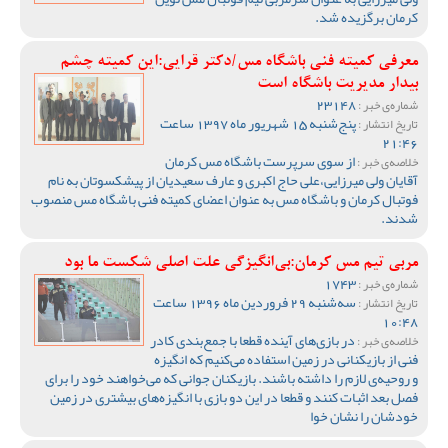
کرمان برگزیده شد.
معرفی کمیته فنی باشگاه مس/دکتر قرایی:این کمیته چشم
بیدار مدیریت باشگاه است
23148
شماره‌ی خبر :
پنج‌شنبه 15 شهریور ماه 1397 ساعت
تاریخ انتشار :
21:46
از سوی سرپرست باشگاه مس کرمان
خلاصه‌ی خبر :
آقایان ولی میرزایی،علی حاج اکبری و عارف سعیدیان از پیشکسوتان به نام
فوتبال کرمان و باشگاه مس به عنوان اعضای کمیته فنی باشگاه مس منصوب
شدند.
مربی تیم مس کرمان:بی‌انگیزگی علت اصلی شکست ما بود
1743
شماره‌ی خبر :
سه‌شنبه 29 فروردین ماه 1396 ساعت
تاریخ انتشار :
10:48
در بازی‌های آینده قطعا با جمع‌بندی کادر
خلاصه‌ی خبر :
فنی از بازیکنانی در زمین استفاده می‌کنیم که انگیزه
و روحیه‌ی لازم را داشته باشند. بازیکنان جوانی که می‌خواهند خود را برای
فصل بعد اثبات کنند و قطعا در این دو بازی با انگیزه‌های بیشتری در زمین
خودشان را نشان خوا