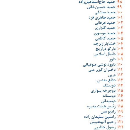
حمید حاج‌اسماعیل‌زاده
حمید حسین‌خانی
حمید صادقی
حمید طاهری فرد
حمید عرفانی
حمید گلزاری
حمید موسوی
حمید کاظمی
خشایار زبرجد
دارکو دراژیچ
دانیال اسلامی
داور
داوود نوشی صوفیانی
دختران کویر مس
دربی
دفاع مقدس
دوپینگ
دوچرخه سواری
دوستانه
دومیدانی
رئیس هیات مدیره
رادیو مس
رامتین سلیمان زاده
رحیم آلبوغبیش
رسول خطیبی