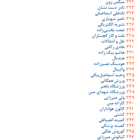
میکس زون
نادر دست نشان
نادعلی اسماعیلی
ناصر شهبازی
نشریه الکتریکی
نعمت بخشی‌زاده
نفت و گاز گچساران
نقل و انتقالات
هادی رکابی
هاشم بیگ زاده
هندبال
هوشنگ نصیرزاده
والیبال
وحید اسماعیل‌بیگی
ورزش همگانی
ورزشگاه باهنر
ورزشگاه شهدای مس
ولی میرزایی
کاراته مس
کانون هواداران
کشتی
کمیته انضباطی
کمیته پزشکی
کوروش ملکی
کیانوش میرزایی