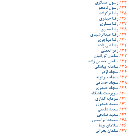
رسول عسگری
رسول نامجو
رضا ترکزاده
رضا حیدری
رضا ستاری
رضا صدری
رضا عبدالرشیدی
رضا مهاجری
رضا نبی زاده
زهرا نعمتی
سامان تورانیان
سامان حسین زاده
سامانه پیامکی
سجاد اژدر
سجاد بیرانوند
سجاد حسامی
سجاد حیدری
سرپرست باشگاه
سرمایه گذاری
سعید حیدری
سعید دقیقی
سعید صادقی
سعیده ایرانمنش
سلامان بربط
سلمان بحرانی