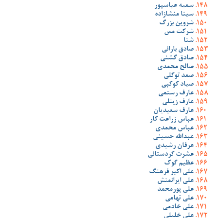
سمیه عباسپور
سینا منشازاده
شروین بزرگ
شرکت مس
شنا
صادق بارانی
صادق گشنی
صالح محمدی
صمد توکلی
صیاد کوکبی
عارف رستمی
عارف زینلی
عارف سعیدیان
عباس زراعت کار
عباس محمدی
عبدالله حسینی
عرفان رشیدی
عشرت کردستانی
عظیم گوک
علی اکبر فرهنگ
علی ایرانمنش
علی پورمحمد
علی تهامی
علی خادمی
علی خلیلی