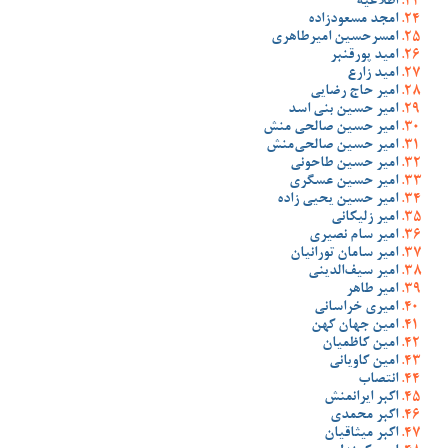
اطلاعیه
امجد مسعودزاده
امسرحسین امیرطاهری
امید پورقنبر
امید زارع
امیر حاج رضایی
امیر حسین بنی اسد
امیر حسین صالحی منش
امیر حسین صالحی‌منش
امیر حسین طاحونی
امیر حسین عسگری
امیر حسین یحیی زاده
امیر زلیکانی
امیر سام نصیری
امیر سامان تورانیان
امیر سیف‌الدینی
امیر طاهر
امیری خراسانی
امین جهان کهن
امین کاظمیان
امین کاویانی
انتصاب
اکبر ایرانمنش
اکبر محمدی
اکبر میثاقیان