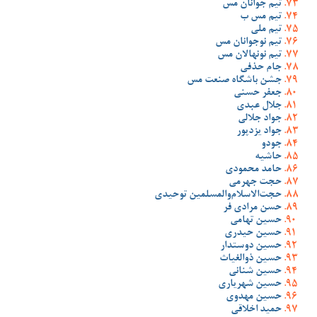
تیم جوانان مس
تیم مس ب
تیم ملی
تیم نوجوانان مس
تیم نونهالان مس
جام حذفی
جشن باشگاه صنعت مس
جعفر حسنی
جلال عبدی
جواد جلالی
جواد یزدپور
جودو
حاشیه
حامد محمودی
حجت جهرمی
حجت‌الاسلام‌والمسلمین توحیدی
حسن مرادی فر
حسین تهامی
حسین حیدری
حسین دوستدار
حسین ذوالغیاث
حسین شنانی
حسین شهریاری
حسین مهدوی
حمید اخلاقی