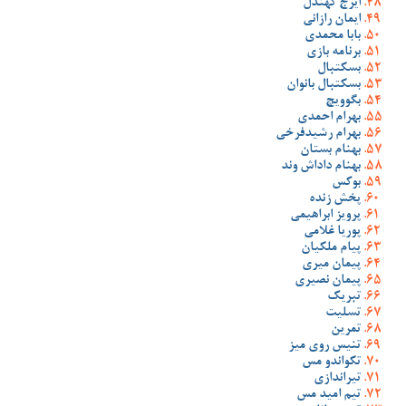
ایرج کهندل
ایمان رازانی
بابا محمدی
برنامه بازی
بسکتبال
بسکتبال بانوان
بگوویچ
بهرام احمدی
بهرام رشیدفرخی
بهنام بستان
بهنام داداش وند
بوکس
پخش زنده
پرویز ابراهیمی
پوریا غلامی
پیام ملکیان
پیمان میری
پیمان نصیری
تبریک
تسلیت
تمرین
تنیس روی میز
تکواندو مس
تیراندازی
تیم امید مس