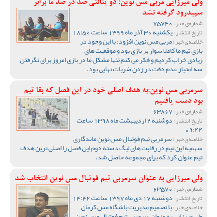
ولی میرزایی مربی مس نوین: دو پنالتی صد در صد ما برابر
سپیدرود گرفته نشد
75740
شماره‌ی خبر :
یکشنبه 30 آذر ماه 1399 ساعت 18:50
تاریخ انتشار :
مربی مس نوین افزود: با این وجود در
خلاصه‌ی خبر :
بازی تیم ما کاملا سوار بر بازی بود و موقعیت های
زیادی خراب کردیم و فکر می کنم تنها مشکل ما در بازی امروز برای نگرفتن
سه امتیاز عدم دقت در زدن ضربات نهایی بود.
سرمربی مس نوین:به هدف اصلی خود در این فصل که بقا تیم
بود دست یافتیم
63867
شماره‌ی خبر :
دوشنبه 2 اردیبهشت ماه 1398 ساعت
تاریخ انتشار :
09:44
سرمربی تیم فوتبال مس نوین ماندگاری
خلاصه‌ی خبر :
سهمیه این تیم در رقابت های لیگ دسته دوم این فصل را اصلی ترین هدف
تیم عنوان کرد که برای مجموعه حاصل شد.
ولی میرزایی به عنوان سرمربی تیم فوتبال مس نوین انتخاب شد
63570
شماره‌ی خبر :
دوشنبه 17 دی ماه 1397 ساعت 14:42
تاریخ انتشار :
با تصمیم مدیریت باشگاه مس کرمان
خلاصه‌ی خبر :
ولی میرزایی به عنوان سرمربی تیم فوتبال مس نوین