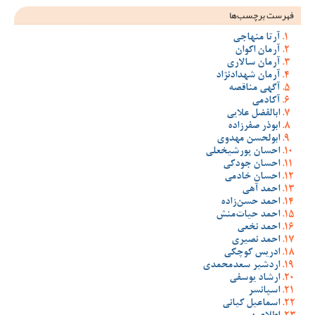
فهرست برچسب‌ها
آرتا منهاجی
آرمان اکوان
آرمان سالاری
آرمان شهدادنژاد
آگهی مناقصه
آکادمی
ابالفضل علایی
ابوذر صفرزاده
ابولحسن مهدوی
احسان پورشیخعلی
احسان جودکی
احسان خادمی
احمد آهی
احمد حسن‌زاده
احمد حیات‌منش
احمد نخعی
احمد نصیری
ادریس کوچکی
اردشیر سعدمحمدی
ارشاد یوسفی
اسپانسر
اسماعیل کیانی