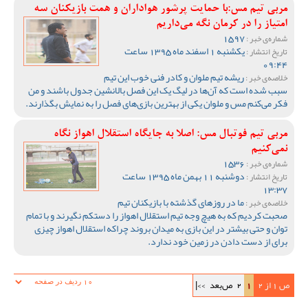
مربی تیم مس:با حمایت پرشور هواداران و همت بازیکنان سه
امتیاز را در کرمان نگه می‌داریم
1597
شماره‌ی خبر :
یکشنبه 1 اسفند ماه 1395 ساعت
تاریخ انتشار :
09:44
ریشه تیم ملوان و کادر فنی خوب این تیم
خلاصه‌ی خبر :
سبب شده است که آن‌ها در لیگ یک این فصل بالانشین جدول باشند و من
فکر می‌کنم مس و ملوان یکی از بهترین بازی‌های فصل را به نمایش بگذارند.
مربی تیم فوتبال مس: اصلا به جایگاه استقلال اهواز نگاه
نمی‌کنیم
1536
شماره‌ی خبر :
دوشنبه 11 بهمن ماه 1395 ساعت
تاریخ انتشار :
13:37
ما در روزهای گذشته با بازیکنان تیم
خلاصه‌ی خبر :
صحبت کردیم که به هیچ وجه تیم استقلال اهواز را دستکم نگیرند و با تمام
توان و حتی بیشتر در این بازی به میدان بروند چراکه استقلال اهواز چیزی
برای از دست دادن در زمین خود ندارد.
ص 1 از 2
1
2
ص‌بعد
>>|