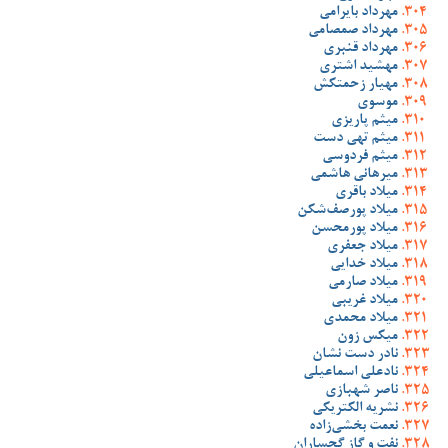
مهرداد بایرامی
مهرداد صمصامی
مهرداد قنبری
مهشید اشتری
مهیار زحمتکش
موسوی
میثم پاریزی
میثم تهی دست
میثم فردوسی
میرهانی هاشمی
میلاد باقری
میلاد پورصف‌شکن
میلاد پورمحسن
میلاد جعفری
میلاد خدایی
میلاد صارمی
میلاد غریبی
میلاد محمدی
میکس زون
نادر دست نشان
نادعلی اسماعیلی
ناصر شهبازی
نشریه الکتریکی
نعمت بخشی‌زاده
نفت و گاز گچساران