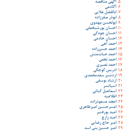
آگهی مناقصه
آکادمی
ابالفضل علایی
ابوذر صفرزاده
ابولحسن مهدوی
احسان پورشیخعلی
احسان جودکی
احسان خادمی
احمد آهی
احمد حسن‌زاده
احمد حیات‌منش
احمد نخعی
احمد نصیری
ادریس کوچکی
اردشیر سعدمحمدی
ارشاد یوسفی
اسپانسر
اسماعیل کیانی
اطلاعیه
امجد مسعودزاده
امسرحسین امیرطاهری
امید پورقنبر
امید زارع
امیر حاج رضایی
امیر حسین بنی اسد