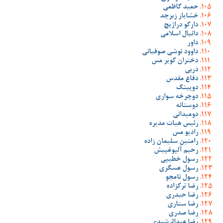
حمید کاظمی
خشایار زبرجد
دارکو دراژیچ
دانیال اسلامی
داور
داوود نوشی صوفیانی
دختران کویر مس
دربی
دفاع مقدس
دوپینگ
دوچرخه سواری
دوستانه
دومیدانی
رئیس هیات مدیره
رادیو مس
رامتین سلیمان زاده
رحیم آلبوغبیش
رسول خطیبی
رسول عسگری
رسول نامجو
رضا ترکزاده
رضا حیدری
رضا ستاری
رضا صدری
رضا عبدالرشیدی