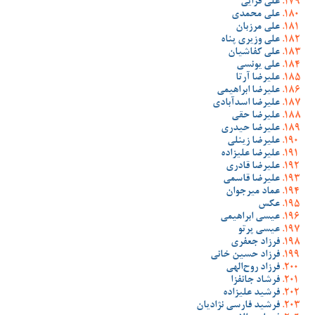
علی قرایی
علی محمدی
علی مرزبان
علی وزیری پناه
علی کفاشیان
علی یونسی
علیرضا آرتا
علیرضا ابراهیمی
علیرضا اسدآبادی
علیرضا حقی
علیرضا حیدری
علیرضا زینلی
علیرضا علیزاده
علیرضا قادری
علیرضا قاسمی
عماد میرجوان
عکس
عیسی ابراهیمی
عیسی پرتو
فرزاد جعفری
فرزاد حسین خانی
فرزاد روح‌الهی
فرشاد جانفزا
فرشید علیزاده
فرشید فارسی نژادیان