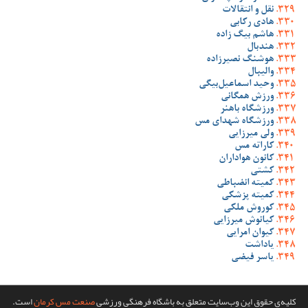
نقل و انتقالات
هادی رکابی
هاشم بیگ زاده
هندبال
هوشنگ نصیرزاده
والیبال
وحید اسماعیل‌بیگی
ورزش همگانی
ورزشگاه باهنر
ورزشگاه شهدای مس
ولی میرزایی
کاراته مس
کانون هواداران
کشتی
کمیته انضباطی
کمیته پزشکی
کوروش ملکی
کیانوش میرزایی
کیوان امرایی
یاداشت
یاسر فیضی
کلیه‌ی حقوق این وب‌سایت متعلق به باشگاه فرهنگی ورزشی
صنعت مس کرمان
است.