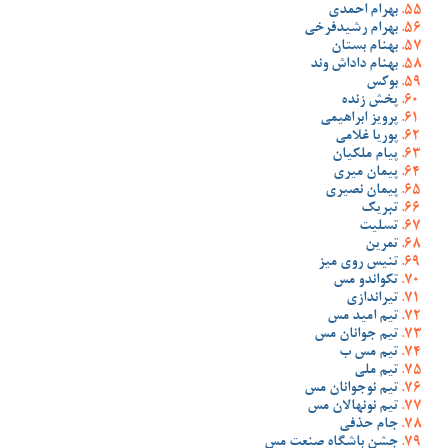
بهرام احمدی
بهرام رشیدفرخی
بهنام بستان
بهنام داداش وند
بوکس
پخش زنده
پرویز ابراهیمی
پوریا غلامی
پیام ملکیان
پیمان میری
پیمان نصیری
تبریک
تسلیت
تمرین
تنیس روی میز
تکواندو مس
تیراندازی
تیم امید مس
تیم جوانان مس
تیم مس ب
تیم ملی
تیم نوجوانان مس
تیم نونهالان مس
جام حذفی
جشن باشگاه صنعت مس