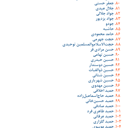
جعفر حسنی
جلال عبدی
جواد جلالی
جواد یزدپور
جودو
حاشیه
حامد محمودی
حجت جهرمی
حجت‌الاسلام‌والمسلمین توحیدی
حسن مرادی فر
حسین تهامی
حسین حیدری
حسین دوستدار
حسین ذوالغیاث
حسین شنانی
حسین شهریاری
حسین مهدوی
حمید اخلاقی
حمید حاج‌اسماعیل‌زاده
حمید حسین‌خانی
حمید صادقی
حمید طاهری فرد
حمید عرفانی
حمید گلزاری
حمید موسوی