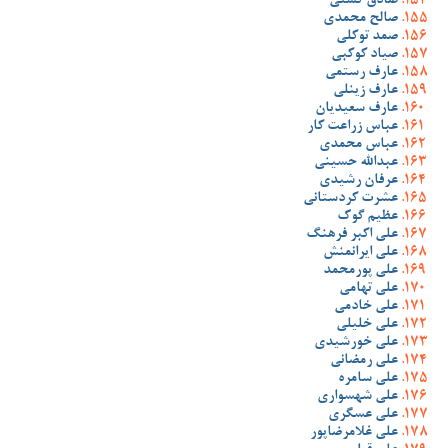
صادق گشنی
صالح محمدی
صمد توکلی
صیاد کوکبی
عارف رستمی
عارف زینلی
عارف سعیدیان
عباس زراعت کار
عباس محمدی
عبدالله حسینی
عرفان رشیدی
عشرت کردستانی
عظیم گوک
علی اکبر فرهنگ
علی ایرانمنش
علی پورمحمد
علی تهامی
علی خادمی
علی خلیلی
علی خورشیدی
علی رمضانی
علی سامره
علی شهسواری
علی عسگری
علی غلامرضاپور