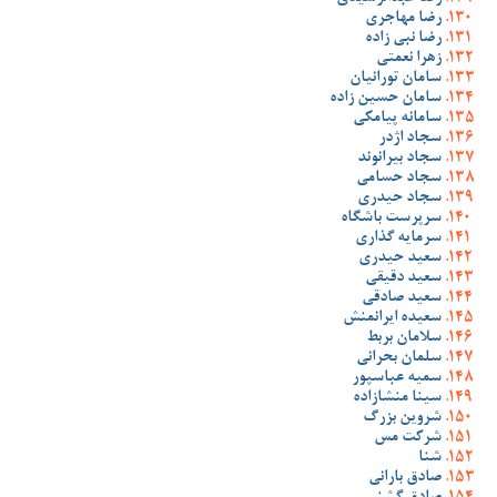
رضا مهاجری
رضا نبی زاده
زهرا نعمتی
سامان تورانیان
سامان حسین زاده
سامانه پیامکی
سجاد اژدر
سجاد بیرانوند
سجاد حسامی
سجاد حیدری
سرپرست باشگاه
سرمایه گذاری
سعید حیدری
سعید دقیقی
سعید صادقی
سعیده ایرانمنش
سلامان بربط
سلمان بحرانی
سمیه عباسپور
سینا منشازاده
شروین بزرگ
شرکت مس
شنا
صادق بارانی