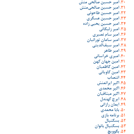
امیر حسین صالحی منش
امیر حسین صالحی‌منش
امیر حسین طاحونی
امیر حسین عسگری
امیر حسین یحیی زاده
امیر زلیکانی
امیر سام نصیری
امیر سامان تورانیان
امیر سیف‌الدینی
امیر طاهر
امیری خراسانی
امین جهان کهن
امین کاظمیان
امین کاویانی
انتصاب
اکبر ایرانمنش
اکبر محمدی
اکبر میثاقیان
ایرج کهندل
ایمان رازانی
بابا محمدی
برنامه بازی
بسکتبال
بسکتبال بانوان
بگوویچ