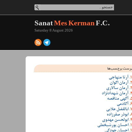
Sanat
Mes Kerman
F.C.
Saturday 8 August 2026
رست برچسب‌ها
آرتا منهاجی
آرمان اکوان
آرمان سالاری
آرمان شهدادنژاد
آگهی مناقصه
آکادمی
ابالفضل علایی
ابوذر صفرزاده
ابولحسن مهدوی
احسان پورشیخعلی
احسان جودکی