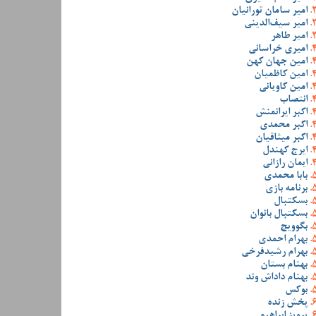
امیر سامان تورانیان
امیر سیف‌الدینی
امیر طاهر
امیری خراسانی
امین جهان کهن
امین کاظمیان
امین کاویانی
انتصاب
اکبر ایرانمنش
اکبر محمدی
اکبر میثاقیان
ایرج کهندل
ایمان رازانی
بابا محمدی
برنامه بازی
بسکتبال
بسکتبال بانوان
بگوویچ
بهرام احمدی
بهرام رشیدفرخی
بهنام بستان
بهنام داداش وند
بوکس
پخش زنده
پرویز ابراهیمی