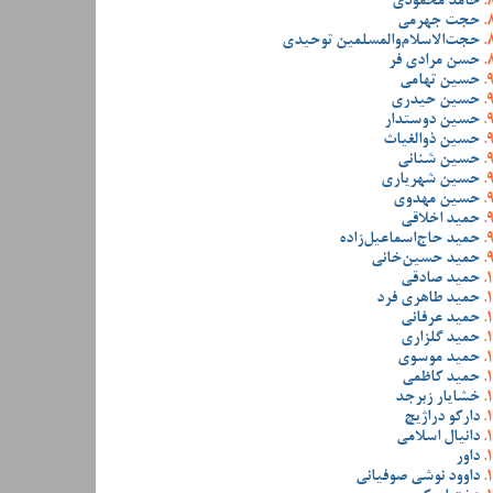
حامد محمودی
حجت جهرمی
حجت‌الاسلام‌والمسلمین توحیدی
حسن مرادی فر
حسین تهامی
حسین حیدری
حسین دوستدار
حسین ذوالغیاث
حسین شنانی
حسین شهریاری
حسین مهدوی
حمید اخلاقی
حمید حاج‌اسماعیل‌زاده
حمید حسین‌خانی
حمید صادقی
حمید طاهری فرد
حمید عرفانی
حمید گلزاری
حمید موسوی
حمید کاظمی
خشایار زبرجد
دارکو دراژیچ
دانیال اسلامی
داور
داوود نوشی صوفیانی