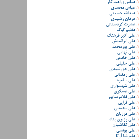
عباس زراعت کار
عباس محمدی
عبدالله حسینی
عرفان رشیدی
عشرت کردستانی
عظیم گوک
علی اکبر فرهنگ
علی ایرانمنش
علی پورمحمد
علی تهامی
علی خادمی
علی خلیلی
علی خورشیدی
علی رمضانی
علی سامره
علی شهسواری
علی عسگری
علی غلامرضاپور
علی قرایی
علی محمدی
علی مرزبان
علی وزیری پناه
علی کفاشیان
علی یونسی
علیرضا آرتا