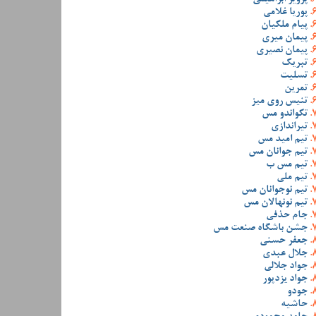
پوریا غلامی
پیام ملکیان
پیمان میری
پیمان نصیری
تبریک
تسلیت
تمرین
تنیس روی میز
تکواندو مس
تیراندازی
تیم امید مس
تیم جوانان مس
تیم مس ب
تیم ملی
تیم نوجوانان مس
تیم نونهالان مس
جام حذفی
جشن باشگاه صنعت مس
جعفر حسنی
جلال عبدی
جواد جلالی
جواد یزدپور
جودو
حاشیه