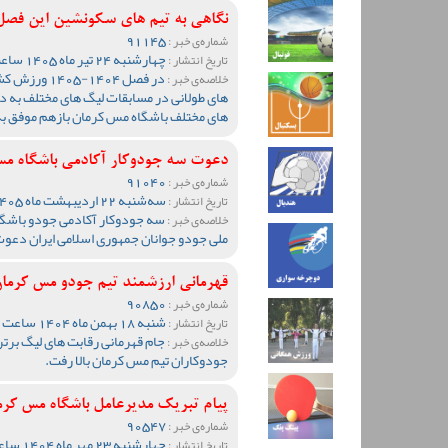
نگاهی به تیم های سکونشین این فصل
91145
شماره‌ی خبر :
چهارشنبه 24 تیر ماه 1405 ساعت 10:18
تاریخ انتشار :
در فصل 1404-
خلاصه‌ی خبر :
های طولانی در مسابقات لیگ های مختلف به دل
های مختلف باشگاه مس کرمان بازهم موفق ب
دعوت سه جودوکار آکادمی باشگاه مس 
91040
شماره‌ی خبر :
سه‌شنبه 22 اردیبهشت ماه 1405 ساعت 09:26
تاریخ انتشار :
سه جودوکار آکادمی جودو باشگا
خلاصه‌ی خبر :
ملی جودو جوانان جمهوری اسلامی ایران دعو
قهرمانی ارزشمند تیم جودو مس کرمان
90850
شماره‌ی خبر :
شنبه 18 بهمن ماه 1404 ساعت 09:37
تاریخ انتشار :
جام قهرمانی رقابت های لیگ برت
خلاصه‌ی خبر :
جودوکاران تیم مس کرمان بالا رفت.
پیام تبریک مدیرعامل باشگاه مس کرم
90547
شماره‌ی خبر :
چهارشنبه 23 مهر ماه 1404 ساعت 14:18
تاریخ انتشار :