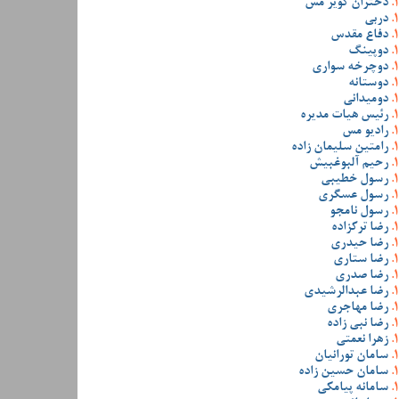
دختران کویر مس
دربی
دفاع مقدس
دوپینگ
دوچرخه سواری
دوستانه
دومیدانی
رئیس هیات مدیره
رادیو مس
رامتین سلیمان زاده
رحیم آلبوغبیش
رسول خطیبی
رسول عسگری
رسول نامجو
رضا ترکزاده
رضا حیدری
رضا ستاری
رضا صدری
رضا عبدالرشیدی
رضا مهاجری
رضا نبی زاده
زهرا نعمتی
سامان تورانیان
سامان حسین زاده
سامانه پیامکی