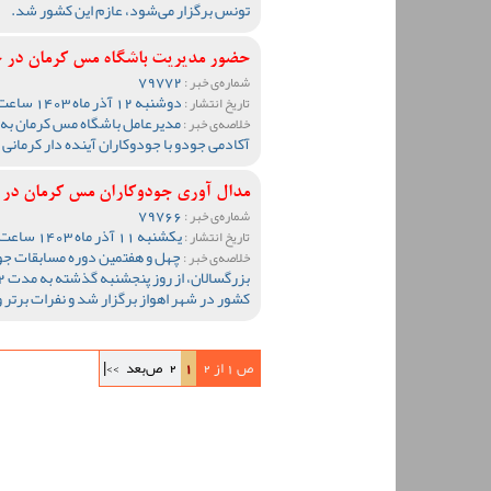
تونس برگزار می‌شود، عازم این کشور شد.
حضور مدیریت باشگاه مس کرمان در جم
79772
شماره‌ی خبر :
دوشنبه 12 آذر ماه 1403 ساعت 12:52
تاریخ انتشار :
مدیرعامل باشگاه مس کرمان به ه
خلاصه‌ی خبر :
آکادمی جودو با جودوکاران آینده دار کرمانی و
مدال آوری جودوکاران مس کرمان در م
79766
شماره‌ی خبر :
یکشنبه 11 آذر ماه 1403 ساعت 11:27
تاریخ انتشار :
چهل و هفتمین دوره مسابقات جود
خلاصه‌ی خبر :
کشور در شهر اهواز برگزار شد و نفرات برتر
ص 1 از 2
1
2
ص‌بعد
>>|