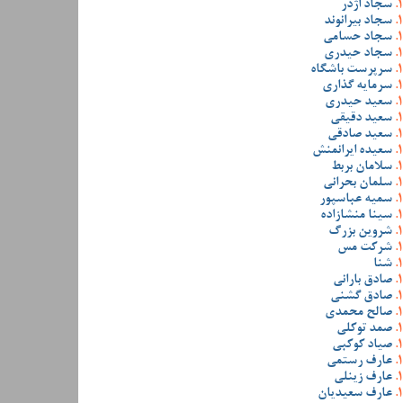
سجاد اژدر
سجاد بیرانوند
سجاد حسامی
سجاد حیدری
سرپرست باشگاه
سرمایه گذاری
سعید حیدری
سعید دقیقی
سعید صادقی
سعیده ایرانمنش
سلامان بربط
سلمان بحرانی
سمیه عباسپور
سینا منشازاده
شروین بزرگ
شرکت مس
شنا
صادق بارانی
صادق گشنی
صالح محمدی
صمد توکلی
صیاد کوکبی
عارف رستمی
عارف زینلی
عارف سعیدیان