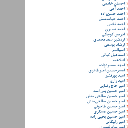
احسان خادمی
احمد آهی
احمد حسن‌زاده
احمد حیات‌منش
احمد نخعی
احمد نصیری
ادریس کوچکی
اردشیر سعدمحمدی
ارشاد یوسفی
اسپانسر
اسماعیل کیانی
اطلاعیه
امجد مسعودزاده
امسرحسین امیرطاهری
امید پورقنبر
امید زارع
امیر حاج رضایی
امیر حسین بنی اسد
امیر حسین صالحی منش
امیر حسین صالحی‌منش
امیر حسین طاحونی
امیر حسین عسگری
امیر حسین یحیی زاده
امیر زلیکانی
امیر سام نصیری