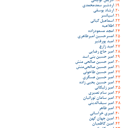
ادریس کوچکی
اردشیر سعدمحمدی
ارشاد یوسفی
اسپانسر
اسماعیل کیانی
اطلاعیه
امجد مسعودزاده
امسرحسین امیرطاهری
امید پورقنبر
امید زارع
امیر حاج رضایی
امیر حسین بنی اسد
امیر حسین صالحی منش
امیر حسین صالحی‌منش
امیر حسین طاحونی
امیر حسین عسگری
امیر حسین یحیی زاده
امیر زلیکانی
امیر سام نصیری
امیر سامان تورانیان
امیر سیف‌الدینی
امیر طاهر
امیری خراسانی
امین جهان کهن
امین کاظمیان