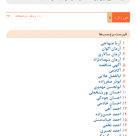
ص 1 از 1
1
فهرست برچسب‌ها
آرتا منهاجی
آرمان اکوان
آرمان سالاری
آرمان شهدادنژاد
آگهی مناقصه
آکادمی
ابالفضل علایی
ابوذر صفرزاده
ابولحسن مهدوی
احسان پورشیخعلی
احسان جودکی
احسان خادمی
احمد آهی
احمد حسن‌زاده
احمد حیات‌منش
احمد نخعی
احمد نصیری