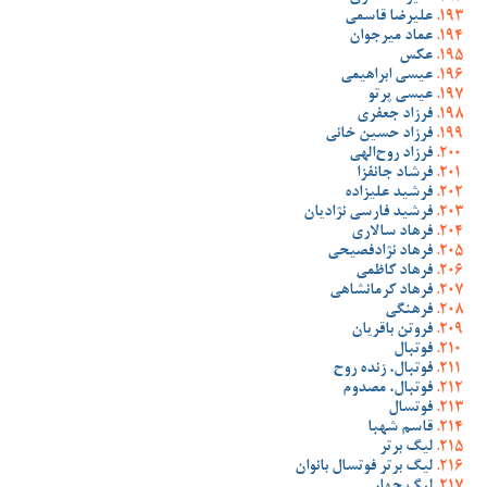
علیرضا قاسمی
عماد میرجوان
عکس
عیسی ابراهیمی
عیسی پرتو
فرزاد جعفری
فرزاد حسین خانی
فرزاد روح‌الهی
فرشاد جانفزا
فرشید علیزاده
فرشید فارسی نژادیان
فرهاد سالاری
فرهاد نژادفصیحی
فرهاد کاظمی
فرهاد کرمانشاهی
فرهنگی
فروتن باقریان
فوتبال
فوتبال، زنده روح
فوتبال، مصدوم
فوتسال
قاسم شهبا
لیگ برتر
لیگ برتر فوتسال بانوان