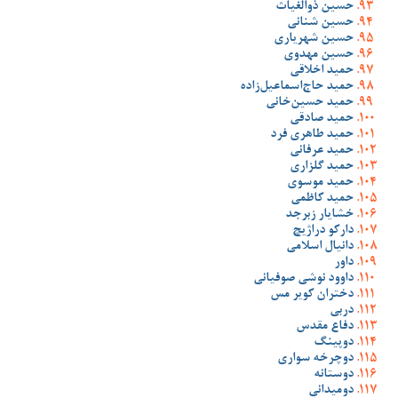
حسین ذوالغیاث
حسین شنانی
حسین شهریاری
حسین مهدوی
حمید اخلاقی
حمید حاج‌اسماعیل‌زاده
حمید حسین‌خانی
حمید صادقی
حمید طاهری فرد
حمید عرفانی
حمید گلزاری
حمید موسوی
حمید کاظمی
خشایار زبرجد
دارکو دراژیچ
دانیال اسلامی
داور
داوود نوشی صوفیانی
دختران کویر مس
دربی
دفاع مقدس
دوپینگ
دوچرخه سواری
دوستانه
دومیدانی