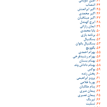
امین کاویانی
انتصاب
اکبر ایرانمنش
اکبر محمدی
اکبر میثاقیان
ایرج کهندل
ایمان رازانی
بابا محمدی
برنامه بازی
بسکتبال
بسکتبال بانوان
بگوویچ
بهرام احمدی
بهرام رشیدفرخی
بهنام بستان
بهنام داداش وند
بوکس
پخش زنده
پرویز ابراهیمی
پوریا غلامی
پیام ملکیان
پیمان میری
پیمان نصیری
تبریک
تسلیت