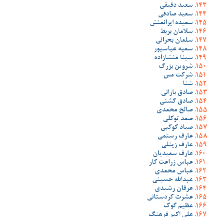
سعید دقیقی
سعید صادقی
سعیده ایرانمنش
سلامان بربط
سلمان بحرانی
سمیه عباسپور
سینا منشازاده
شروین بزرگ
شرکت مس
شنا
صادق بارانی
صادق گشنی
صالح محمدی
صمد توکلی
صیاد کوکبی
عارف رستمی
عارف زینلی
عارف سعیدیان
عباس زراعت کار
عباس محمدی
عبدالله حسینی
عرفان رشیدی
عشرت کردستانی
عظیم گوک
علی اکبر فرهنگ