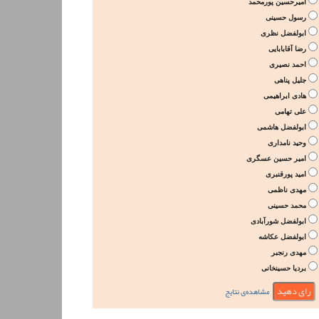
امیرحسین پورمحمد
رسول حسینی
ابولفضل نظری
رضا آقابابایی
احمد نصیری
جلیل پناهی
هادی ابراهیمی
علی تهامی
ابولفضل هاشمی
وحید نامداری
امیر حسین عسگری
امید پورقنبری
مهدی ناظمی
محمد حسینی
ابولفضل شورآبادی
ابولفضل عکاشه
مهدی رنجبر
بردیا حسینخانی
مشاهده‌ی نتایج