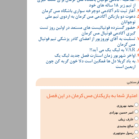
اطلاعیه آکادمی فوتبال باشگاه مس کرمان برای تست گیری
از تیم زیر 18 ساله های خود
آغاز ثبت نام آکادمی دوچرخه سواری باشگاه مس کرمان
دعوت دو بازیکن آکادمی مس کرمان به اردوی تیم ملی
نوجوانان
حضور گسترده فوتبالیست های مستعد در اولین روز تست
گیری آکادمی فوتبال مس کرمان
تسلیت به آقای نوروزپور از اعضای کادر پزشکی تیم فوتبال
مس کرمان
VAR به لیگ یک می آید؟!
اواخر شهریور زمان استارت فصل جدید لیگ یک
به یاد کربلا دل ها غمگین است دلا خون گریه کن چون
اربعین است
رسنجی
امتیاز شما به بازیکنان مس کرمان در این فصل
مجید بهروزی
امیر حسین بهزادی
عارف زینلی
صالح محمدی
رسول منوچهری