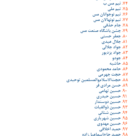
تیم مس ب
تیم ملی
تیم نوجوانان مس
تیم نونهالان مس
جام حذفی
جشن باشگاه صنعت مس
جعفر حسنی
جلال عبدی
جواد جلالی
جواد یزدپور
جودو
حاشیه
حامد محمودی
حجت جهرمی
حجت‌الاسلام‌والمسلمین توحیدی
حسن مرادی فر
حسین تهامی
حسین حیدری
حسین دوستدار
حسین ذوالغیاث
حسین شنانی
حسین شهریاری
حسین مهدوی
حمید اخلاقی
حمید حاج‌اسماعیل‌زاده