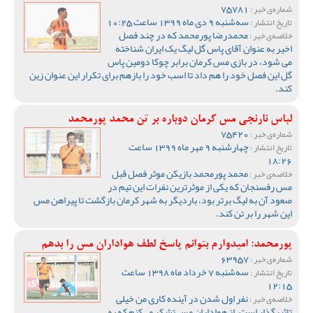
75781
شماره‌ی خبر :
سه‌شنبه 9 دی ماه 1399 ساعت 10:25
تاریخ انتشار :
محمدرضا پورمحمد که در چند فصل
خلاصه‌ی خبر :
اخیر به عنوان آقای پاس گل لیگ یک ایران شناخته
می شود، در بازی مس کرمان برابر چوکا دومین پاس
گل این فصل خود را هم داد تا اسب خود را بازهم برای تکرار این عنوان زین
کند.
لباس نارنجی مس کرمان دوباره بر تن محمد پورمحمد
75420
شماره‌ی خبر :
چهارشنبه 9 مهر ماه 1399 ساعت
تاریخ انتشار :
18:26
محمد پورمحمد بازیکن موثر فصل قبل
خلاصه‌ی خبر :
مس رفسنجان که یکی از موثرترین نفرات این تیم در
صعود آن به لیگ برتر بود، باردیگر به شهر کرمان بازگشت تا پیراهن مس
این شهر را بر تن کند.
پورمحمد: امیدوارم بتوانم پاسخ لطف هواداران مس را بدهم
63957
شماره‌ی خبر :
سه‌شنبه 7 خرداد ماه 1398 ساعت
تاریخ انتشار :
12:15
نفر اول شدن در آینده کاری من خیلی
خلاصه‌ی خبر :
تاثیرگذار است. از هواداران مس تشکر می‌کنم که به