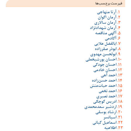
فهرست برچسب‌ها
آرتا منهاجی
آرمان اکوان
آرمان سالاری
آرمان شهدادنژاد
آگهی مناقصه
آکادمی
ابالفضل علایی
ابوذر صفرزاده
ابولحسن مهدوی
احسان پورشیخعلی
احسان جودکی
احسان خادمی
احمد آهی
احمد حسن‌زاده
احمد حیات‌منش
احمد نخعی
احمد نصیری
ادریس کوچکی
اردشیر سعدمحمدی
ارشاد یوسفی
اسپانسر
اسماعیل کیانی
اطلاعیه