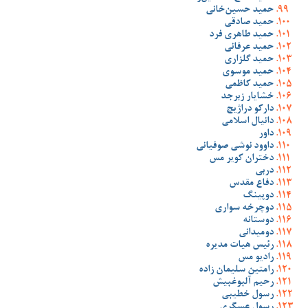
حمید حسین‌خانی
حمید صادقی
حمید طاهری فرد
حمید عرفانی
حمید گلزاری
حمید موسوی
حمید کاظمی
خشایار زبرجد
دارکو دراژیچ
دانیال اسلامی
داور
داوود نوشی صوفیانی
دختران کویر مس
دربی
دفاع مقدس
دوپینگ
دوچرخه سواری
دوستانه
دومیدانی
رئیس هیات مدیره
رادیو مس
رامتین سلیمان زاده
رحیم آلبوغبیش
رسول خطیبی
رسول عسگری