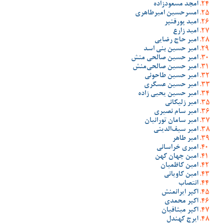
امجد مسعودزاده
امسرحسین امیرطاهری
امید پورقنبر
امید زارع
امیر حاج رضایی
امیر حسین بنی اسد
امیر حسین صالحی منش
امیر حسین صالحی‌منش
امیر حسین طاحونی
امیر حسین عسگری
امیر حسین یحیی زاده
امیر زلیکانی
امیر سام نصیری
امیر سامان تورانیان
امیر سیف‌الدینی
امیر طاهر
امیری خراسانی
امین جهان کهن
امین کاظمیان
امین کاویانی
انتصاب
اکبر ایرانمنش
اکبر محمدی
اکبر میثاقیان
ایرج کهندل