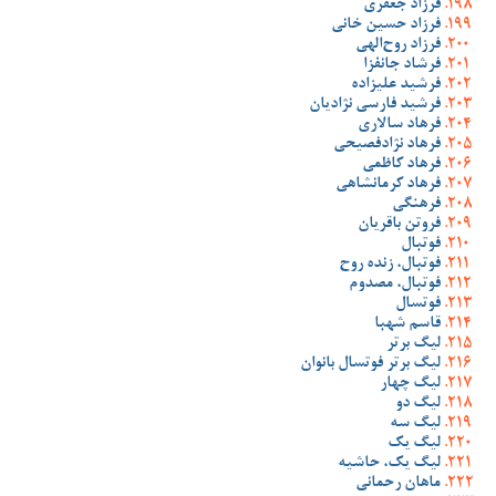
فرزاد جعفری
فرزاد حسین خانی
فرزاد روح‌الهی
فرشاد جانفزا
فرشید علیزاده
فرشید فارسی نژادیان
فرهاد سالاری
فرهاد نژادفصیحی
فرهاد کاظمی
فرهاد کرمانشاهی
فرهنگی
فروتن باقریان
فوتبال
فوتبال، زنده روح
فوتبال، مصدوم
فوتسال
قاسم شهبا
لیگ برتر
لیگ برتر فوتسال بانوان
لیگ چهار
لیگ دو
لیگ سه
لیگ یک
لیگ یک، حاشیه
ماهان رحمانی