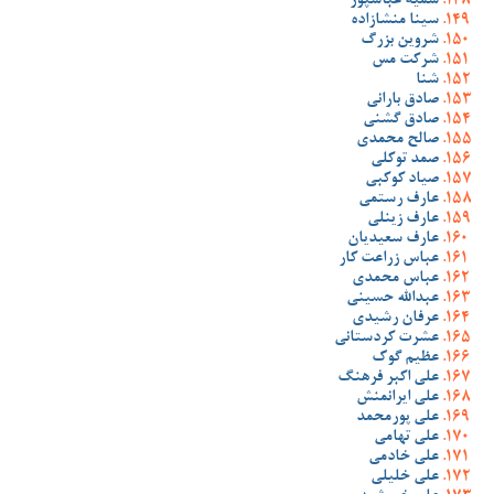
سمیه عباسپور
سینا منشازاده
شروین بزرگ
شرکت مس
شنا
صادق بارانی
صادق گشنی
صالح محمدی
صمد توکلی
صیاد کوکبی
عارف رستمی
عارف زینلی
عارف سعیدیان
عباس زراعت کار
عباس محمدی
عبدالله حسینی
عرفان رشیدی
عشرت کردستانی
عظیم گوک
علی اکبر فرهنگ
علی ایرانمنش
علی پورمحمد
علی تهامی
علی خادمی
علی خلیلی