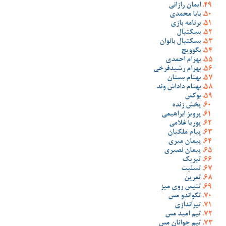
ایمان رازانی
بابا محمدی
برنامه بازی
بسکتبال
بسکتبال بانوان
بگوویچ
بهرام احمدی
بهرام رشیدفرخی
بهنام بستان
بهنام داداش وند
بوکس
پخش زنده
پرویز ابراهیمی
پوریا غلامی
پیام ملکیان
پیمان میری
پیمان نصیری
تبریک
تسلیت
تمرین
تنیس روی میز
تکواندو مس
تیراندازی
تیم امید مس
تیم جوانان مس