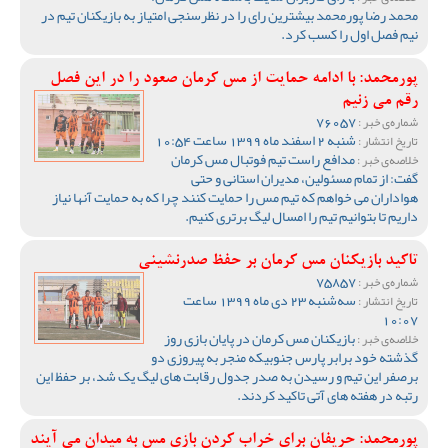
محمد رضا پورمحمد بیشترین رای را در نظرسنجی امتیاز به بازیکنان تیم در
نیم فصل اول را کسب کرد.
پورمحمد: با ادامه حمایت از مس کرمان صعود را در این فصل
رقم می زنیم
76057
شماره‌ی خبر :
شنبه 2 اسفند ماه 1399 ساعت 10:54
تاریخ انتشار :
مدافع راست تیم فوتبال مس کرمان
خلاصه‌ی خبر :
گفت: از تمام مسئولین، مدیران استانی و حتی
هواداران می خواهم که تیم مس را حمایت کنند چرا که به حمایت آنها نیاز
داریم تا بتوانیم تیم را امسال لیگ برتری کنیم.
تاکید بازیکنان مس کرمان بر حفظ صدرنشینی
75857
شماره‌ی خبر :
سه‌شنبه 23 دی ماه 1399 ساعت
تاریخ انتشار :
10:07
بازیکنان مس کرمان در پایان بازی روز
خلاصه‌ی خبر :
گذشته خود برابر پارس جنوبیکه منجر به پیروزی دو
برصفر این تیم و رسیدن به صدر جدول رقابت های لیگ یک شد، بر حفظ این
رتبه در هفته های آتی تاکید کردند.
پورمحمد: حریفان برای خراب کردن بازی مس به میدان می آیند