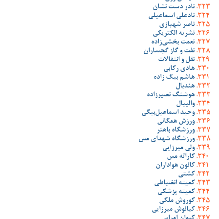
نادر دست نشان
نادعلی اسماعیلی
ناصر شهبازی
نشریه الکتریکی
نعمت بخشی‌زاده
نفت و گاز گچساران
نقل و انتقالات
هادی رکابی
هاشم بیگ زاده
هندبال
هوشنگ نصیرزاده
والیبال
وحید اسماعیل‌بیگی
ورزش همگانی
ورزشگاه باهنر
ورزشگاه شهدای مس
ولی میرزایی
کاراته مس
کانون هواداران
کشتی
کمیته انضباطی
کمیته پزشکی
کوروش ملکی
کیانوش میرزایی
کیوان امرایی