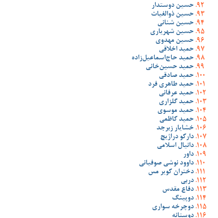
حسین دوستدار
حسین ذوالغیاث
حسین شنانی
حسین شهریاری
حسین مهدوی
حمید اخلاقی
حمید حاج‌اسماعیل‌زاده
حمید حسین‌خانی
حمید صادقی
حمید طاهری فرد
حمید عرفانی
حمید گلزاری
حمید موسوی
حمید کاظمی
خشایار زبرجد
دارکو دراژیچ
دانیال اسلامی
داور
داوود نوشی صوفیانی
دختران کویر مس
دربی
دفاع مقدس
دوپینگ
دوچرخه سواری
دوستانه