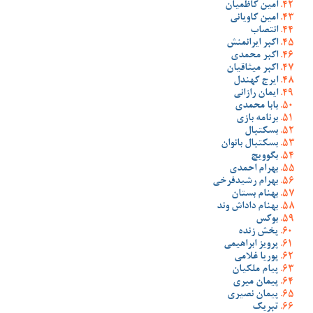
امین کاظمیان
امین کاویانی
انتصاب
اکبر ایرانمنش
اکبر محمدی
اکبر میثاقیان
ایرج کهندل
ایمان رازانی
بابا محمدی
برنامه بازی
بسکتبال
بسکتبال بانوان
بگوویچ
بهرام احمدی
بهرام رشیدفرخی
بهنام بستان
بهنام داداش وند
بوکس
پخش زنده
پرویز ابراهیمی
پوریا غلامی
پیام ملکیان
پیمان میری
پیمان نصیری
تبریک