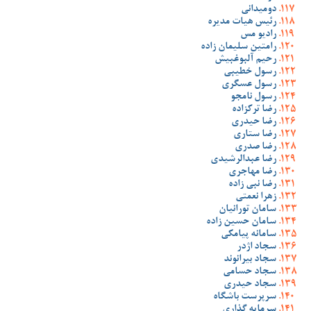
دومیدانی
رئیس هیات مدیره
رادیو مس
رامتین سلیمان زاده
رحیم آلبوغبیش
رسول خطیبی
رسول عسگری
رسول نامجو
رضا ترکزاده
رضا حیدری
رضا ستاری
رضا صدری
رضا عبدالرشیدی
رضا مهاجری
رضا نبی زاده
زهرا نعمتی
سامان تورانیان
سامان حسین زاده
سامانه پیامکی
سجاد اژدر
سجاد بیرانوند
سجاد حسامی
سجاد حیدری
سرپرست باشگاه
سرمایه گذاری