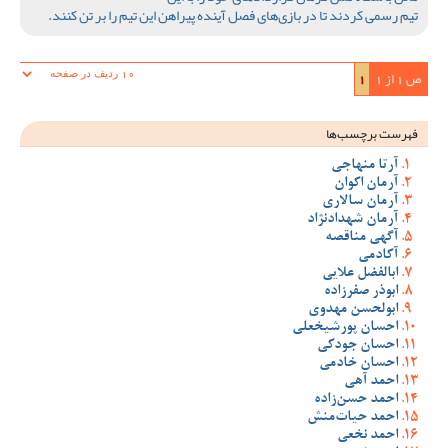
تیم رسمی کردند تا در بازی‌های فصل آینده پیراهن این تیم را بر تن کنند.
ص 1 از 1
1
فهرست برچسب‌ها
آرتا منهاجی
آرمان اکوان
آرمان سالاری
آرمان شهدادنژاد
آگهی مناقصه
آکادمی
ابالفضل علایی
ابوذر صفرزاده
ابولحسن مهدوی
احسان پورشیخعلی
احسان جودکی
احسان خادمی
احمد آهی
احمد حسن‌زاده
احمد حیات‌منش
احمد نخعی