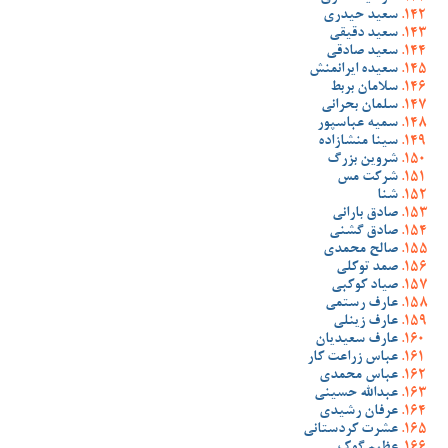
سعید حیدری
سعید دقیقی
سعید صادقی
سعیده ایرانمنش
سلامان بربط
سلمان بحرانی
سمیه عباسپور
سینا منشازاده
شروین بزرگ
شرکت مس
شنا
صادق بارانی
صادق گشنی
صالح محمدی
صمد توکلی
صیاد کوکبی
عارف رستمی
عارف زینلی
عارف سعیدیان
عباس زراعت کار
عباس محمدی
عبدالله حسینی
عرفان رشیدی
عشرت کردستانی