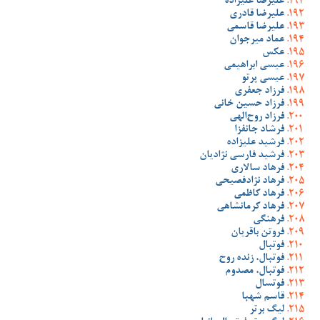
علیرضا علیزاده
علیرضا قادری
علیرضا قاسمی
عماد میرجوان
عکس
عیسی ابراهیمی
عیسی پرتو
فرزاد جعفری
فرزاد حسین خانی
فرزاد روح‌الهی
فرشاد جانفزا
فرشید علیزاده
فرشید فارسی نژادیان
فرهاد سالاری
فرهاد نژادفصیحی
فرهاد کاظمی
فرهاد کرمانشاهی
فرهنگی
فروتن باقریان
فوتبال
فوتبال، زنده روح
فوتبال، مصدوم
فوتسال
قاسم شهبا
لیگ برتر