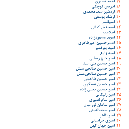
احمد نصیری
ادریس کوچکی
اردشیر سعدمحمدی
ارشاد یوسفی
اسپانسر
اسماعیل کیانی
اطلاعیه
امجد مسعودزاده
امسرحسین امیرطاهری
امید پورقنبر
امید زارع
امیر حاج رضایی
امیر حسین بنی اسد
امیر حسین صالحی منش
امیر حسین صالحی‌منش
امیر حسین طاحونی
امیر حسین عسگری
امیر حسین یحیی زاده
امیر زلیکانی
امیر سام نصیری
امیر سامان تورانیان
امیر سیف‌الدینی
امیر طاهر
امیری خراسانی
امین جهان کهن