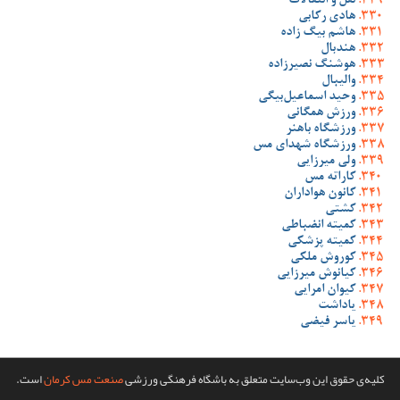
نقل و انتقالات
هادی رکابی
هاشم بیگ زاده
هندبال
هوشنگ نصیرزاده
والیبال
وحید اسماعیل‌بیگی
ورزش همگانی
ورزشگاه باهنر
ورزشگاه شهدای مس
ولی میرزایی
کاراته مس
کانون هواداران
کشتی
کمیته انضباطی
کمیته پزشکی
کوروش ملکی
کیانوش میرزایی
کیوان امرایی
یاداشت
یاسر فیضی
کلیه‌ی حقوق این وب‌سایت متعلق به باشگاه فرهنگی ورزشی
صنعت مس کرمان
است.