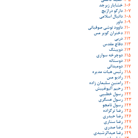
حمید کاظمی
خشایار زبرجد
دارکو دراژیچ
دانیال اسلامی
داور
داوود نوشی صوفیانی
دختران کویر مس
دربی
دفاع مقدس
دوپینگ
دوچرخه سواری
دوستانه
دومیدانی
رئیس هیات مدیره
رادیو مس
رامتین سلیمان زاده
رحیم آلبوغبیش
رسول خطیبی
رسول عسگری
رسول نامجو
رضا ترکزاده
رضا حیدری
رضا ستاری
رضا صدری
رضا عبدالرشیدی