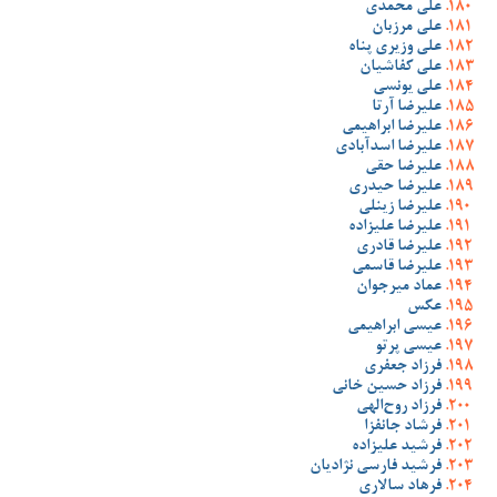
علی محمدی
علی مرزبان
علی وزیری پناه
علی کفاشیان
علی یونسی
علیرضا آرتا
علیرضا ابراهیمی
علیرضا اسدآبادی
علیرضا حقی
علیرضا حیدری
علیرضا زینلی
علیرضا علیزاده
علیرضا قادری
علیرضا قاسمی
عماد میرجوان
عکس
عیسی ابراهیمی
عیسی پرتو
فرزاد جعفری
فرزاد حسین خانی
فرزاد روح‌الهی
فرشاد جانفزا
فرشید علیزاده
فرشید فارسی نژادیان
فرهاد سالاری