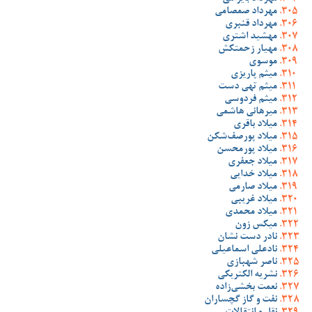
مهرداد صمصامی
مهرداد قنبری
مهشید اشتری
مهیار زحمتکش
موسوی
میثم پاریزی
میثم تهی دست
میثم فردوسی
میرهانی هاشمی
میلاد باقری
میلاد پورصف‌شکن
میلاد پورمحسن
میلاد جعفری
میلاد خدایی
میلاد صارمی
میلاد غریبی
میلاد محمدی
میکس زون
نادر دست نشان
نادعلی اسماعیلی
ناصر شهبازی
نشریه الکتریکی
نعمت بخشی‌زاده
نفت و گاز گچساران