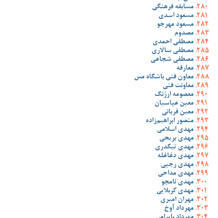
مسابقه فرهنگی
مسعود اسدی
مسعود مهرجو
مصدوم
مصطفی احمدی
مصطفی سالاری
مصطفی شجاعی
معارفه
معاون فنی باشگاه مس
معاونت فنی
معصومه ارژنگ
معین عباسیان
معین قربانی
منصور ابراهیم‌زاده
مهدی اسلامی
مهدی بریحی
مهدی تیکدری
مهدی دغاغله
مهدی رجبی
مهدی مداحی
مهدی نامجو
مهدی کربلایی
مهران امیری
مهرداد آوخ
مهرداد بایرامی