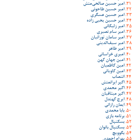
امیر حسین صالحی‌منش
امیر حسین طاحونی
امیر حسین عسگری
امیر حسین یحیی زاده
امیر زلیکانی
امیر سام نصیری
امیر سامان تورانیان
امیر سیف‌الدینی
امیر طاهر
امیری خراسانی
امین جهان کهن
امین کاظمیان
امین کاویانی
انتصاب
اکبر ایرانمنش
اکبر محمدی
اکبر میثاقیان
ایرج کهندل
ایمان رازانی
بابا محمدی
برنامه بازی
بسکتبال
بسکتبال بانوان
بگوویچ
بهرام احمدی