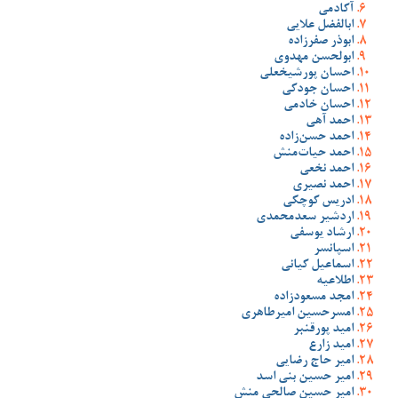
آکادمی
ابالفضل علایی
ابوذر صفرزاده
ابولحسن مهدوی
احسان پورشیخعلی
احسان جودکی
احسان خادمی
احمد آهی
احمد حسن‌زاده
احمد حیات‌منش
احمد نخعی
احمد نصیری
ادریس کوچکی
اردشیر سعدمحمدی
ارشاد یوسفی
اسپانسر
اسماعیل کیانی
اطلاعیه
امجد مسعودزاده
امسرحسین امیرطاهری
امید پورقنبر
امید زارع
امیر حاج رضایی
امیر حسین بنی اسد
امیر حسین صالحی منش