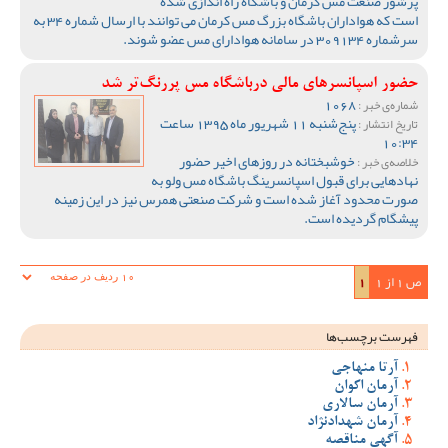
پرشور صنعت مس کرمان و باشگاه راه اندازی شده
است که هواداران باشگاه بزرگ مس کرمان می توانند با ارسال شماره 34 به
سرشماره 309134 در سامانه هوادارای مس عضو شوند.
حضور اسپانسرهای مالی درباشگاه مس پررنگ‌تر شد
1068
شماره‌ی خبر :
پنج‌شنبه 11 شهریور ماه 1395 ساعت
تاریخ انتشار :
10:34
خوشبختانه در روزهای اخیر حضور
خلاصه‌ی خبر :
نهادهایی برای قبول اسپانسرینگ باشگاه مس ولو به
صورت محدود آغاز شده است و شرکت صنعتی همرس نیز در این زمینه
پیشگام گردیده است.
ص 1 از 1
1
فهرست برچسب‌ها
آرتا منهاجی
آرمان اکوان
آرمان سالاری
آرمان شهدادنژاد
آگهی مناقصه