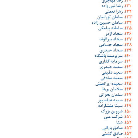
رضا مهاجری
رضا نبی زاده
زهرا نعمتی
سامان تورانیان
سامان حسین زاده
سامانه پیامکی
سجاد اژدر
سجاد بیرانوند
سجاد حسامی
سجاد حیدری
سرپرست باشگاه
سرمایه گذاری
سعید حیدری
سعید دقیقی
سعید صادقی
سعیده ایرانمنش
سلامان بربط
سلمان بحرانی
سمیه عباسپور
سینا منشازاده
شروین بزرگ
شرکت مس
شنا
صادق بارانی
صادق گشنی