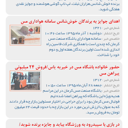
برنده خوش شانس هزاران تبلت، لپ تاپ گوشی هوشمند و جوایز نقدی
هفتگی شوید.
اهدای جوایز به برندگان خوش‌شانس سامانه هواداری مس
1321
شماره‌ی خبر :
دوشنبه 1 آذر ماه 1395 ساعت 10:46
تاریخ انتشار :
سامانه هوادارای باشگاه صنعت مس
خلاصه‌ی خبر :
کرمان که چندی است با همکاری شرکت فاسین راه
اندازی شده است اولین برندگان هفته اول و دوم
خود را شناخت.
حضور خانواده باشگاه مس در خیریه یاس/فروش 24 میلیونی
پیراهن مس
1312
شماره‌ی خبر :
جمعه 28 آبان ماه 1395 ساعت 10:50
تاریخ انتشار :
باشگاه صنعت مس کرمان در این مراسم
خلاصه‌ی خبر :
هدیه ویژه این باشگاه که پیراهن امضا شده تیم
فوتبال مس کرمان بود را برای حراجی در اختیار مسئولین بازارچه قرار دادند
که به عنوان با ارزش ترین مورد در این بازارچه با حدود قیمت 24 میلیون
تومان به فروش رسید.
در بازی با سپیدرود به ورزشگاه بیاید و جایزه برنده شوید/