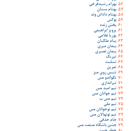
بهرام رشیدفرخی
بهنام بستان
بهنام داداش وند
بوکس
پخش زنده
پرویز ابراهیمی
پوریا غلامی
پیام ملکیان
پیمان میری
پیمان نصیری
تبریک
تسلیت
تمرین
تنیس روی میز
تکواندو مس
تیراندازی
تیم امید مس
تیم جوانان مس
تیم مس ب
تیم ملی
تیم نوجوانان مس
تیم نونهالان مس
جام حذفی
جشن باشگاه صنعت مس
جعفر حسنی