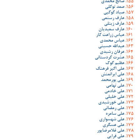
صالح محمدی
صمد توکلی
صیاد کوکبی
عارف رستمی
عارف زینلی
عارف سعیدیان
عباس زراعت کار
عباس محمدی
عبدالله حسینی
عرفان رشیدی
عشرت کردستانی
عظیم گوک
علی اکبر فرهنگ
علی ایرانمنش
علی پورمحمد
علی تهامی
علی خادمی
علی خلیلی
علی خورشیدی
علی رمضانی
علی سامره
علی شهسواری
علی عسگری
علی غلامرضاپور
علی قرایی