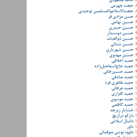
حامد محمودی
حجت جهرمی
حجت‌الاسلام‌والمسلمین توحیدی
حسن مرادی فر
حسین تهامی
حسین حیدری
حسین دوستدار
حسین ذوالغیاث
حسین شنانی
حسین شهریاری
حسین مهدوی
حمید اخلاقی
حمید حاج‌اسماعیل‌زاده
حمید حسین‌خانی
حمید صادقی
حمید طاهری فرد
حمید عرفانی
حمید گلزاری
حمید موسوی
حمید کاظمی
خشایار زبرجد
دارکو دراژیچ
دانیال اسلامی
داور
داوود نوشی صوفیانی