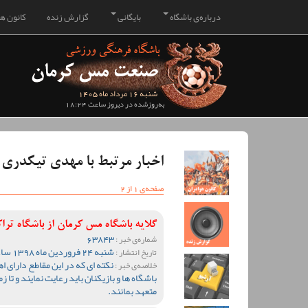
درباره‌ی باشگاه
بایگانی
گزارش زنده
کانون هو
شنبه 16 مرداد ماه 1405
به‌روزشده در دیروز ساعت 18:24
اخبار مرتبط با مهدی تیکدری
صفحه‌ی 1 از 2
گلایه باشگاه مس کرمان از باشگاه تر
63843
شماره‌ی خبر :
شنبه 24 فروردین ماه 1398 ساعت 07:55
تاریخ انتشار :
نکته ای که در این مقاطع دارای 
خلاصه‌ی خبر :
باشگاه ها و بازیکنان باید رعایت نمایند و تا ز
متعهد بمانند.