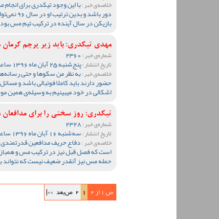
با این وجود تیکدری برای انجام م
خلاصه‌ی خبر :
دور باشد و 
بازیکن در سال آینده در ترکیب تیم مس بود.
مهدی تیکدری: باید زیر پرچم کرمان 
2360
شماره‌ی خبر :
پنج‌شنبه 25 آبان ماه 1396 ساعت 15:23
تاریخ انتشار :
به نظر من سکوها و حتی رسانه‌ها
خلاصه‌ی خبر :
حضور دارند باید کاملا فوتبالی باشد و مسائل 
اشکالی در خود میبینیم به وسیله‌ی همین م
تیکدری: روز سختی را برای مدافعان 
2328
شماره‌ی خبر :
سه‌شنبه 16 آبان ماه 1396 ساعت 10:58
تاریخ انتشار :
دفاع حریف مدافعین قدرتمندی دار
خلاصه‌ی خبر :
است که فصل قبل نیز در ترکیب مس و همبازی
حمله مس نیز آنقدر ضعیف نیست که نتواند ب
ص 1 از 2
1
2
ص‌بعد
>>|