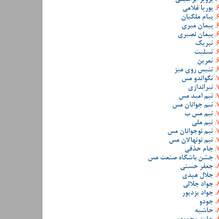
پوریا غلامی
پیام ملکیان
پیمان میری
پیمان نصیری
تبریک
تسلیت
تمرین
تنیس روی میز
تکواندو مس
تیراندازی
تیم امید مس
تیم جوانان مس
تیم مس ب
تیم ملی
تیم نوجوانان مس
تیم نونهالان مس
جام حذفی
جشن باشگاه صنعت مس
جعفر حسنی
جلال عبدی
جواد جلالی
جواد یزدپور
جودو
حاشیه