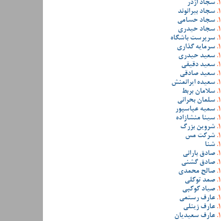
سجاد اژدر
سجاد بیرانوند
سجاد حسامی
سجاد حیدری
سرپرست باشگاه
سرمایه گذاری
سعید حیدری
سعید دقیقی
سعید صادقی
سعیده ایرانمنش
سلامان بربط
سلمان بحرانی
سمیه عباسپور
سینا منشازاده
شروین بزرگ
شرکت مس
شنا
صادق بارانی
صادق گشنی
صالح محمدی
صمد توکلی
صیاد کوکبی
عارف رستمی
عارف زینلی
عارف سعیدیان