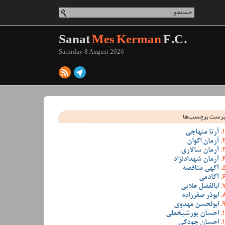
Sanat
Mes Kerman
F.C.
Saturday 8 August 2026
رست برچسب‌ها
آرتا منهاجی
آرمان اکوان
آرمان سالاری
آرمان شهدادنژاد
آگهی مناقصه
آکادمی
ابالفضل علایی
ابوذر صفرزاده
ابولحسن مهدوی
احسان پورشیخعلی
احسان جودکی