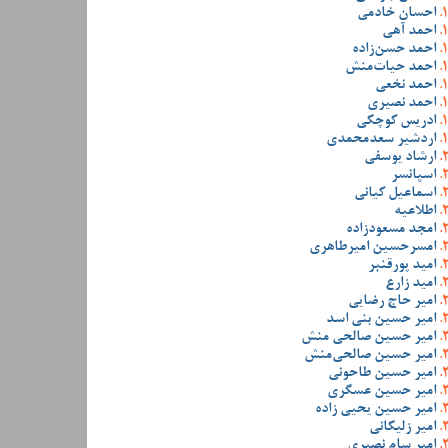
احسان خادمی
احمد آهی
احمد حسن‌زاده
احمد حیات‌منش
احمد نخعی
احمد نصیری
ادریس کوچکی
اردشیر سعدمحمدی
ارشاد یوسفی
اسپانسر
اسماعیل کیانی
اطلاعیه
امجد مسعودزاده
امسرحسین امیرطاهری
امید پورقنبر
امید زارع
امیر حاج رضایی
امیر حسین بنی اسد
امیر حسین صالحی منش
امیر حسین صالحی‌منش
امیر حسین طاحونی
امیر حسین عسگری
امیر حسین یحیی زاده
امیر زلیکانی
امیر سام نصیری