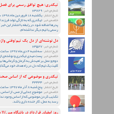
تیکدری: هیچ توافق رسمی برای فصل آ
63829
شماره‌ی خبر :
یکشنبه 18 فروردین ماه 1398 ساعت 10:15
تاریخ انتشار :
تیکدری که به تازگی تولد فرزند 
خلاصه‌ی خبر :
پدرها اضافه شود در رابطه با انتشار این خبر 
رسمی با تیم دیگر نداشته ام.
دل نوشته‌ای از دل یک تیم/وقتی واژه‌
63527
شماره‌ی خبر :
سه‌شنبه 4 دی ماه 1397 ساعت 11:30
تاریخ انتشار :
پست مهدی تیکدری و نوشته‌ی از 
خلاصه‌ی خبر :
دوم و عمل بر تعهدش به کرمان و کرمانی‌ها ب
کلیت یک تیم که دل در راه هدف خود می‌گذار
تیکدری و موضوعی که از اساس صحت
43434
شماره‌ی خبر :
پنج‌شنبه 8 آذر ماه 1397 ساعت 10:36
تاریخ انتشار :
موضوع جدایی از مس، از اساس و
خلاصه‌ی خبر :
تکذیب کردن موضوعی که از اساس وجود نداش
رسد به عمل، کار خنده داری باشد.
روز امضای قرارداد در باشگاه مس/11 بازیکن با مس امضا کردند(عکس)