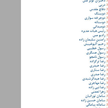
دختران کویر مس
دربی
دفاع مقدس
دوپینگ
دوچرخه سواری
دوستانه
دومیدانی
رئیس هیات مدیره
رادیو مس
رامتین سلیمان زاده
رحیم آلبوغبیش
رسول خطیبی
رسول عسگری
رسول نامجو
رضا ترکزاده
رضا حیدری
رضا ستاری
رضا صدری
رضا عبدالرشیدی
رضا مهاجری
رضا نبی زاده
زهرا نعمتی
سامان تورانیان
سامان حسین زاده
سامانه پیامکی