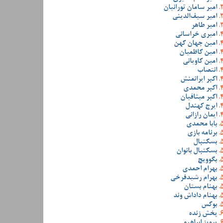
امیر سامان تورانیان
امیر سیف‌الدینی
امیر طاهر
امیری خراسانی
امین جهان کهن
امین کاظمیان
امین کاویانی
انتصاب
اکبر ایرانمنش
اکبر محمدی
اکبر میثاقیان
ایرج کهندل
ایمان رازانی
بابا محمدی
برنامه بازی
بسکتبال
بسکتبال بانوان
بگوویچ
بهرام احمدی
بهرام رشیدفرخی
بهنام بستان
بهنام داداش وند
بوکس
پخش زنده
پرویز ابراهیمی