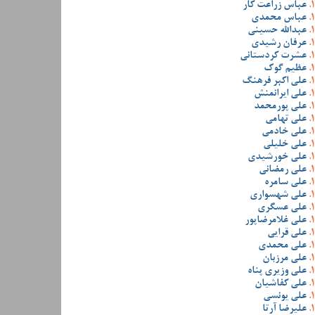
عباس زراعت کار
عباس محمدی
عبدالله حسینی
عرفان رشیدی
عشرت کردستانی
عظیم گوک
علی اکبر فرهنگ
علی ایرانمنش
علی پورمحمد
علی تهامی
علی خادمی
علی خلیلی
علی خورشیدی
علی رمضانی
علی سامره
علی شهسواری
علی عسگری
علی غلامرضاپور
علی قرایی
علی محمدی
علی مرزبان
علی وزیری پناه
علی کفاشیان
علی یونسی
علیرضا آرتا