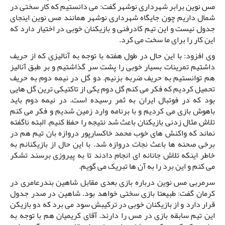
مس نوین برابر شهرداری نوشهر گفت: می دانستیم که کار سختی در
شمال داریم چون جایگاه شهرداری نوشهر همانند مس نوین اینجای
جدول نیست و این تیم کادرفنی و بازیکنان خوبی در اختیار دارد که
این کار را برای ما سخت می کرد.
وی افزود: با این حال در طول هفته با توجه به آنالیزی که از حریف
داشتیم تمرینات بسیار خوبی را پشت سر گذاشتیم و بر طبق آنالیز
هم توانستیم به حریف ضربه بزنیم. دو گل در نیمه دوم به حریف
تحمیل کردیم که فکر می کنم گل دوم یکی از تاکتیکی ترین گل هایی
بود که در فوتبال ایران به ثمر رسیده است. در نیمه دوم باید
باهوش بازی می کردیم و با برنامه وارد زمین شدیم و فکر می کنم
تلاش مثال زدنی بازیکنان باعث شد نتیجه را حفظ کنیم. البته ناگفته
نماند که واکنش های خوب محمد خاکسارپور دروازه بان تیم هم در
برخی صحنه ها باعث نجات دروازه شد. با این حال از بازیکنانم به
خاطر اینکه تلاش جانانه ای انجام دادند تا به پیروزی برسند تشکر
می کنم و این برد را به آن ها تبریک می گویم.
سرمربی مس نوین درباره بازی بعدی مقابل شاهین بندرعامری در
کرمان گفت: طبیعتا بازی سختی خواهد بود. شاهین در صدر جدول
قرار دارد و از بازیکنان خوبی در ترکیبش سود می برد که دو بازیکن
این تیم سابقه بازی در مس را دارند. آقای کریمیان هم با توجه به