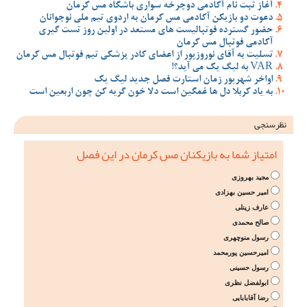
آغاز ثبت نام آکادمی دوچرخه سواری باشگاه مس کرمان
دعوت دو بازیکن آکادمی مس کرمان به اردوی تیم ملی نوجوانان
حضور گسترده فوتبالیست های مستعد در اولین روز تست گیری
آکادمی فوتبال مس کرمان
تسلیت به آقای نوروزپور از اعضای کادر پزشکی تیم فوتبال مس کرمان
VAR به لیگ یک می آید؟!
اواخر شهریور زمان استارت فصل جدید لیگ یک
به یاد کربلا دل ها غمگین است دلا خون گریه کن چون اربعین است
نظرسنجی
امتیاز شما به بازیکنان مس کرمان در این فصل
مجید بهروزی
امیر حسین بهزادی
عارف زینلی
صالح محمدی
رسول منوچهری
امیرحسین پورمحمد
رسول حسینی
ابولفضل نظری
رضا آقابابایی