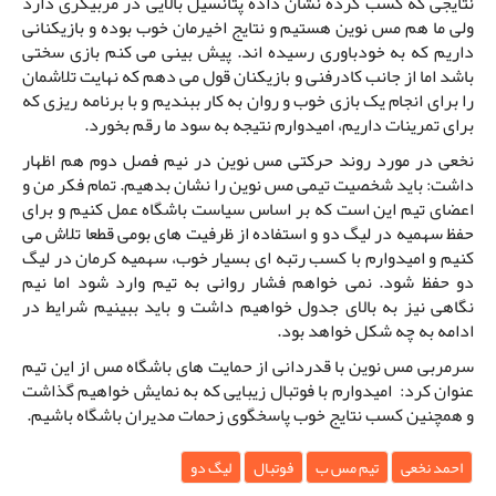
نتایجی که کسب کرده نشان داده پتانسیل بالایی در مربیگری دارد
ولی ما هم مس نوین هستیم و نتایج اخیرمان خوب بوده و بازیکنانی
داریم که به خودباوری رسیده اند. پیش بینی می کنم بازی سختی
باشد اما از جانب کادرفنی و بازیکنان قول می دهم که نهایت تلاشمان
را برای انجام یک بازی خوب و روان به کار ببندیم و با برنامه ریزی که
برای تمرینات داریم، امیدوارم نتیجه به سود ما رقم بخورد.
نخعی در مورد روند حرکتی مس نوین در نیم فصل دوم هم اظهار
داشت: باید شخصیت تیمی مس نوین را نشان بدهیم. تمام فکر من و
اعضای تیم این است که بر اساس سیاست باشگاه عمل کنیم و برای
حفظ سهمیه در لیگ دو و استفاده از ظرفیت های بومی قطعا تلاش می
کنیم و امیدوارم با کسب رتبه ای بسیار خوب، سهمیه کرمان در لیگ
دو حفظ شود. نمی خواهم فشار روانی به تیم وارد شود اما نیم
نگاهی نیز به بالای جدول خواهیم داشت و باید ببینیم شرایط در
ادامه به چه شکل خواهد بود.
سرمربی مس نوین با قدردانی از حمایت های باشگاه مس از این تیم
عنوان کرد: امیدوارم با فوتبال زیبایی که به نمایش خواهیم گذاشت
و همچنین کسب نتایج خوب پاسخگوی زحمات مدیران باشگاه باشیم.
احمد نخعی
تیم مس ب
فوتبال
لیگ دو