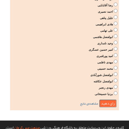
رضا آقابابایی
احمد نصیری
جلیل پناهی
هادی ابراهیمی
علی تهامی
ابولفضل هاشمی
وحید نامداری
امیر حسین عسگری
امید پورقنبری
مهدی ناظمی
محمد حسینی
ابولفضل شورآبادی
ابولفضل عکاشه
مهدی رنجبر
بردیا حسینخانی
مشاهده‌ی نتایج
کلیه‌ی حقوق این وب‌سایت متعلق به باشگاه فرهنگی ورزشی
صنعت مس کرمان
است.