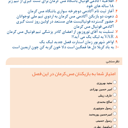
اطلاعیه آکادمی فوتبال باشگاه مس کرمان برای تست گیری از تیم زیر
18 ساله های خود
آغاز ثبت نام آکادمی دوچرخه سواری باشگاه مس کرمان
دعوت دو بازیکن آکادمی مس کرمان به اردوی تیم ملی نوجوانان
حضور گسترده فوتبالیست های مستعد در اولین روز تست گیری
آکادمی فوتبال مس کرمان
تسلیت به آقای نوروزپور از اعضای کادر پزشکی تیم فوتبال مس کرمان
VAR به لیگ یک می آید؟!
اواخر شهریور زمان استارت فصل جدید لیگ یک
به یاد کربلا دل ها غمگین است دلا خون گریه کن چون اربعین است
نظرسنجی
امتیاز شما به بازیکنان مس کرمان در این فصل
مجید بهروزی
امیر حسین بهزادی
عارف زینلی
صالح محمدی
رسول منوچهری
امیرحسین پورمحمد
رسول حسینی
ابولفضل نظری