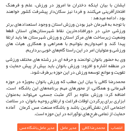
ایشان با بیان اینکه دختران ما امروز در ورزش، علم و فرهنگ
افتخارآفرینی می‌کنند و فردا نیز سکان‌دار پیشرفت کشور خواهند
بود ، ادامه میدهد :
با توجه به قهرمان خیز بودن ورزش استان و وجود استعدادهای برتر
ورزشی حتی در دورافتاده‌ترین نقاط شهرستان‌های استان قطعا
وضعیت زیرساخت های مرکز استان و ورزش شهرستان ها باید ارتقا
پیدا کند و امیدواریم بتوانیم با همراهی و همکاری هیات های
ورزشی و متولیان امر در این راستا گام‌های خوبی برداریم.
وی به حضور بانوان توانمند و حرفه ای در رشته های مختلف ورزشی
در منطقه اشاره و افزود: ورزش بانوان باید بیش از پیش حمایت و
تقویت و موانع توسعه ورزش در این حوزه برطرف شود.
محمدرضا کافی با بیان این مطلب که ورزش بانوان به‌ویژه در حوزه
قهرمانی و همگانی، از محورهای مهم برنامه‌های این باشگاه است،
اضافه کرد: ورزش علاوه بر آثار مثبت جسمی، می‌تواند به‌عنوان
ابزاری برای پرکردن اوقات فراغت و ارتقای روحیه بانوان، در سلامت
اجتماعی آنان نقش‌آفرین باشد و باشگاه صنعت مس کرمان آماده
حمایت از تمامی طرح‌های نوآورانه در این حوزه است.
انتصاب
محمدرضا کافی
مدیر عامل
مدیر عامل باشگاه مس