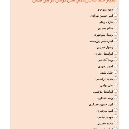
مجید بهروزی
امیر حسین بهزادی
عارف زینلی
صالح محمدی
رسول منوچهری
امیرحسین پورمحمد
رسول حسینی
ابولفضل نظری
رضا آقابابایی
احمد نصیری
جلیل پناهی
هادی ابراهیمی
علی تهامی
ابولفضل هاشمی
وحید نامداری
امیر حسین عسگری
امید پورقنبری
مهدی ناظمی
محمد حسینی