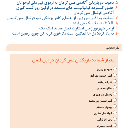
دعوت دو بازیکن آکادمی مس کرمان به اردوی تیم ملی نوجوانان
حضور گسترده فوتبالیست های مستعد در اولین روز تست گیری
آکادمی فوتبال مس کرمان
تسلیت به آقای نوروزپور از اعضای کادر پزشکی تیم فوتبال مس کرمان
VAR به لیگ یک می آید؟!
اواخر شهریور زمان استارت فصل جدید لیگ یک
به یاد کربلا دل ها غمگین است دلا خون گریه کن چون اربعین است
نظرسنجی
امتیاز شما به بازیکنان مس کرمان در این فصل
مجید بهروزی
امیر حسین بهزادی
عارف زینلی
صالح محمدی
رسول منوچهری
امیرحسین پورمحمد
رسول حسینی
ابولفضل نظری
رضا آقابابایی
احمد نصیری