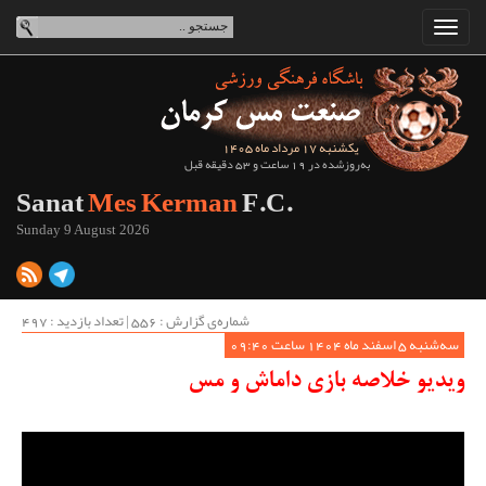
یکشنبه 17 مرداد ماه 1405
به‌روزشده در 19 ساعت و 53 دقیقه قبل
Sanat
Mes Kerman
F.C.
Sunday 9 August 2026
شماره‌ی گزارش : ‌556 | تعداد بازدید : 497
سه‌شنبه 5 اسفند ماه 1404 ساعت 09:40
ویدیو خلاصه بازی داماش و مس