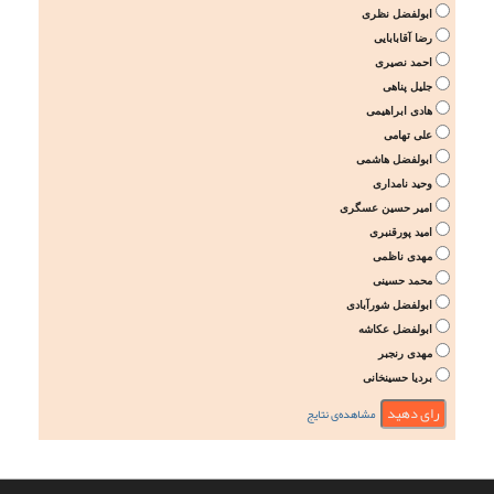
ابولفضل نظری
رضا آقابابایی
احمد نصیری
جلیل پناهی
هادی ابراهیمی
علی تهامی
ابولفضل هاشمی
وحید نامداری
امیر حسین عسگری
امید پورقنبری
مهدی ناظمی
محمد حسینی
ابولفضل شورآبادی
ابولفضل عکاشه
مهدی رنجبر
بردیا حسینخانی
مشاهده‌ی نتایج