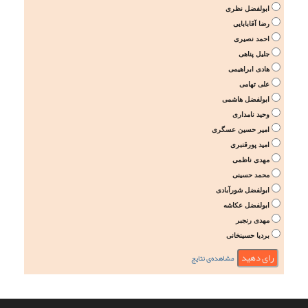
ابولفضل نظری
رضا آقابابایی
احمد نصیری
جلیل پناهی
هادی ابراهیمی
علی تهامی
ابولفضل هاشمی
وحید نامداری
امیر حسین عسگری
امید پورقنبری
مهدی ناظمی
محمد حسینی
ابولفضل شورآبادی
ابولفضل عکاشه
مهدی رنجبر
بردیا حسینخانی
مشاهده‌ی نتایج