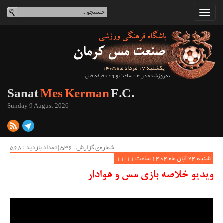
یکشنبه 17 مرداد ماه 1405
به‌روزشده در 14 ساعت و 49 دقیقه قبل
Sanat
Mes Kerman
F.C.
Sunday 9 August 2026
شماره‌ی گزارش : ‌536 | تعداد بازدید : 568
شنبه 24 آبان ماه 1404 ساعت 11:11
ویدیو خلاصه بازی مس و هوادار